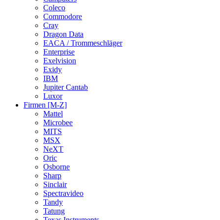
Coleco
Commodore
Cray
Dragon Data
EACA / Trommeschläger
Enterprise
Exelvision
Exidy
IBM
Jupiter Cantab
Luxor
Firmen [M-Z]
Mattel
Microbee
MITS
MSX
NeXT
Oric
Osborne
Sharp
Sinclair
Spectravideo
Tandy
Tatung
Texas Instruments