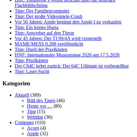
Flachbildschirme
Tipp: Der Familiencomputer
Tipp: Der große Videospiele-Crash
Vor 50 Jahren: Apple beginnt den Apple I zu verkaufen
Tipp: Ein letztes Hurra
Tipp: Anwerber auf den Thron
Vor 45 Jahren: Der TI 99/4A wird vorgestellt
MAME/MESS 0.288 veröffentlicht
Tipp: Duell der Pixelkästen
HNF: Internationaler Museumstag 2026 am 17.5.2026
Tipp: Pixelkästen
Der C64C kehrt zurück: Der 64C Ultimate ist vorbestellbar
Tipp: Laser-Sucht
Kategorien
Aktuell
(389)
Bild des Tages
(46)
Heute vor …
(80)
Tipp
(15)
Webtipp
(36)
Computer
(110)
Acorn
(4)
Apple
(32)