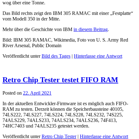
wog über eine Tonne.
Das Bild rechts zeigt den IBM 305 RAMAC mit einer „Festplatte“
vom Modell 350 in der Mitte.
Mehr über die Geschichte von IBM
in diesem Beitrag
.
Bild: IBM 305 RAMAC, Wikimedia, Foto von U. S. Army Red
River Arsenal, Public Domain
Veröffentlicht unter
Bild des Tages
|
Hinterlasse eine Antwort
Retro Chip Tester testet FIFO RAM
Posted on
22. April 2021
In der aktuellen Entwickler-Firmware ist es möglich auch FIFO-
RAM zu testen. Derzeit können die Speicherbausteine 40105,
74LS222, 74LS227, 74LS224, 74LS228, 74LS232, 74S225,
74ALS229, 74ALS233, 74ALS234, 74ALS236, 74F413,
74HC7403 und 74ALS235 getestet werden.
Veröffentlicht unter
Retro Chip Tester
|
Hinterlasse eine Antwort