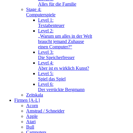
Alles für die Familie
Stage 4:
Computerspiele
Level 1:
Textabenteuer
Level 2:
„Warum um alles in der Welt
braucht jemand Zuhause
einen Computer?“
Level 3:
Die Speicherfresser
Level 4:
Aber ist es wirklich Kunst?
Level 5:
Spiel das Spiel
Level 6:
Der verrückte Bergmann
Zeitskala
Firmen [A-L]
Acorn
Amstrad / Schneider
Apple
Atari
Bull
Camputers