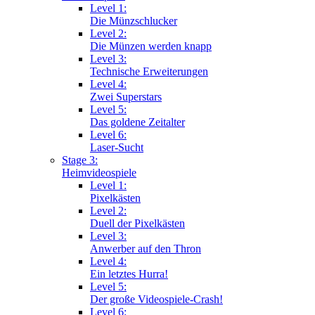
Level 1:
Die Münzschlucker
Level 2:
Die Münzen werden knapp
Level 3:
Technische Erweiterungen
Level 4:
Zwei Superstars
Level 5:
Das goldene Zeitalter
Level 6:
Laser-Sucht
Stage 3:
Heimvideospiele
Level 1:
Pixelkästen
Level 2:
Duell der Pixelkästen
Level 3:
Anwerber auf den Thron
Level 4:
Ein letztes Hurra!
Level 5:
Der große Videospiele-Crash!
Level 6: