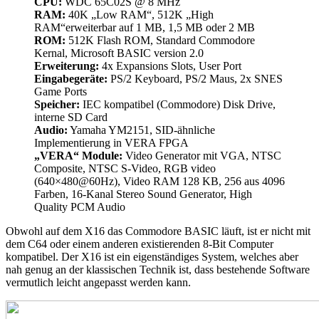
CPU:
WDC 65C02S @ 8 MHz
RAM:
40K „Low RAM“, 512K „High
RAM“erweiterbar auf 1 MB, 1,5 MB oder 2 MB
ROM:
512K Flash ROM, Standard Commodore
Kernal, Microsoft BASIC version 2.0
Erweiterung:
4x Expansions Slots, User Port
Eingabegeräte:
PS/2 Keyboard, PS/2 Maus, 2x SNES
Game Ports
Speicher:
IEC kompatibel (Commodore) Disk Drive,
interne SD Card
Audio:
Yamaha YM2151, SID-ähnliche
Implementierung in VERA FPGA
„VERA“ Module:
Video Generator mit VGA, NTSC
Composite, NTSC S-Video, RGB video
(640×480@60Hz), Video RAM 128 KB, 256 aus 4096
Farben, 16-Kanal Stereo Sound Generator, High
Quality PCM Audio
Obwohl auf dem X16 das Commodore BASIC läuft, ist er nicht mit
dem C64 oder einem anderen existierenden 8-Bit Computer
kompatibel. Der X16 ist ein eigenständiges System, welches aber
nah genug an der klassischen Technik ist, dass bestehende Software
vermutlich leicht angepasst werden kann.