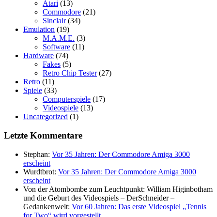
Atari
(13)
Commodore
(21)
Sinclair
(34)
Emulation
(19)
M.A.M.E.
(3)
Software
(11)
Hardware
(74)
Fakes
(5)
Retro Chip Tester
(27)
Retro
(11)
Spiele
(33)
Computerspiele
(17)
Videospiele
(13)
Uncategorized
(1)
Letzte Kommentare
Stephan:
Vor 35 Jahren: Der Commodore Amiga 3000
erscheint
Wurdtbrot:
Vor 35 Jahren: Der Commodore Amiga 3000
erscheint
Von der Atombombe zum Leuchtpunkt: William Higinbotham
und die Geburt des Videospiels – DerSchneider –
Gedankenwelt:
Vor 60 Jahren: Das erste Videospiel „Tennis
for Two“ wird vorgestellt