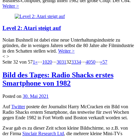
Business-Computer, gelingt ihnen 1982 der große Coup: Der C64.
Weiter >
Level 2: Atari steigt auf
Nolan Bushnell ist dabei eine neue Unterhaltungsindustrie zu
gründen, die in wenigen Jahren selbst die 80 Jahre alte Filmindustrie
in den Schatten stellen wird.
Weiter >
<
>
Beitragsnavigation
Seite 32 von 57
1
«
···
10
20
···
30
31
32
33
34
···
40
50
···
»
57
Bild des Tages: Radio Shacks erstes
Smartphone von 1982
Posted on
30. Mai 2021
Auf
Twitter
postete der Journalist
Harry McCracken ein Bild von
Radio Shacks erstem Smartphone, das testweise für zwei Wochen
gegen Ende 1982 in Fort Worth und Boston verkauft worden sei.
Zwar gab es zu dieser Zeit schon kleine Bildschirme, so z.B. von
der Firma
Sinclair Research Ltd
, die mehrere kleine Mini-TVs