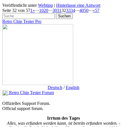
Veröffentlicht unter
Webtipp
|
Hinterlasse eine Antwort
Beitragsnavigation
Seite 32 von 57
1
«
···
10
20
···
30
31
32
33
34
···
40
50
···
»
57
Suchen
Retro Chip Tester Pro
Deutsch
/
English
Retro Chip Tester Forum
Offizielles Support Forum.
Official support forum.
Irrtum des Tages
Alles, was erfunden werden kann, ist bereits erfunden worden. -