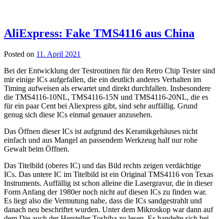
AliExpress: Fake TMS4116 aus China
Posted on
11. April 2021
Bei der Entwicklung der Testroutinen für den Retro Chip Tester sind
mir einige ICs aufgefallen, die ein deutlich anderes Verhalten im
Timing aufweisen als erwartet und direkt durchfallen. Insbesondere
die TMS4116-10NL, TMS4116-15N und TMS4116-20NL, die es
für ein paar Cent bei Aliexpress gibt, sind sehr auffällig. Grund
genug sich diese ICs einmal genauer anzusehen.
Das Öffnen dieser ICs ist aufgrund des Keramikgehäuses nicht
einfach und aus Mangel an passendem Werkzeug half nur rohe
Gewalt beim Öffnen.
Das Titelbild (oberes IC) und das Bild rechts zeigen verdächtige
ICs. Das untere IC im Titelbild ist ein Original TMS4116 von Texas
Instruments. Auffällig ist schon alleine die Lasergravur, die in dieser
Form Anfang der 1980er noch nicht auf diesen ICs zu finden war.
Es liegt also die Vermutung nahe, dass die ICs sandgestrahlt und
danach neu beschriftet wurden. Unter dem Mikroskop war dann auf
dem Die auch der Hersteller Toshiba zu lesen. Es handelte sich bei