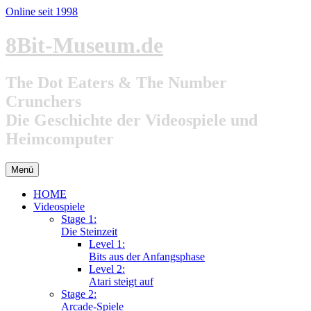
Online seit 1998
Zum
8Bit-Museum.de
Inhalt
springen
The Dot Eaters & The Number
Crunchers
Die Geschichte der Videospiele und
Heimcomputer
Menü
HOME
Videospiele
Stage 1:
Die Steinzeit
Level 1:
Bits aus der Anfangsphase
Level 2:
Atari steigt auf
Stage 2:
Arcade-Spiele