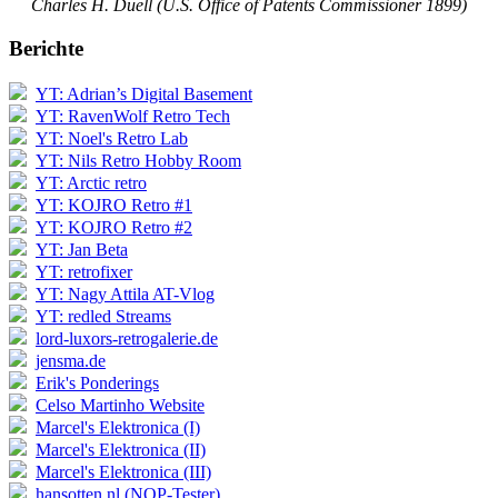
Charles H. Duell (U.S. Office of Patents Commissioner 1899)
Berichte
YT: Adrian’s Digital Basement
YT: RavenWolf Retro Tech
YT: Noel's Retro Lab
YT: Nils Retro Hobby Room
YT: Arctic retro
YT: KOJRO Retro #1
YT: KOJRO Retro #2
YT: Jan Beta
YT: retrofixer
YT: Nagy Attila AT-Vlog
YT: redled Streams
lord-luxors-retrogalerie.de
jensma.de
Erik's Ponderings
Celso Martinho Website
Marcel's Elektronica (I)
Marcel's Elektronica (II)
Marcel's Elektronica (III)
hansotten.nl (NOP-Tester)