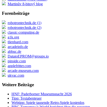
Martinův 8-bitový blog
Forenbeiträge
robotrontechnik.de (1)
robotrontechnik.de (2)
classic-computing.de
a1k.org
tlienhard.com
arcadeinfo.de
abbuc.de
DataioEPROM@groups.io
pinside.com
applefritter.com
arcade-museum.com
ukvac.com
Weitere Beiträge
HNF: Paderborner Museumsnacht 2026
Tipp: Textabenteuer
Webtipp: Spiele tausende Retro-Spiele kostenlos
BBC Tomorrow’s World berichtet über die neuesten