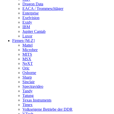
Dragon Data
EACA / Trommeschläger
Enterprise
Exelvision
Exidy
IBM
Jupiter Cantab
Luxor
Firmen [M-Z]
Mattel
Microbee
MITS
MSX
NeXT
Oric
Osborne
Sharp
Sinclair
Spectravideo
Tandy
Tatung
Texas Instruments
Timex
Volkseigene Betriebe der DDR
VTech