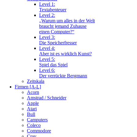
Level 1:
Textabenteuer
Level 2:
„Warum um alles in der Welt
braucht jemand Zuhause
einen Computer?“
Level 3:
Die Speicherfresser
Level 4:
Aber ist es wirklich Kunst?
Level 5:
Spiel das Spiel
Level 6:
Der verrückte Bergmann
Zeitskala
Firmen [A-L]
Acorn
Amstrad / Schneider
Apple
Atari
Bull
Camputers
Coleco
Commodore
Cray