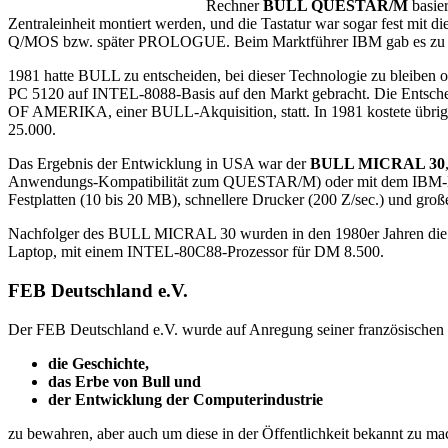
Rechner
BULL QUESTAR/M
basie
Zentraleinheit montiert werden, und die Tastatur war sogar fest mi
Q/MOS bzw. später PROLOGUE. Beim Marktführer IBM gab es zu der 
1981 hatte BULL zu entscheiden, bei dieser Technologie zu bleiben
PC 5120 auf INTEL-8088-Basis auf den Markt gebracht. Die Entschei
OF AMERIKA, einer BULL-Akquisition, statt. In 1981 kostete übrig
25.000.
Das Ergebnis der Entwicklung in USA war der
BULL MICRAL 30
Anwendungs-Kompatibilität zum QUESTAR/M) oder mit dem IBM-Betr
Festplatten (10 bis 20 MB), schnellere Drucker (200 Z/sec.) und groß
Nachfolger des BULL MICRAL 30 wurden in den 1980er Jahren die 
Laptop, mit einem INTEL-80C88-Prozessor für DM 8.500.
FEB Deutschland e.V.
Der FEB Deutschland e.V. wurde auf Anregung seiner französischen F
die Geschichte,
das Erbe von Bull und
der Entwicklung der Computerindustrie
zu bewahren, aber auch um diese in der Öffentlichkeit bekannt zu ma