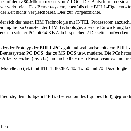
rte auf dem Z80-Mikroprozesor von ZILOG. Der Bildschirm musste an e
t dieser verbunden. Das Betriebssystem, ebenfalls eine BULL-Eigenentw
Zeit nichts Vergleichbares. Dies zur Vorgeschichte.
 oder sich der neuen IBM-Technologie mit INTEL-Prozessoren anzuschl
dung fiel zu Gunsten der IBM-Technologie, aber die Entwicklung brau
ens ein solcher PC mit 64 KB Arbeitsspeicher, 2 Diskettenlaufwerke
, der der Prototyp der
BULL-PCs
galt und wahlweise mit dem BULL
iessystem PC-DOS, das zu MS-DOS usw. mutierte. Die PCs hatten z
e Arbeitsspeicher (bis 512) und incl. all dem ein Preisniveau von nur 
Modelle 35 (jetzt mit INTEL 80286), 40, 45, 60 und 70. Dazu folg
reunde, dem dortigem F.E.B. (Federation des Equipes Bull), gegründe
chen.