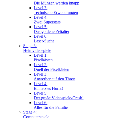
Die Münzen werden knapp
Level 3:
Technische Erweiterungen
Level 4:
Zwei Superstars
Level 5:
Das goldene Zeitalter
Level 6:
Laser-Sucht
Stage 3:
Heimvideospiele
Level 1:
Pixelkästen
Level 2:
Duell der Pixelkästen
Level 3:
Anwerber auf den Thron
Level 4:
Ein letztes Hurra!
Level 5:
Der große Videospiele-Crash!
Level 6:
Alles für die Familie
Stage 4:
Computerspiele