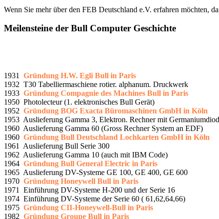
Wenn Sie mehr über den FEB Deutschland e.V. erfahren möchten, da
Meilensteine der Bull Computer Geschichte
1931
Gründung H.W. Egli Bull in Paris
1932 T30 Tabelliermaschiene rotier. alphanum. Druckwerk
1933
Gründung Compagnie des Machines Bull in Paris
1950 Photolecteur (1. elektronisches Bull Gerät)
1952
Gründung BOG Exacta Büromaschinen GmbH in Köln
1953 Auslieferung Gamma 3, Elektron. Rechner mit Germaniumdio
1960 Auslieferung Gamma 60 (Gross Rechner System an EDF)
1960
Gründung Bull Deutschland Lochkarten GmbH in Köln
1961 Auslieferung Bull Serie 300
1962 Auslieferung Gamma 10 (auch mit IBM Code)
1964
Gründung Bull General Electric in Paris
1965 Auslieferung DV-Systeme GE 100, GE 400, GE 600
1970
Gründung Honeywell Bull in Paris
1971 Einführung DV-Systeme H-200 und der Serie 16
1974 Einführung DV-Systeme der Serie 60 ( 61,62,64,66)
1975
Gründung CII-Honeywell-Bull in Paris
1982
Gründung Groupe Bull in Paris