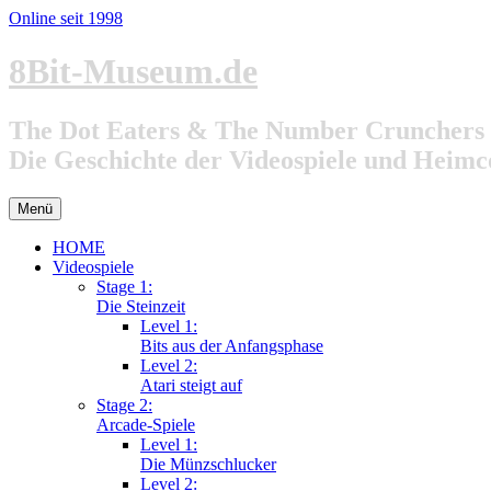
Online seit 1998
Zum
8Bit-Museum.de
Inhalt
springen
The Dot Eaters & The Number Crunchers
Die Geschichte der Videospiele und Heim
Menü
HOME
Videospiele
Stage 1:
Die Steinzeit
Level 1:
Bits aus der Anfangsphase
Level 2:
Atari steigt auf
Stage 2:
Arcade-Spiele
Level 1:
Die Münzschlucker
Level 2: