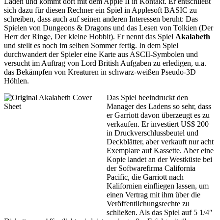
Laden und kommt dort mit dem Apple II in Kontakt. Er entschließt
sich dazu für diesen Rechner ein Spiel in Applesoft BASIC zu
schreiben, dass auch auf seinen anderen Interessen beruht: Das
Spielen von Dungeons & Dragons und das Lesen von Tolkien (Der
Herr der Ringe, Der kleine Hobbit). Er nennt das Spiel
Akalabeth
und stellt es noch im selben Sommer fertig. In dem Spiel
durchwandert der Spieler eine Karte aus ASCII-Symbolen und
versucht im Auftrag von Lord British Aufgaben zu erledigen, u.a.
das Bekämpfen von Kreaturen in schwarz-weißen Pseudo-3D
Höhlen.
Das Spiel beeindruckt den
Manager des Ladens so sehr, dass
er Garriott davon überzeugt es zu
verkaufen. Er investiert US$ 200
in Druckverschlussbeutel und
Deckblätter, aber verkauft nur acht
Exemplare auf Kassette. Aber eine
Kopie landet an der Westküste bei
der Softwarefirma California
Pacific, die Garriott nach
Kalifornien einfliegen lassen, um
einen Vertrag mit ihm über die
Veröffentlichungsrechte zu
schließen. Als das Spiel auf 5 1/4″