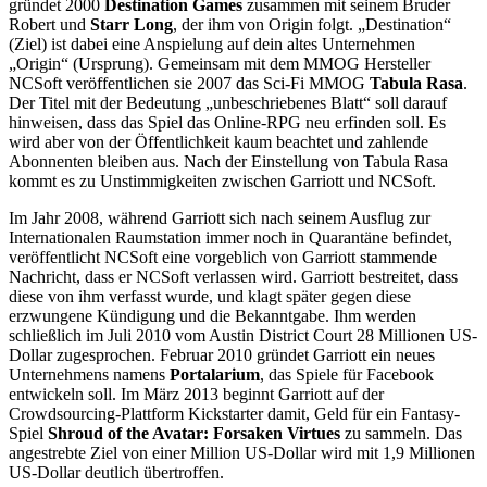
gründet 2000
Destination Games
zusammen mit seinem Bruder
Robert und
Starr Long
, der ihm von Origin folgt. „Destination“
(Ziel) ist dabei eine Anspielung auf dein altes Unternehmen
„Origin“ (Ursprung). Gemeinsam mit dem MMOG Hersteller
NCSoft veröffentlichen sie 2007 das Sci-Fi MMOG
Tabula Rasa
.
Der Titel mit der Bedeutung „unbeschriebenes Blatt“ soll darauf
hinweisen, dass das Spiel das Online-RPG neu erfinden soll. Es
wird aber von der Öffentlichkeit kaum beachtet und zahlende
Abonnenten bleiben aus. Nach der Einstellung von Tabula Rasa
kommt es zu Unstimmigkeiten zwischen Garriott und NCSoft.
Im Jahr 2008, während Garriott sich nach seinem Ausflug zur
Internationalen Raumstation immer noch in Quarantäne befindet,
veröffentlicht NCSoft eine vorgeblich von Garriott stammende
Nachricht, dass er NCSoft verlassen wird. Garriott bestreitet, dass
diese von ihm verfasst wurde, und klagt später gegen diese
erzwungene Kündigung und die Bekanntgabe. Ihm werden
schließlich im Juli 2010 vom Austin District Court 28 Millionen US-
Dollar zugesprochen. Februar 2010 gründet Garriott ein neues
Unternehmens namens
Portalarium
, das Spiele für Facebook
entwickeln soll. Im März 2013 beginnt Garriott auf der
Crowdsourcing-Plattform Kickstarter damit, Geld für ein Fantasy-
Spiel
Shroud of the Avatar: Forsaken Virtues
zu sammeln. Das
angestrebte Ziel von einer Million US-Dollar wird mit 1,9 Millionen
US-Dollar deutlich übertroffen.