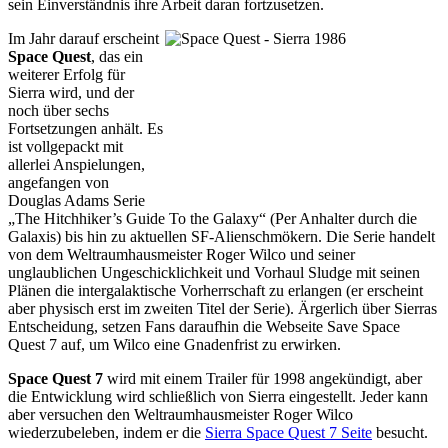
sein Einverständnis ihre Arbeit daran fortzusetzen.
Im Jahr darauf erscheint
Space Quest
, das ein
weiterer Erfolg für
Sierra wird, und der
noch über sechs
Fortsetzungen anhält. Es
ist vollgepackt mit
allerlei Anspielungen,
angefangen von
Douglas Adams Serie
„The Hitchhiker’s Guide To the Galaxy“ (Per Anhalter durch die
Galaxis) bis hin zu aktuellen SF-Alienschmökern. Die Serie handelt
von dem Weltraumhausmeister Roger Wilco und seiner
unglaublichen Ungeschicklichkeit und Vorhaul Sludge mit seinen
Plänen die intergalaktische Vorherrschaft zu erlangen (er erscheint
aber physisch erst im zweiten Titel der Serie). Ärgerlich über Sierras
Entscheidung, setzen Fans daraufhin die Webseite Save Space
Quest 7 auf, um Wilco eine Gnadenfrist zu erwirken.
Space Quest 7
wird mit einem Trailer für 1998 angekündigt, aber
die Entwicklung wird schließlich von Sierra eingestellt. Jeder kann
aber versuchen den Weltraumhausmeister Roger Wilco
wiederzubeleben, indem er die
Sierra Space Quest 7 Seite
besucht.