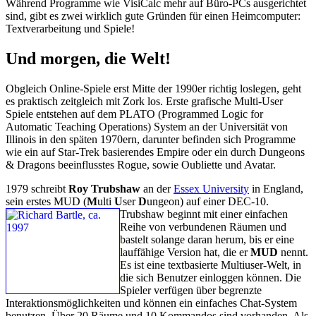
Während Programme wie VisiCalc mehr auf Büro-PCs ausgerichtet
sind, gibt es zwei wirklich gute Gründen für einen Heimcomputer:
Textverarbeitung und Spiele!
Und morgen, die Welt!
Obgleich Online-Spiele erst Mitte der 1990er richtig loslegen, geht
es praktisch zeitgleich mit Zork los. Erste grafische Multi-User
Spiele entstehen auf dem PLATO (Programmed Logic for
Automatic Teaching Operations) System an der Universität von
Illinois in den späten 1970ern, darunter befinden sich Programme
wie ein auf Star-Trek basierendes Empire oder ein durch Dungeons
& Dragons beeinflusstes Rogue, sowie Oubliette und Avatar.
1979 schreibt
Roy Trubshaw
an der
Essex University
in England,
sein erstes MUD (
M
ulti
U
ser
D
ungeon) auf einer DEC-10.
Trubshaw beginnt mit einer einfachen
Reihe von verbundenen Räumen und
bastelt solange daran herum, bis er eine
lauffähige Version hat, die er
MUD
nennt.
Es ist eine textbasierte Multiuser-Welt, in
die sich Benutzer einloggen können. Die
Spieler verfügen über begrenzte
Interaktionsmöglichkeiten und können ein einfaches Chat-System
benutzen. Über 20 Räume und 10 Kommandos sind vorhanden. Als