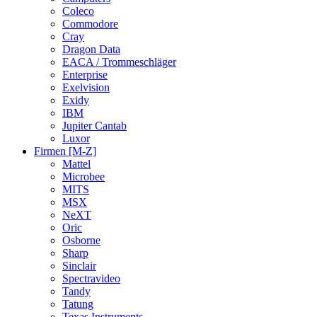
Coleco
Commodore
Cray
Dragon Data
EACA / Trommeschläger
Enterprise
Exelvision
Exidy
IBM
Jupiter Cantab
Luxor
Firmen [M-Z]
Mattel
Microbee
MITS
MSX
NeXT
Oric
Osborne
Sharp
Sinclair
Spectravideo
Tandy
Tatung
Texas Instruments