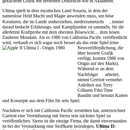
gekachelte Grafik mit derselben Draufsicht wie in Akalabeth.
Ultima spielt in dem mystischen Land Sosaria, in dem der
namenlose Held Macht und Magie anwenden muss, um böse
Kreaturen, die im Lande umherziehen, niederzumetzeln
, immer
darauf bedacht Erfahrungs- und Kampfpunkte zu sammeln, für die
allerletzte Kraftprobe mit dem obersten Bösewicht… dem bösen
Zauberer Mondain. Als es 1980 von California Pacific veröffentlicht
wird, verkauft es sich sogar noch besser
als das erste Spiel (eine
Neuveröffentlichung, die
über bessere Grafik
verfügt, kommt 1986 von
Origin auf den Markt).
Während er an dem
Nachfolger
arbeitet,
nimmt Gerriott vermehrt
Anleihen aus Terry
Gilliams Film Time
Bandits und benutzt Karten
und Konzepte aus dem Film für sein Spiel.
Nachdem er sich mit California Pacific zerstritten hat, unterzeichnet
Garriott eine Vereinbarung mit Sierra sein nächstes Spiel zu
veröffentlichen. Sierra ist die einzige Firma, die damit einverstanden
ist bei der Vermarktung eine Stoffkarte beizulegen.
Ultima II: