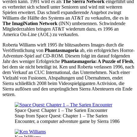
werden kann. 1991 wird es als
The Sierra Network
eingeführt und
es verbreitet sich schnell unter Senioren und wird mit weiteren
Spielen erweitert. Das schnell expandierende Angebot zwingt
Williams die Hälfte des Systems an AT&T zu verkaufen, die es in
The ImagiNation Network
(INN) umbenennen. Schwindende
Mitgliederzahlen bringen AT&T wiederum dazu, es 1996 an
America On-Line (AOL) zu verkaufen.
Roberta Williams wirft 1995 ihr blitzsauberes Images durch die
Veröffentlichung von
Phantasmagoria
ab, ein erfolgreiches Horror-
Adventure-Spiel auf CD-ROM. Diesem folgt im darauf folgenden
Jahr des weniger Erfolgreiche
Phantasmagoria: A Puzzle of Flesh
,
bei dem sie nicht beteiligt ist. Ken und Roberta verlassen 1996, nach
dem Verkauf an CUC International, das Unternehmen. Nach einer
Vielzahl von Fusionen, Abspaltungen und Übernahmen, endet
Sierra schließlich 2008 beim Videospielgiganten Activision, die
Sierra auflösen und den ursprünglichen Sierra Abenteuern ein Ende
setzen.
Space Quest: Chapter 1 – The Sarien Encounter
Snap from Space Quest: Chapter 1 – The Sarien
Encounter, a computer adventure game by Sierra 1986