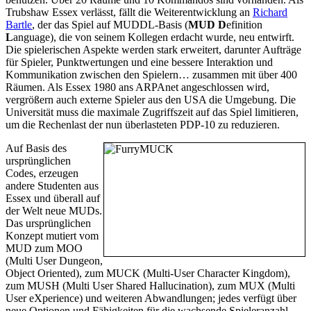
Trubshaw Essex verlässt, fällt die Weiterentwicklung an
Richard
Bartle
, der das Spiel auf MUDDL-Basis (
MUD
D
efinition
L
anguage), die von seinem Kollegen erdacht wurde, neu entwirft.
Die spielerischen Aspekte werden stark erweitert, darunter Aufträge
für Spieler, Punktwertungen und eine bessere Interaktion und
Kommunikation zwischen den Spielern… zusammen mit über 400
Räumen. Als Essex 1980 ans ARPAnet angeschlossen wird,
vergrößern auch externe Spieler aus den USA die Umgebung. Die
Universität muss die maximale Zugriffszeit auf das Spiel limitieren,
um die Rechenlast der nun überlasteten PDP-10 zu reduzieren.
Auf Basis des
ursprünglichen
Codes, erzeugen
andere Studenten aus
Essex und überall auf
der Welt neue MUDs.
Das ursprünglichen
Konzept mutiert vom
MUD zum MOO
(Multi User Dungeon,
Object Oriented), zum MUCK (Multi-User Character Kingdom),
zum MUSH (Multi User Shared Hallucination), zum MUX (Multi
User eXperience) und weiteren Abwandlungen; jedes verfügt über
neue Optionen und Fähigkeiten für die wachsende Spieleranzahl.