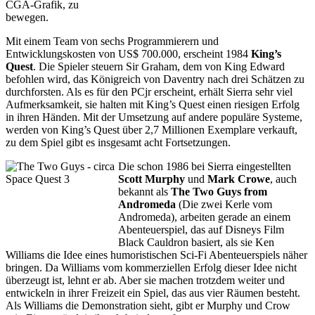
CGA-Grafik, zu
bewegen.
Mit einem Team von sechs Programmierern und
Entwicklungskosten von US$ 700.000, erscheint 1984
King’s
Quest
. Die Spieler steuern Sir Graham, dem von King Edward
befohlen wird, das Königreich von Daventry nach drei Schätzen zu
durchforsten. Als es für den PCjr erscheint, erhält Sierra sehr viel
Aufmerksamkeit, sie halten mit King’s Quest einen riesigen Erfolg
in ihren Händen. Mit der Umsetzung auf andere populäre Systeme,
werden von King’s Quest über 2,7 Millionen Exemplare verkauft,
zu dem Spiel gibt es insgesamt acht Fortsetzungen.
Die schon 1986 bei Sierra eingestellten
Scott Murphy
und
Mark Crowe
, auch
bekannt als
The Two Guys from
Andromeda
(Die zwei Kerle vom
Andromeda), arbeiten gerade an einem
Abenteuerspiel, das auf Disneys Film
Black Cauldron basiert, als sie Ken
Williams die Idee eines humoristischen Sci-Fi Abenteuerspiels näher
bringen. Da Williams vom kommerziellen Erfolg dieser Idee nicht
überzeugt ist, lehnt er ab. Aber sie machen trotzdem weiter und
entwickeln in ihrer Freizeit ein Spiel, das aus vier Räumen besteht.
Als Williams die Demonstration sieht, gibt er Murphy und Crow