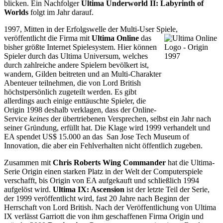
blicken. Ein Nachfolger
Ultima Underworld II: Labyrinth of
Worlds
folgt im Jahr darauf.
1997, Mitten in der Erfolgswelle der Multi-User Spiele,
veröffentlicht die Firma mit
Ultima Online
das
bisher größte Internet Spielesystem. Hier können
Spieler durch das Ultima Universum, welches
durch zahlreiche andere Spielern bevölkert ist,
wandern, Gilden beitreten und an Multi-Charakter
Abenteuer teilnehmen, die von Lord British
höchstpersönlich zugeteilt werden. Es gibt
allerdings auch einige enttäuschte Spieler, die
Origin 1998 deshalb verklagen, dass der Online-
Service
keines
der übertriebenen Versprechen, selbst ein Jahr nach
seiner Gründung, erfüllt hat. Die Klage wird 1999 verhandelt und
EA spendet US$ 15.000 an das San Jose Tech Museum of
Innovation, die aber ein Fehlverhalten nicht öffentlich zugeben.
Zusammen mit
Chris Roberts Wing Commander
hat die Ultima-
Serie Origin einen starken Platz in der Welt der Computerspiele
verschafft, bis Origin von EA aufgekauft und schließlich 1994
aufgelöst wird.
Ultima IX: Ascension
ist der letzte Teil der Serie,
der 1999 veröffentlicht wird, fast 20 Jahre nach Beginn der
Herrschaft von Lord British. Nach der Veröffentlichung von Ultima
IX verlässt Garriott die von ihm geschaffenen Firma Origin und