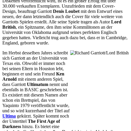
Disketten veröffentlicht wird, ist es ein großer Erfolg mit über
30.000 verkauften Exemplaren. Unzufrieden mit dem Cover-
Design, beauftragt Garriott
Denis Loubet
mit dem Entwurf eines
neuen, der dann letztendlich auch die Cover für viele weitere von
Garriotts Spielen erstellt. Alle seine Spiele tragen als Autor
Lord
British
, ein Spitzname, den ihm seine Kommilitonen an der
Universität von Oklahoma aufgrund seines perfekten Englisch
gegeben hatten. Vielleicht trug auch dazu bei, dass er in Cambridge,
England, geboren wurde.
Im Herbst desselben Jahres schreibt
sich Garriott an der Universität von
Texas ein. Obwohl er immer noch
bei seinen Eltern in Houston lebt,
beginnen er und sein Freund
Ken
Arnold
mit einem anderen Spiel,
dass Garriott
Ultimatum
nennt und
ebenfalls in BASIC geschrieben ist.
Es existiert mit diesem Namen aber
schon ein Brettspiel, das von
Yaquinto 1979 veröffentlicht wurde,
und so wird kurzerhand der Titel auf
Ultima
gekürzt. Später kommt noch
der Untertitel
The First Age of
Darkness
hinzu. Es bietet eine