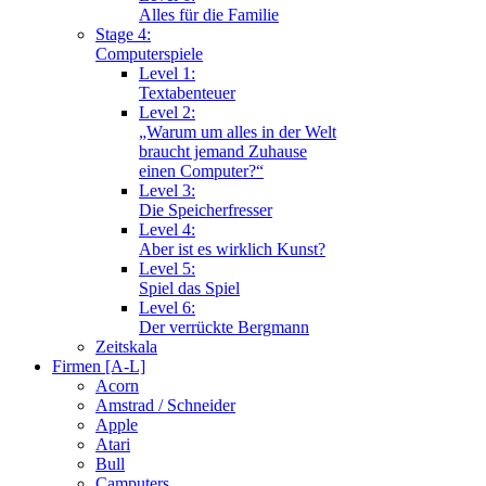
Alles für die Familie
Stage 4:
Computerspiele
Level 1:
Textabenteuer
Level 2:
„Warum um alles in der Welt
braucht jemand Zuhause
einen Computer?“
Level 3:
Die Speicherfresser
Level 4:
Aber ist es wirklich Kunst?
Level 5:
Spiel das Spiel
Level 6:
Der verrückte Bergmann
Zeitskala
Firmen [A-L]
Acorn
Amstrad / Schneider
Apple
Atari
Bull
Camputers