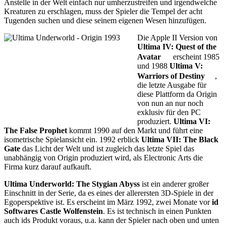
Anstelle in der Welt einfach nur umherzustreifen und irgendwelche
Kreaturen zu erschlagen, muss der Spieler die Tempel der acht
Tugenden suchen und diese seinem eigenen Wesen hinzufügen.
Die Apple II Version von
Ultima IV: Quest of the
Avatar
erscheint 1985
und 1988
Ultima V:
Warriors of Destiny
,
die letzte Ausgabe für
diese Plattform da Origin
von nun an nur noch
exklusiv für den PC
produziert.
Ultima VI:
The False Prophet
kommt 1990 auf den Markt und führt eine
isometrische Spielansicht ein. 1992 erblick
Ultima VII: The Black
Gate
das Licht der Welt und ist zugleich das letzte Spiel das
unabhängig von Origin produziert wird, als Electronic Arts die
Firma kurz darauf aufkauft.
Ultima Underworld: The Stygian Abyss
ist ein anderer großer
Einschnitt in der Serie, da es eines der allerersten 3D-Spiele in der
Egoperspektive ist. Es erscheint im März 1992, zwei Monate vor
id
Softwares
Castle Wolfenstein
. Es ist technisch in einen Punkten
auch ids Produkt voraus, u.a. kann der Spieler nach oben und unten