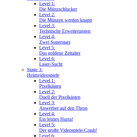
Level 1:
Die Münzschlucker
Level 2:
Die Münzen werden knapp
Level 3:
Technische Erweiterungen
Level 4:
Zwei Superstars
Level 5:
Das goldene Zeitalter
Level 6:
Laser-Sucht
Stage 3:
Heimvideospiele
Level 1:
Pixelkästen
Level 2:
Duell der Pixelkästen
Level 3:
Anwerber auf den Thron
Level 4:
Ein letztes Hurra!
Level 5:
Der große Videospiele-Crash!
Level 6: