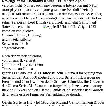
Revenge of the Enchantress
wird 1982 für den Apple II
veröffentlicht. Nun ist auch eine begrenzte Interaktion mit NPCs
(non-player characters; computergesteuerte Persönlichkeiten)
möglich. Mit diesem Spiel beginnt auch der Wechsel zu Assembler,
was einen erheblichen Geschwindigkeitszuwachs bedeutet. Tief in
seiner Person als Lord British verwurzelt, erscheint
Garriott auf
Softwaremessen im
komplett königlichen
Gewand; Krone, Umhang
und mittelalterliches
Schwert natürlich
eingeschlossen.
Nach der Veröffentlichung
von Ultima II, verlässt
Garriott die Universität von
Texas, um an Ultima
ganztags zu arbeiten. Als
Chuck Bueche
Ultima II im Auftrag von
Sierra für den Atari 800 portiert und Lord British trifft, werden sie
Freunde und Chuck wird zu dem Charakter
Chuckles the Clown
in
der Ultima-Serie. Als Sierra einen fragwürdige Lizenzvereinbarung
für eine PC-Version von Ultima II anbietet, entscheidet sich Garriott
dafür seine eigene Firma zur Vermarktung zu gründen.
Origin Systems Inc
wird 1982 von Richard Garriott, seinem Bruder