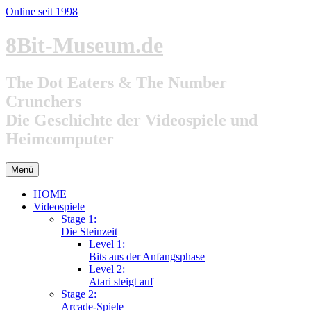
Online seit 1998
Zum
8Bit-Museum.de
Inhalt
springen
The Dot Eaters & The Number
Crunchers
Die Geschichte der Videospiele und
Heimcomputer
Menü
HOME
Videospiele
Stage 1:
Die Steinzeit
Level 1:
Bits aus der Anfangsphase
Level 2:
Atari steigt auf
Stage 2:
Arcade-Spiele