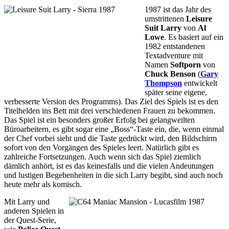
1987 ist das Jahr des
umstrittenen
Leisure
Suit Larry
von
Al
Lowe
. Es basiert auf ein
1982 entstandenen
Textadventure mit
Namen
Softporn
von
Chuck Benson
(
Gary
Thompson
entwickelt
später seine eigene,
verbesserte Version des Programms). Das Ziel des Spiels ist es den
Titelhelden ins Bett mit drei verschiedenen Frauen zu bekommen.
Das Spiel ist ein besonders großer Erfolg bei gelangweilten
Büroarbeitern, es gibt sogar eine „Boss“-Taste ein, die, wenn einmal
der Chef vorbei sieht und die Taste gedrückt wird, den Bildschirm
sofort von den Vorgängen des Spieles leert. Natürlich gibt es
zahlreiche Fortsetzungen. Auch wenn sich das Spiel ziemlich
dämlich anhört, ist es das keinesfalls und die vielen Andeutungen
und lustigen Begebenheiten in die sich Larry begibt, sind auch noch
heute mehr als komisch.
Mit Larry und
anderen Spielen in
der Quest-Serie,