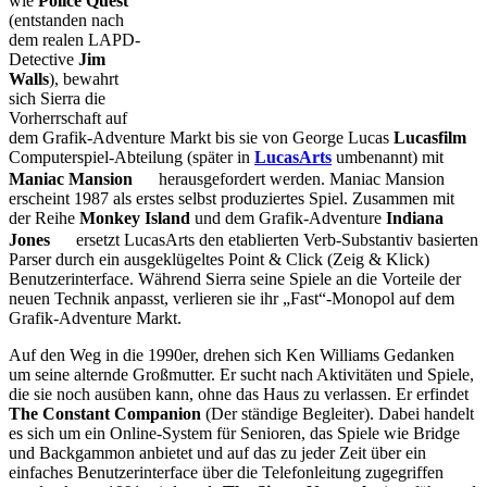
wie
Police Quest
(entstanden nach
dem realen LAPD-
Detective
Jim
Walls
), bewahrt
sich Sierra die
Vorherrschaft auf
dem Grafik-Adventure Markt bis sie von George Lucas
Lucasfilm
Computerspiel-Abteilung (später in
LucasArts
umbenannt) mit
Maniac Mansion
herausgefordert werden. Maniac Mansion
erscheint 1987 als erstes selbst produziertes Spiel. Zusammen mit
der Reihe
Monkey Island
und dem Grafik-Adventure
Indiana
Jones
ersetzt LucasArts den etablierten Verb-Substantiv basierten
Parser durch ein ausgeklügeltes Point & Click (Zeig & Klick)
Benutzerinterface. Während Sierra seine Spiele an die Vorteile der
neuen Technik anpasst, verlieren sie ihr „Fast“-Monopol auf dem
Grafik-Adventure Markt.
Auf den Weg in die 1990er, drehen sich Ken Williams Gedanken
um seine alternde Großmutter. Er sucht nach Aktivitäten und Spiele,
die sie noch ausüben kann, ohne das Haus zu verlassen. Er erfindet
The Constant Companion
(Der ständige Begleiter). Dabei handelt
es sich um ein Online-System für Senioren, das Spiele wie Bridge
und Backgammon anbietet und auf das zu jeder Zeit über ein
einfaches Benutzerinterface über die Telefonleitung zugegriffen