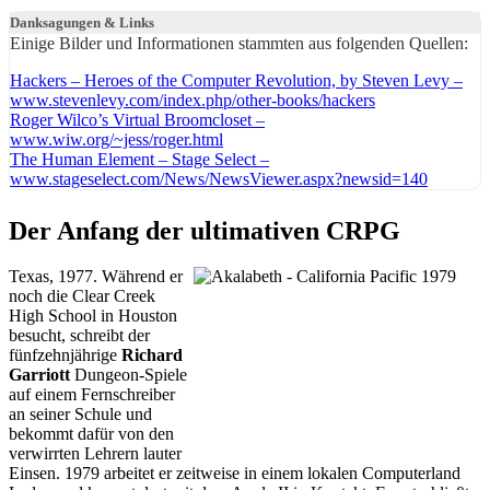
Danksagungen & Links
Einige Bilder und Informationen stammten aus folgenden Quellen:
Hackers – Heroes of the Computer Revolution, by Steven Levy –
www.stevenlevy.com/index.php/other-books/hackers
Roger Wilco’s Virtual Broomcloset –
www.wiw.org/~jess/roger.html
The Human Element – Stage Select –
www.stageselect.com/News/NewsViewer.aspx?newsid=140
Der Anfang der ultimativen CRPG
Texas, 1977. Während er
noch die Clear Creek
High School in Houston
besucht, schreibt der
fünfzehnjährige
Richard
Garriott
Dungeon-Spiele
auf einem Fernschreiber
an seiner Schule und
bekommt dafür von den
verwirrten Lehrern lauter
Einsen. 1979 arbeitet er zeitweise in einem lokalen Computerland