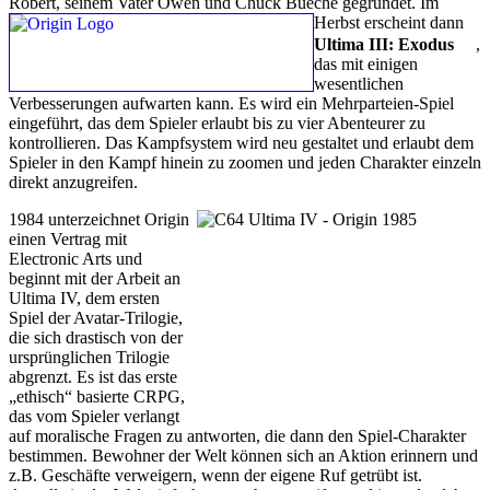
Robert, seinem Vater Owen und Chuck Bueche gegründet.
Im
Herbst erscheint dann
Ultima III: Exodus
,
das mit einigen
wesentlichen
Verbesserungen aufwarten kann. Es wird ein Mehrparteien-Spiel
eingeführt, das dem Spieler erlaubt bis zu vier Abenteurer zu
kontrollieren. Das Kampfsystem wird neu gestaltet und erlaubt dem
Spieler in den Kampf hinein zu zoomen und jeden Charakter einzeln
direkt anzugreifen.
1984 unterzeichnet Origin
einen Vertrag mit
Electronic Arts und
beginnt mit der Arbeit an
Ultima IV, dem ersten
Spiel der Avatar-Trilogie,
die sich drastisch von der
ursprünglichen Trilogie
abgrenzt. Es ist das erste
„ethisch“ basierte CRPG,
das vom Spieler verlangt
auf moralische Fragen zu antworten, die dann den Spiel-Charakter
bestimmen. Bewohner der Welt können sich an Aktion erinnern und
z.B. Geschäfte verweigern, wenn der eigene Ruf getrübt ist.