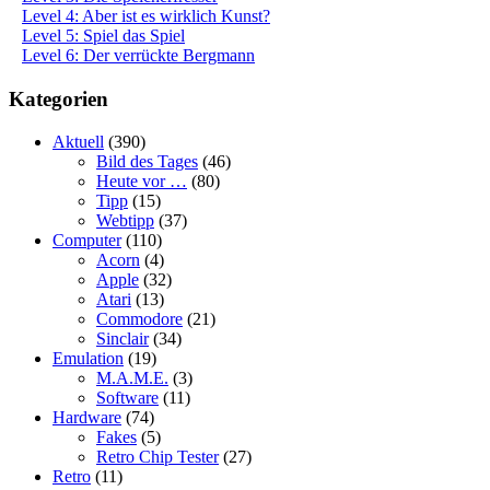
Level 4: Aber ist es wirklich Kunst?
Level 5: Spiel das Spiel
Level 6: Der verrückte Bergmann
Kategorien
Aktuell
(390)
Bild des Tages
(46)
Heute vor …
(80)
Tipp
(15)
Webtipp
(37)
Computer
(110)
Acorn
(4)
Apple
(32)
Atari
(13)
Commodore
(21)
Sinclair
(34)
Emulation
(19)
M.A.M.E.
(3)
Software
(11)
Hardware
(74)
Fakes
(5)
Retro Chip Tester
(27)
Retro
(11)