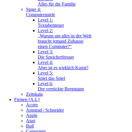
Alles für die Familie
Stage 4:
Computerspiele
Level 1:
Textabenteuer
Level 2:
„Warum um alles in der Welt
braucht jemand Zuhause
einen Computer?“
Level 3:
Die Speicherfresser
Level 4:
Aber ist es wirklich Kunst?
Level 5:
Spiel das Spiel
Level 6:
Der verrückte Bergmann
Zeitskala
Firmen [A-L]
Acorn
Amstrad / Schneider
Apple
Atari
Bull
Camputers