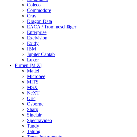
Coleco
Commodore
Cray
Dragon Data
EACA / Trommeschläger
Enterprise
Exelvision
Exidy
IBM
Jupiter Cantab
Luxor
Firmen [M-Z]
Mattel
Microbee
MITS
MSX
NeXT
Oric
Osborne
Sharp
Sinclair
Spectravideo
Tandy
Tatung
Texas Instruments