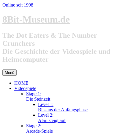
Online seit 1998
Zum
8Bit-Museum.de
Inhalt
springen
The Dot Eaters & The Number
Crunchers
Die Geschichte der Videospiele und
Heimcomputer
Menü
HOME
Videospiele
Stage 1:
Die Steinzeit
Level 1:
Bits aus der Anfangsphase
Level 2:
Atari steigt auf
Stage 2:
Arcade-Spiele