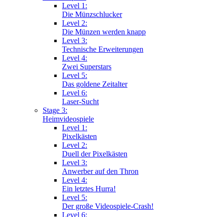
Level 1:
Die Münzschlucker
Level 2:
Die Münzen werden knapp
Level 3:
Technische Erweiterungen
Level 4:
Zwei Superstars
Level 5:
Das goldene Zeitalter
Level 6:
Laser-Sucht
Stage 3:
Heimvideospiele
Level 1:
Pixelkästen
Level 2:
Duell der Pixelkästen
Level 3:
Anwerber auf den Thron
Level 4:
Ein letztes Hurra!
Level 5:
Der große Videospiele-Crash!
Level 6: