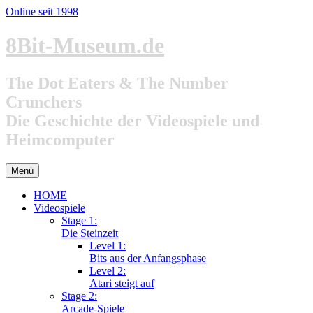
Online seit 1998
Zum
8Bit-Museum.de
Inhalt
springen
The Dot Eaters & The Number
Crunchers
Die Geschichte der Videospiele und
Heimcomputer
Menü
HOME
Videospiele
Stage 1:
Die Steinzeit
Level 1:
Bits aus der Anfangsphase
Level 2:
Atari steigt auf
Stage 2:
Arcade-Spiele