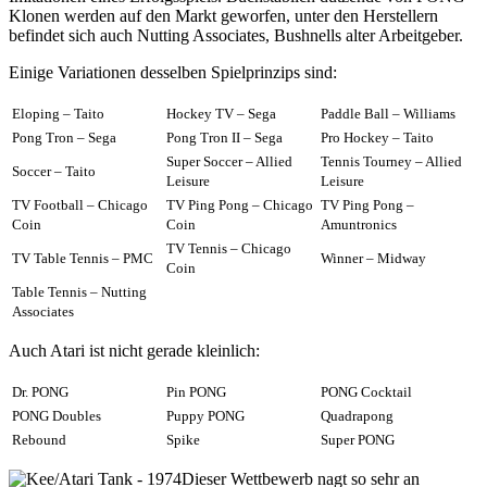
Klonen werden auf den Markt geworfen, unter den Herstellern
befindet sich auch Nutting Associates, Bushnells alter Arbeitgeber.
Einige Variationen desselben Spielprinzips sind:
Eloping – Taito
Hockey TV – Sega
Paddle Ball – Williams
Pong Tron – Sega
Pong Tron II – Sega
Pro Hockey – Taito
Super Soccer – Allied
Tennis Tourney – Allied
Soccer – Taito
Leisure
Leisure
TV Football – Chicago
TV Ping Pong – Chicago
TV Ping Pong –
Coin
Coin
Amuntronics
TV Tennis – Chicago
TV Table Tennis – PMC
Winner – Midway
Coin
Table Tennis – Nutting
Associates
Auch Atari ist nicht gerade kleinlich:
Dr. PONG
Pin PONG
PONG Cocktail
PONG Doubles
Puppy PONG
Quadrapong
Rebound
Spike
Super PONG
Dieser Wettbewerb nagt so sehr an