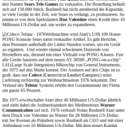
den Namen
Sears Tele-Games
zu verkaufen. Die Bestellung beläuft
sich auf 150.000 Stück. Bushnell hat nicht annähernd die Kapazität,
so viele Geräte in der Zeit, wie Sears es verlangt, zu produzieren. So
nimmt er von dem Spekulanten
Don Valentine
einen Kredit über 10
Millionen US-Dollar auf, um weiter zu expandieren.
Weihnachten wird Atari’s US$ 100 Home-
PONG Konsole Sears meist verkaufter Artikel. Es gibt Berichte,
dass Personen außerhalb der Läden Stunden warten, um ein Gerät
zu ergattern. Und wieder einmal schwärmen Dutzende von
Herstellern aus, diesmal mit einer Vielzahl von PONG Klonen. Fast
alle Geräte basieren auf dem neuen AY 38500 „PONG-on-a-chip“
LSI (Large Scale Integration) Mikrochip von General Instruments,
der 1975 auf den Markt kommt. Der Ansturm auf den Chips ist so
groß, dass nur
Coleco
(
Co
nnecticut
Le
ather
Co
mpany) seine
Lieferung rechtzeitig zur Weihnachtssaison 1976 bekommt. Der
Verkauf des
Telstar
Systems erhöht den Gesamtumsatz der Firma
um ganze 65 Prozent.
Bis 1975 erwirtschaftet Atari über 40 Millionen US-Dollar jährlich
und zieht dabei die Aufmerksamkeit des Medienriesen
Warner
Communication
auf sich. 1976 verkauft Nolan Bushnell Atari unter
dem Druck von Valentine an Warner für 28 Millionen US-Dollar,
mit Joe Keenan als Präsident sowie Bushnell als CEO und mit einer
Abfindung von 16 Millionen US-Dollar. Mit dem neuen Kapital,