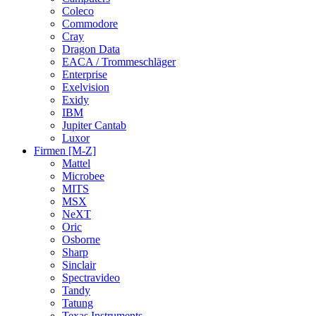
Coleco
Commodore
Cray
Dragon Data
EACA / Trommeschläger
Enterprise
Exelvision
Exidy
IBM
Jupiter Cantab
Luxor
Firmen [M-Z]
Mattel
Microbee
MITS
MSX
NeXT
Oric
Osborne
Sharp
Sinclair
Spectravideo
Tandy
Tatung
Texas Instruments