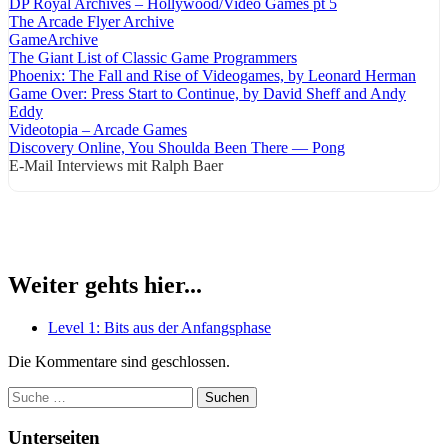
DP Royal Archives – Hollywood/Video Games pt 5
The Arcade Flyer Archive
GameArchive
The Giant List of Classic Game Programmers
Phoenix: The Fall and Rise of Videogames, by Leonard Herman
Game Over: Press Start to Continue, by David Sheff and Andy
Eddy
Videotopia – Arcade Games
Discovery Online, You Shoulda Been There — Pong
E-Mail Interviews mit Ralph Baer
Weiter gehts hier...
Level 1: Bits aus der Anfangsphase
Die Kommentare sind geschlossen.
Suchen
Unterseiten