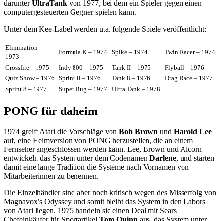
darunter
UltraTank
von 1977, bei dem ein Spieler gegen einen
computergesteuerten Gegner spielen kann.
Unter dem Kee-Label werden u.a. folgende Spiele veröffentlicht:
Elimination –
Formula K – 1974
Spike – 1974
Twin Racer – 1974
1973
Crossfire – 1975
Indy 800 – 1975
Tank II – 1975
Flyball – 1976
Quiz Show – 1976
Sprint II – 1976
Tank 8 – 1976
Drag Race – 1977
Sprint 8 – 1977
Super Bug – 1977
Ultra Tank – 1978
PONG für daheim
1974 greift Atari die Vorschläge von
Bob Brown
und
Harold Lee
auf, eine Heimversion von PONG herzustellen, die an einem
Fernseher angeschlossen werden kann. Lee, Brown und Alcorn
entwickeln das System unter dem Codenamen
Darlene
, und starten
damit eine lange Tradition die Systeme nach Vornamen von
Mitarbeiterinnen zu benennen.
Die Einzelhändler sind aber noch kritisch wegen des Misserfolg von
Magnavox’s Odyssey und somit bleibt das System in den Labors
von Atari liegen. 1975 handeln sie einen Deal mit Sears
Chefeinkäufer für Sportartikel
Tom Quinn
aus, das System unter