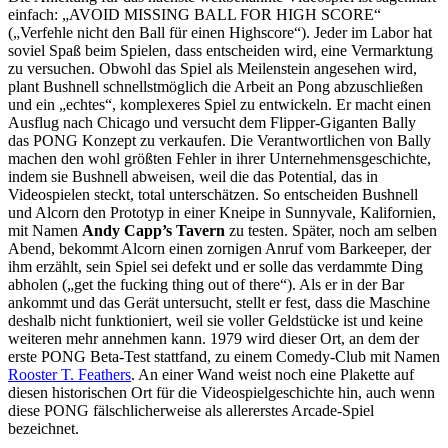
einfach: „AVOID MISSING BALL FOR HIGH SCORE“
(„Verfehle nicht den Ball für einen Highscore“). Jeder im Labor hat
soviel Spaß beim Spielen, dass entscheiden wird, eine Vermarktung
zu versuchen. Obwohl das Spiel als Meilenstein angesehen wird,
plant Bushnell schnellstmöglich die Arbeit an Pong abzuschließen
und ein „echtes“, komplexeres Spiel zu entwickeln. Er macht einen
Ausflug nach Chicago und versucht dem Flipper-Giganten Bally
das PONG Konzept zu verkaufen. Die Verantwortlichen von Bally
machen den wohl größten Fehler in ihrer Unternehmensgeschichte,
indem sie Bushnell abweisen, weil die das Potential, das in
Videospielen steckt, total unterschätzen. So entscheiden Bushnell
und Alcorn den Prototyp in einer Kneipe in Sunnyvale, Kalifornien,
mit Namen
Andy Capp’s Tavern
zu testen. Später, noch am selben
Abend, bekommt Alcorn einen zornigen Anruf vom Barkeeper, der
ihm erzählt, sein Spiel sei defekt und er solle das verdammte Ding
abholen („get the fucking thing out of there“). Als er in der Bar
ankommt und das Gerät untersucht, stellt er fest, dass die Maschine
deshalb nicht funktioniert, weil sie voller Geldstücke ist und keine
weiteren mehr annehmen kann. 1979 wird dieser Ort, an dem der
erste PONG Beta-Test stattfand, zu einem Comedy-Club mit Namen
Rooster T. Feathers
. An einer Wand weist noch eine Plakette auf
diesen historischen Ort für die Videospielgeschichte hin, auch wenn
diese PONG fälschlicherweise als allererstes Arcade-Spiel
bezeichnet.