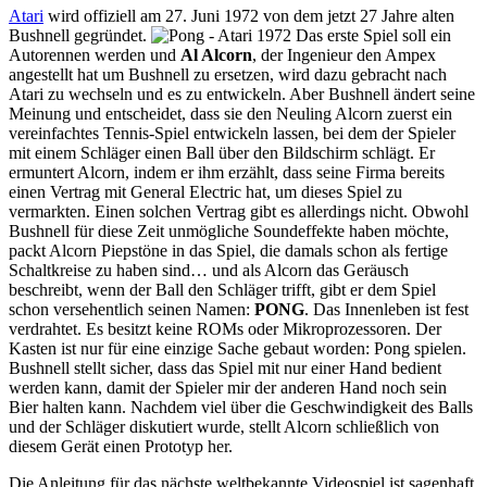
Atari
wird offiziell am 27. Juni 1972 von dem jetzt 27 Jahre alten
Bushnell gegründet.
Das erste Spiel soll ein
Autorennen werden und
Al Alcorn
, der Ingenieur den Ampex
angestellt hat um Bushnell zu ersetzen, wird dazu gebracht nach
Atari zu wechseln und es zu entwickeln. Aber Bushnell ändert seine
Meinung und entscheidet, dass sie den Neuling Alcorn zuerst ein
vereinfachtes Tennis-Spiel entwickeln lassen, bei dem der Spieler
mit einem Schläger einen Ball über den Bildschirm schlägt. Er
ermuntert Alcorn, indem er ihm erzählt, dass seine Firma bereits
einen Vertrag mit General Electric hat, um dieses Spiel zu
vermarkten. Einen solchen Vertrag gibt es allerdings nicht. Obwohl
Bushnell für diese Zeit unmögliche Soundeffekte haben möchte,
packt Alcorn Piepstöne in das Spiel, die damals schon als fertige
Schaltkreise zu haben sind… und als Alcorn das Geräusch
beschreibt, wenn der Ball den Schläger trifft, gibt er dem Spiel
schon versehentlich seinen Namen:
PONG
. Das Innenleben ist fest
verdrahtet. Es besitzt keine ROMs oder Mikroprozessoren. Der
Kasten ist nur für eine einzige Sache gebaut worden: Pong spielen.
Bushnell stellt sicher, dass das Spiel mit nur einer Hand bedient
werden kann, damit der Spieler mir der anderen Hand noch sein
Bier halten kann. Nachdem viel über die Geschwindigkeit des Balls
und der Schläger diskutiert wurde, stellt Alcorn schließlich von
diesem Gerät einen Prototyp her.
Die Anleitung für das nächste weltbekannte Videospiel ist sagenhaft