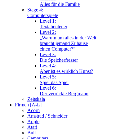
Alles für die Familie
Stage 4:
Computerspiele
Level 1:
Textabenteuer
Level 2:
„Warum um alles in der Welt
braucht jemand Zuhause
einen Computer?“
Level 3:
Die Speicherfresser
Level 4:
Aber ist es wirklich Kunst?
Level 5:
Spiel das Spiel
Level 6:
Der verrückte Bergmann
Zeitskala
Firmen [A-L]
Acorn
Amstrad / Schneider
Apple
Atari
Bull
Camputers