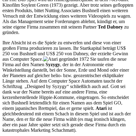
Kinofilm Soylent Green (1973) gezeigt. Aber trotz seines gefloppten
ersten Produkts, bittet Nutting Associates Bushnell einen weiteren
Versuch mit der Entwicklung eines weiteren Videospiels zu wagen.
Als das Management seine Forderungen ablehnt, kündigt er, um
seine eigene Firma zusammen mit seinem Partner
Ted Dabney
zu
gründen.
Ihre Absicht ist es die Spiele zu entwerfen und diese von einer
großen Firma produzieren zu lassen. Ihr Startkapital beträgt US$
250 von Bushnell und US$ 250 von Dabney, der erzielte Gewinn
aus Computer Space.
Sie taufen die neue
Firma auf den Namen
Syzygy
, der in der Astronomie eine
Winkelstellung darstellt, bei der Sonne, Erde und Mond oder einer
der Planeten auf gleicher helio- bzw. geozentrischer ekliptikaler
Länge stehen. Auf dem Computer Space Automaten taucht der
Schriftzug „Designed by Syzygy“ schließlich auch auf. Gott sei
dank war der Name bereits auf eine andere Firma, eine
kerzenherstellende Hippie-Kommune, eingetragen. So entscheidet
sich Bushnell letztendlich für einen Namen aus dem Spiel GO,
einem japanisches Brettspiel, das er gerne spielt.
Atari
ist
gleichbedeutend mit einem Schach in diesem Spiel und ist auch der
Name, den er für die neue Firma wählt (es mag ironisch klingen,
aber ein paar Jahre später setzt sich gerade diese Firma durch ein
katastrophales Marketing Schachmatt).