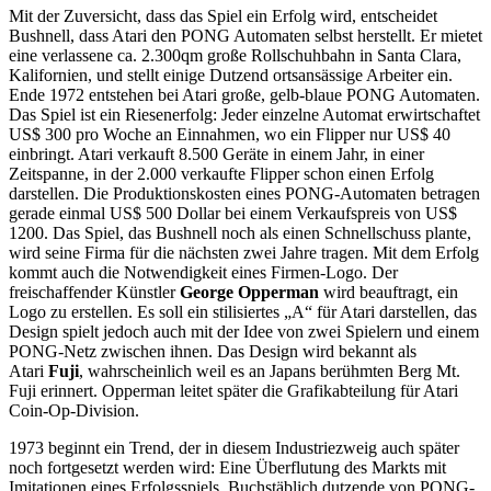
Mit der Zuversicht, dass das Spiel ein Erfolg wird, entscheidet
Bushnell, dass Atari den PONG Automaten selbst herstellt. Er mietet
eine verlassene ca. 2.300qm große Rollschuhbahn in Santa Clara,
Kalifornien, und stellt einige Dutzend ortsansässige Arbeiter ein.
Ende 1972 entstehen bei Atari große, gelb-blaue PONG Automaten.
Das Spiel ist ein Riesenerfolg: Jeder einzelne Automat erwirtschaftet
US$ 300 pro Woche an Einnahmen, wo ein Flipper nur US$ 40
einbringt. Atari verkauft 8.500 Geräte in einem Jahr, in einer
Zeitspanne, in der 2.000 verkaufte Flipper schon einen Erfolg
darstellen. Die Produktionskosten eines PONG-Automaten betragen
gerade einmal US$ 500 Dollar bei einem Verkaufspreis von US$
1200. Das Spiel, das Bushnell noch als einen Schnellschuss plante,
wird seine Firma für die nächsten zwei Jahre tragen. Mit dem Erfolg
kommt auch die Notwendigkeit eines Firmen-Logo. Der
freischaffender Künstler
George Opperman
wird beauftragt, ein
Logo zu erstellen. Es soll ein stilisiertes „A“ für Atari darstellen, das
Design spielt jedoch auch mit der Idee von zwei Spielern und einem
PONG-Netz zwischen ihnen. Das Design wird bekannt als
Atari
Fuji
, wahrscheinlich weil es an Japans berühmten Berg Mt.
Fuji erinnert. Opperman leitet später die Grafikabteilung für Atari
Coin-Op-Division.
1973 beginnt ein Trend, der in diesem Industriezweig auch später
noch fortgesetzt werden wird: Eine Überflutung des Markts mit
Imitationen eines Erfolgsspiels. Buchstäblich dutzende von PONG-