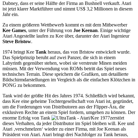
Dabney, dass er seine Hälfte der Firma an Bushnell verkauft. Atari
ist jetzt klarer Marktführer und nimmt US$ 3,2 Millionen in diesem
Jahr ein.
Zu einem größeren Wettbewerb kommt es mit dem Mitbewerber
Kee Games
, unter der Führung von
Joe Keenan
. Einige wichtige
Atari Angestellte laufen zu Kee über, darunter der Atari Ingenieur
Steve Bristow
.
1974 bringt Kee
Tank
heraus, das von Bristow entwickelt wurde.
Das Spielprinzip beruht auf zwei Panzer, die sich in einem
Labyrinth gegenüber stehen, wobei sie verstreute Minen meiden
müssen. Mit der Verwendung von ROMs betritt das Spiel neues
technisches Terrain. Diese speichern die Grafiken, um detaillierte
Bildschirmdarstellungen im Vergleich als die einfachen Klötzchen in
PONG zu bekommen.
Tank wird der größte Hit des Jahres 1974. Schließlich wird bekannt,
dass Kee eine geheime Tochtergesellschaft von Atari ist, gegründet,
um die Forderungen von Distributoren aus der Flipper-Ära, die
exklusiven Rechte an einem Spiel fordern, umgehen zu können. Der
enorme Erfolg von Tank
zerstört
dieses Verhalten, da jeder Distributor im Spiel bleiben will. Kee und
Atari ‚verschmelzen‘ wieder zu einer Firma, mit Joe Keenan als
Präsident von Atari. Atari bringt drei Nachfolger zu Tank heraus,