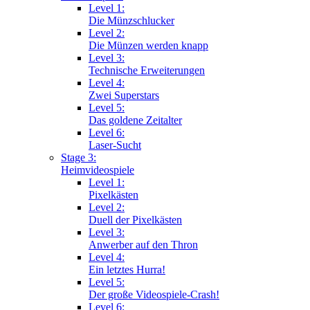
Level 1:
Die Münzschlucker
Level 2:
Die Münzen werden knapp
Level 3:
Technische Erweiterungen
Level 4:
Zwei Superstars
Level 5:
Das goldene Zeitalter
Level 6:
Laser-Sucht
Stage 3:
Heimvideospiele
Level 1:
Pixelkästen
Level 2:
Duell der Pixelkästen
Level 3:
Anwerber auf den Thron
Level 4:
Ein letztes Hurra!
Level 5:
Der große Videospiele-Crash!
Level 6: