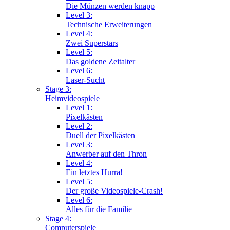
Die Münzen werden knapp
Level 3:
Technische Erweiterungen
Level 4:
Zwei Superstars
Level 5:
Das goldene Zeitalter
Level 6:
Laser-Sucht
Stage 3:
Heimvideospiele
Level 1:
Pixelkästen
Level 2:
Duell der Pixelkästen
Level 3:
Anwerber auf den Thron
Level 4:
Ein letztes Hurra!
Level 5:
Der große Videospiele-Crash!
Level 6:
Alles für die Familie
Stage 4:
Computerspiele