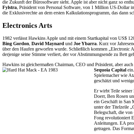
die Zukunft der Bürosoftware sieht. Apple ist aber nicht ganz so enth
Fylstra
, Präsident von Personal Software, von 1 Million US-Dollar 
die Exklusivrechte an dem ersten Kalkulationsprogramm, das dann schl
Electronics Arts
1982 verlässt Hawkins Apple und mit einem Startkapital von US$ 1
Bing Gordon
,
David Maynard
und
Joe Ybarra
. Kurz vor Jahresen
über den Haufen geworfen wurde. Schließlich kommen „Electronic Art
derjenige seine Stimme verliert, der vor Abstimmungsende zu Bett geh
Hawkins ist gleichermaßen Chairman, CEO und Präsident, aber auch de
Sequoia Capital
ein
Spielemacher wie Ata
geschätzt und wenig
Er wirbt Teile seine
Doerr, Ben Rosen un
ein Geschäft in San 
unter der Titelzeile
Belegschaft, die von
Fong revolutioniert 
Anleitungen. EA pro
getragen. Das Format