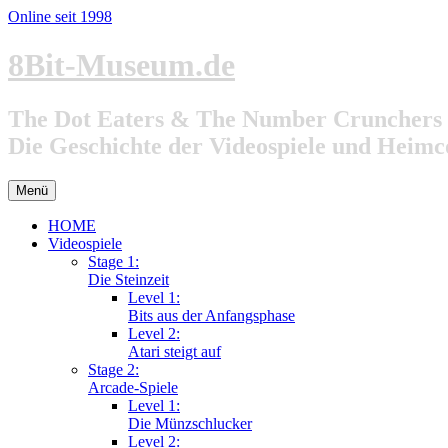
Online seit 1998
Zum
8Bit-Museum.de
Inhalt
springen
The Dot Eaters & The Number Crunchers
Die Geschichte der Videospiele und Heim
Menü
HOME
Videospiele
Stage 1:
Die Steinzeit
Level 1:
Bits aus der Anfangsphase
Level 2:
Atari steigt auf
Stage 2:
Arcade-Spiele
Level 1:
Die Münzschlucker
Level 2: