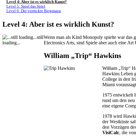
Level 4: Aber ist es wirklich Kunst?
Level 5: Spiel das Spiel
Level 6: Der verrückte Bergmann
Level 4: Aber ist es wirklich Kunst?
Wenn man als Kind Monopoly spielte war das g
Electronics Arts, sind Spiele aber auch eine Art
William „Trip“ Hawkins
William „Trip“ Ha
Hawkins Leben gi
College in den f
Miami voraussagt.
1975 entwickelt 
rund um den neu v
eine eigene Comp
1978 wird Hawkin
der Westküste sah
den Vorzügen des
VisiCalc
, die vo