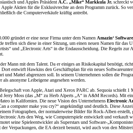
usiastisch und Apples Präsident
A.C. „Mike“ Markkula Jr.
schreckt v
in Apple Aktien für die Exklusivrechte an dem Programm zurück. So ver
ießlich die Computerverkäufe kräftig antreibt.
20.000 gründet er eine neue Firma unter dem Namen
Amazin‘ Softwar
de treffen sich diese in einer Sitzung, um einen neuen Namen für das
ists“ und „Electronic Arts“ in die Endausscheidung. Die Regeln zur A
t.
r Mann mit dem Talent. Da er einiges an Risikokapital benötigt, richt
. Dort entwirft Hawkins den Geschäftsplan für ein neues Softwareunter
ri und Mattel abgrenzen soll. In seinem Unternehmen sollen die Progra
er als anonyme Leibeigene angesehen werden.
r Belegschaft von Apple, Atari und Xerox PARC ab. Sequoia schießt 1 
d Jerry Moss (das „M“ zu Herb Alperts „A“ in A&M Records). Mit ein
Mateo in Kalifornien. Die neue Vision des Unternehmens
Electronic A
 „Can a computer make you cry?“ angekündigt und deutlich. Diese Anze
 einem Fotographen, der normalerweise Bilder für Rock-Alben erstellt
Electronic Arts den Weg, wie Computerspiele entwickelt und verkauft w
motet seine Spieleentwickler als Superstars und Software-„Komponist
 der Verpackungen, die EA derzeit benutzt, wird auch von den Mitstreit