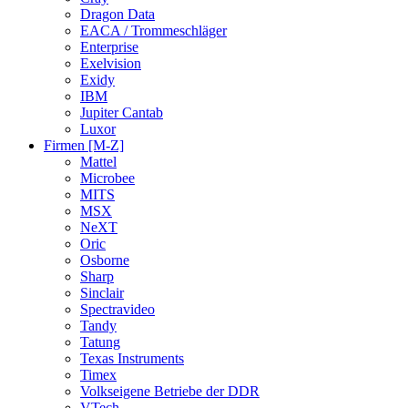
Dragon Data
EACA / Trommeschläger
Enterprise
Exelvision
Exidy
IBM
Jupiter Cantab
Luxor
Firmen [M-Z]
Mattel
Microbee
MITS
MSX
NeXT
Oric
Osborne
Sharp
Sinclair
Spectravideo
Tandy
Tatung
Texas Instruments
Timex
Volkseigene Betriebe der DDR
VTech