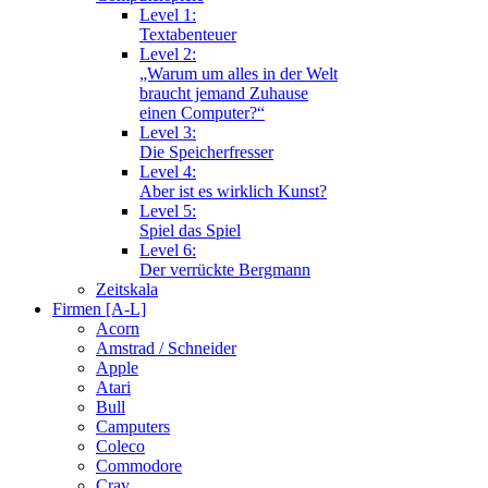
Level 1:
Textabenteuer
Level 2:
„Warum um alles in der Welt
braucht jemand Zuhause
einen Computer?“
Level 3:
Die Speicherfresser
Level 4:
Aber ist es wirklich Kunst?
Level 5:
Spiel das Spiel
Level 6:
Der verrückte Bergmann
Zeitskala
Firmen [A-L]
Acorn
Amstrad / Schneider
Apple
Atari
Bull
Camputers
Coleco
Commodore
Cray