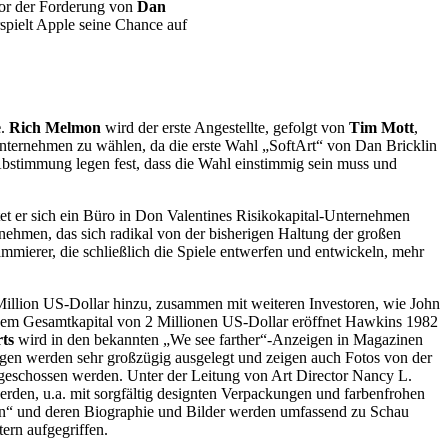
or der Forderung von
Dan
spielt Apple seine Chance auf
e
.
Rich Melmon
wird der erste Angestellte, gefolgt von
Tim Mott
,
 Unternehmen zu wählen, da die erste Wahl „SoftArt“ von Dan Bricklin
bstimmung legen fest, dass die Wahl einstimmig sein muss und
et er sich ein Büro in Don Valentines Risikokapital-Unternehmen
nehmen, das sich radikal
von der bisherigen Haltung der großen
mmierer, die schließlich die Spiele entwerfen und entwickeln, mehr
Million US-Dollar hinzu, zusammen mit weiteren Investoren, wie John
em Gesamtkapital von 2 Millionen US-Dollar eröffnet Hawkins 1982
rts
wird in den bekannten „We see farther“-Anzeigen in Magazinen
igen werden sehr großzügig ausgelegt und zeigen auch Fotos von der
, geschossen werden. Unter der Leitung von Art Director Nancy L.
erden, u.a. mit sorgfältig designten Verpackungen und farbenfrohen
en“ und deren Biographie und Bilder werden umfassend zu Schau
ern aufgegriffen.