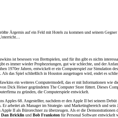
rößte Ärgernis auf ein Feld mit Hotels zu kommen und seinem Gegner
 Unterricht…
wkins ist besessen von Brettspielen, und für ihn gibt es nichts interess
bt es immer wieder Prophezeiungen, gut wie schlechte, und der Anfan
rühen 1970er Jahren, entwickelt er ein Computerspiel zur Simulation
 Als das Spiel schließlich in Houston ausgetragen wird, endet es schli
Hawkins ein weiteres Computermodell, das er mit Informationen wie di
on Dick Heiser gegründeten The Computer Store füttert. Dieses Computer
uterfirma zu gründen, die Computerspiele entwickelt.
s Apples 68. Angestellter, nachdem er den Apple II bei seinem Debüt
. Er arbeitet als Manager im Strategie- und Marketingbereich und sein 
 Apple II als Bürorechner zu überzeugen. Als er die Demonstrationen 
n
Dan Bricklin
und
Bob Frankston
für Personal Software entwickelt wu