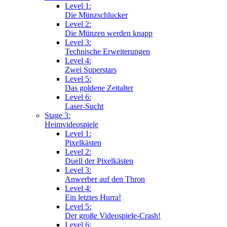
Level 1:
Die Münzschlucker
Level 2:
Die Münzen werden knapp
Level 3:
Technische Erweiterungen
Level 4:
Zwei Superstars
Level 5:
Das goldene Zeitalter
Level 6:
Laser-Sucht
Stage 3:
Heimvideospiele
Level 1:
Pixelkästen
Level 2:
Duell der Pixelkästen
Level 3:
Anwerber auf den Thron
Level 4:
Ein letztes Hurra!
Level 5:
Der große Videospiele-Crash!
Level 6: