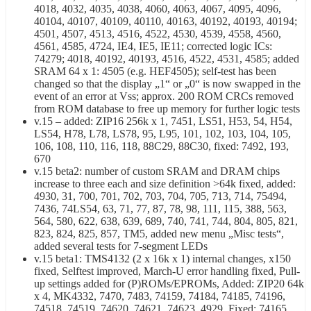
4018, 4032, 4035, 4038, 4060, 4063, 4067, 4095, 4096,
40104, 40107, 40109, 40110, 40163, 40192, 40193, 40194;
4501, 4507, 4513, 4516, 4522, 4530, 4539, 4558, 4560,
4561, 4585, 4724, IE4, IE5, IE11; corrected logic ICs:
74279; 4018, 40192, 40193, 4516, 4522, 4531, 4585; added
SRAM 64 x 1: 4505 (e.g. HEF4505); self-test has been
changed so that the display „1“ or „0“ is now swapped in the
event of an error at Vss; approx. 200 ROM CRCs removed
from ROM database to free up memory for further logic tests
v.15 – added: ZIP16 256k x 1, 7451, LS51, H53, 54, H54,
LS54, H78, L78, LS78, 95, L95, 101, 102, 103, 104, 105,
106, 108, 110, 116, 118, 88C29, 88C30, fixed: 7492, 193,
670
v.15 beta2: number of custom SRAM and DRAM chips
increase to three each and size definition >64k fixed, added:
4930, 31, 700, 701, 702, 703, 704, 705, 713, 714, 75494,
7436, 74LS54, 63, 71, 77, 87, 78, 98, 111, 115, 388, 563,
564, 580, 622, 638, 639, 689, 740, 741, 744, 804, 805, 821,
823, 824, 825, 857, TM5, added new menu „Misc tests“,
added several tests for 7-segment LEDs
v.15 beta1: TMS4132 (2 x 16k x 1) internal changes, x150
fixed, Selftest improved, March-U error handling fixed, Pull-
up settings added for (P)ROMs/EPROMs, Added: ZIP20 64k
x 4, MK4332, 7470, 7483, 74159, 74184, 74185, 74196,
74518, 74519, 74620, 74621, 74623, 4929, Fixed: 74165,