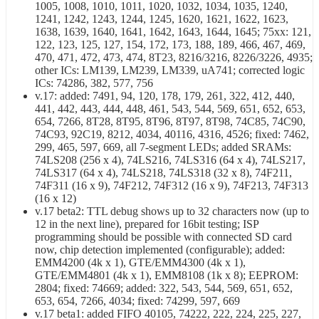
1005, 1008, 1010, 1011, 1020, 1032, 1034, 1035, 1240,
1241, 1242, 1243, 1244, 1245, 1620, 1621, 1622, 1623,
1638, 1639, 1640, 1641, 1642, 1643, 1644, 1645; 75xx: 121,
122, 123, 125, 127, 154, 172, 173, 188, 189, 466, 467, 469,
470, 471, 472, 473, 474, 8T23, 8216/3216, 8226/3226, 4935;
other ICs: LM139, LM239, LM339, uA741; corrected logic
ICs: 74286, 382, 577, 756
v.17: added: 7491, 94, 120, 178, 179, 261, 322, 412, 440,
441, 442, 443, 444, 448, 461, 543, 544, 569, 651, 652, 653,
654, 7266, 8T28, 8T95, 8T96, 8T97, 8T98, 74C85, 74C90,
74C93, 92C19, 8212, 4034, 40116, 4316, 4526; fixed: 7462,
299, 465, 597, 669, all 7-segment LEDs; added SRAMs:
74LS208 (256 x 4), 74LS216, 74LS316 (64 x 4), 74LS217,
74LS317 (64 x 4), 74LS218, 74LS318 (32 x 8), 74F211,
74F311 (16 x 9), 74F212, 74F312 (16 x 9), 74F213, 74F313
(16 x 12)
v.17 beta2: TTL debug shows up to 32 characters now (up to
12 in the next line), prepared for 16bit testing; ISP
programming should be possible with connected SD card
now, chip detection implemented (configurable); added:
EMM4200 (4k x 1), GTE/EMM4300 (4k x 1),
GTE/EMM4801 (4k x 1), EMM8108 (1k x 8); EEPROM:
2804; fixed: 74669; added: 322, 543, 544, 569, 651, 652,
653, 654, 7266, 4034; fixed: 74299, 597, 669
v.17 beta1: added FIFO 40105, 74222, 222, 224, 225, 227,