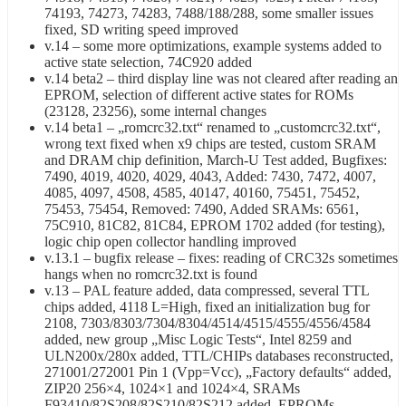
74193, 74273, 74283, 7488/188/288, some smaller issues
fixed, SD writing speed improved
v.14 – some more optimizations, example systems added to
active state selection, 74C920 added
v.14 beta2 – third display line was not cleared after reading an
EPROM, selection of different active states for ROMs
(23128, 23256), some internal changes
v.14 beta1 – „romcrc32.txt“ renamed to „customcrc32.txt“,
wrong text fixed when x9 chips are tested, custom SRAM
and DRAM chip definition, March-U Test added, Bugfixes:
7490, 4019, 4020, 4029, 4043, Added: 7430, 7472, 4007,
4085, 4097, 4508, 4585, 40147, 40160, 75451, 75452,
75453, 75454, Removed: 7490, Added SRAMs: 6561,
75C910, 81C82, 81C84, EPROM 1702 added (for testing),
logic chip open collector handling improved
v.13.1 – bugfix release – fixes: reading of CRC32s sometimes
hangs when no romcrc32.txt is found
v.13 – PAL feature added, data compressed, several TTL
chips added, 4118 L=High, fixed an initialization bug for
2108, 7303/8303/7304/8304/4514/4515/4555/4556/4584
added, new group „Misc Logic Tests“, Intel 8259 and
ULN200x/280x added, TTL/CHIPs databases reconstructed,
271001/272001 Pin 1 (Vpp=Vcc), „Factory defaults“ added,
ZIP20 256×4, 1024×1 and 1024×4, SRAMs
F93410/82S208/82S210/82S212 added, EPROMs