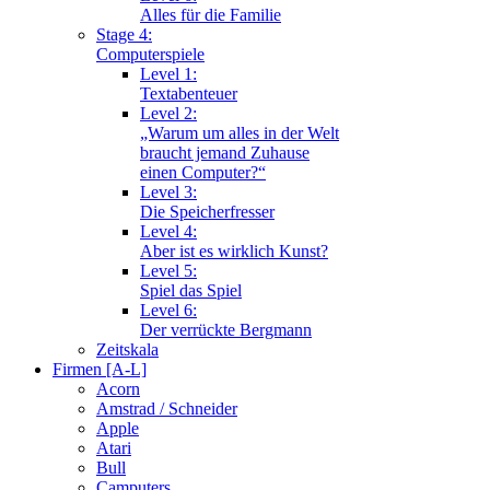
Alles für die Familie
Stage 4:
Computerspiele
Level 1:
Textabenteuer
Level 2:
„Warum um alles in der Welt
braucht jemand Zuhause
einen Computer?“
Level 3:
Die Speicherfresser
Level 4:
Aber ist es wirklich Kunst?
Level 5:
Spiel das Spiel
Level 6:
Der verrückte Bergmann
Zeitskala
Firmen [A-L]
Acorn
Amstrad / Schneider
Apple
Atari
Bull
Camputers