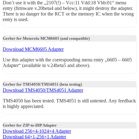
Don’t use it with the „2107(!) – Vcc:11 Vdd:18 Vbb:01“ menu
entry (firmware v.20beta4 and below), it might destroy the adapter.
There is no danger for the RCT or the memory IC when the wrong
entry is used.
Gerber for Motorola MCM6605 (and compatible)
Download MCM6605 Adapter
Use this adapter with the corresponding menu entry „6605 – 6605
Adapter“ (available in v.24beta5 and above).
Gerber for TMS4050/TMS4051 (beta testing)
Download TMS4050/TMS4051 Adapter
TMS4050 has been tested. TMS4051 is still untested. Any feedback
is highly appreciated.
Gerber for ZIP-to-DIP Adapter
Download 256×4-1024×4 Adapter
Download 64×1-256×1 Adapter