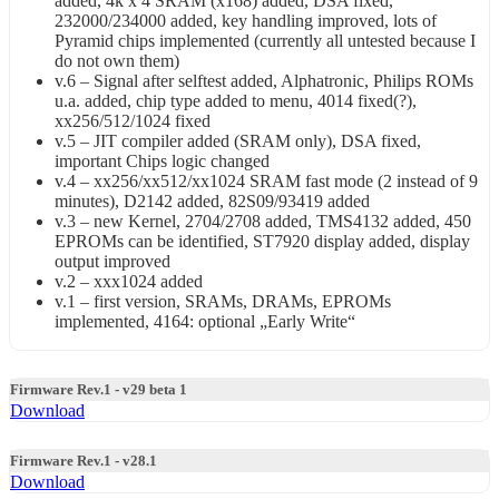
added, 4k x 4 SRAM (x168) added, DSA fixed,
232000/234000 added, key handling improved, lots of
Pyramid chips implemented (currently all untested because I
do not own them)
v.6 – Signal after selftest added, Alphatronic, Philips ROMs
u.a. added, chip type added to menu, 4014 fixed(?),
xx256/512/1024 fixed
v.5 – JIT compiler added (SRAM only), DSA fixed,
important Chips logic changed
v.4 – xx256/xx512/xx1024 SRAM fast mode (2 instead of 9
minutes), D2142 added, 82S09/93419 added
v.3 – new Kernel, 2704/2708 added, TMS4132 added, 450
EPROMs can be identified, ST7920 display added, display
output improved
v.2 – xxx1024 added
v.1 – first version, SRAMs, DRAMs, EPROMs
implemented, 4164: optional „Early Write“
Firmware Rev.1 - v29 beta 1
Download
Firmware Rev.1 - v28.1
Download