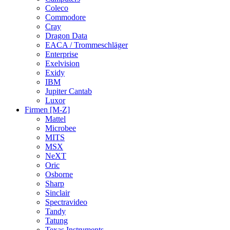
Coleco
Commodore
Cray
Dragon Data
EACA / Trommeschläger
Enterprise
Exelvision
Exidy
IBM
Jupiter Cantab
Luxor
Firmen [M-Z]
Mattel
Microbee
MITS
MSX
NeXT
Oric
Osborne
Sharp
Sinclair
Spectravideo
Tandy
Tatung
Texas Instruments