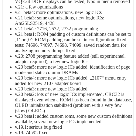
VQE24 DDR displays can be tested, typo in menu removed
v.21: a few optimizations
v21 beta4: more optimizations, new logic ICs
v.21 beta3: some optimizations, new logic ICs:
Am25LS2519, 4428
v.21 beta2: 2716, 2532, 2732 programming
v.21 beta1: ROM padding of custom definitions can be set to
‚1‘ or ‚0‘; ROM padding can be set in configuration; fixed
tests: 74696, 74697, 74698, 74699; saved random data for
analyzing memory dumps fixed
v.20: 2708 programming feature added (still experimental,
adapter required), a few new logic ICs
v.20 beta5: more new logic ICs added, identification of page
mode and static column DRAMs
v.20 beta4: more new logic ICs added, „2107“ menu entry
added for new 2107 adapter board
v.20 beta3: more new logic ICs added
v.20 beta2: lots of new logic ICs implemented, CRC32 is
displayed even when a ROM has been found in the database,
OLED initialization stabilized (problem with a very few
(slow) OLEDs)
v.20 beta1: added custom roms, some new custom definitions
available, several new logic ICs implemented
v.19.1: serious bug fixed
v.19: 74595 fixed