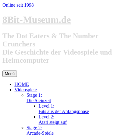
Online seit 1998
Zum
8Bit-Museum.de
Inhalt
springen
The Dot Eaters & The Number
Crunchers
Die Geschichte der Videospiele und
Heimcomputer
Menü
HOME
Videospiele
Stage 1:
Die Steinzeit
Level 1:
Bits aus der Anfangsphase
Level 2:
Atari steigt auf
Stage 2:
Arcade-Spiele