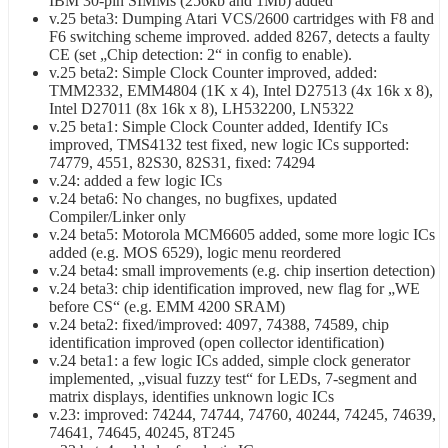
IBM 30-pin SIMMs (256kb and 1Mb) added
v.25 beta3: Dumping Atari VCS/2600 cartridges with F8 and
F6 switching scheme improved. added 8267, detects a faulty
CE (set „Chip detection: 2“ in config to enable).
v.25 beta2: Simple Clock Counter improved, added:
TMM2332, EMM4804 (1K x 4), Intel D27513 (4x 16k x 8),
Intel D27011 (8x 16k x 8), LH532200, LN5322
v.25 beta1: Simple Clock Counter added, Identify ICs
improved, TMS4132 test fixed, new logic ICs supported:
74779, 4551, 82S30, 82S31, fixed: 74294
v.24: added a few logic ICs
v.24 beta6: No changes, no bugfixes, updated
Compiler/Linker only
v.24 beta5: Motorola MCM6605 added, some more logic ICs
added (e.g. MOS 6529), logic menu reordered
v.24 beta4: small improvements (e.g. chip insertion detection)
v.24 beta3: chip identification improved, new flag for „WE
before CS“ (e.g. EMM 4200 SRAM)
v.24 beta2: fixed/improved: 4097, 74388, 74589, chip
identification improved (open collector identification)
v.24 beta1: a few logic ICs added, simple clock generator
implemented, „visual fuzzy test“ for LEDs, 7-segment and
matrix displays, identifies unknown logic ICs
v.23: improved: 74244, 74744, 74760, 40244, 74245, 74639,
74641, 74645, 40245, 8T245