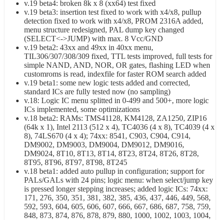
v.19 beta4: broken 8k x 8 (xx64) test fixed
v.19 beta3: insertion test fixed to work with x4/x8, pullup
detection fixed to work with x4/x8, PROM 2316A added,
menu structure redesigned, PAL dump key changed
(SELECT<->JUMP) with max. 8 Vcc/GND
v.19 beta2: 43xx and 49xx in 40xx menu,
TIL306/307/308/309 fixed, TTL tests improved, full tests for
simple NAND, AND, NOR, OR gates, flashing LED when
customroms is read, indexfile for faster ROM search added
v.19 beta1: some new logic tests added and corrected,
standard ICs are fully tested now (no sampling)
v.18: Logic IC menu splitted in 0-499 and 500+, more logic
ICs implemented, some optimizations
v.18 beta2: RAMs: TMS41128, KM4128, ZA1250, ZIP16
(64k x 1), Intel 2113 (512 x 4), TC4036 (4 x 8), TC4039 (4 x
8), 74LS670 (4 x 4); 74xx: 8541, C903, C904, C914,
DM9002, DM9003, DM9004, DM9012, DM9016,
DM9024, 8T10, 8T13, 8T14, 8T23, 8T24, 8T26, 8T28,
8T95, 8T96, 8T97, 8T98, 8T245
v.18 beta1: added auto pullup in configuration; support for
PALs/GALs with 24 pins; logic menu: when select/jump key
is pressed longer stepping increases; added logic ICs: 74xx:
171, 276, 350, 351, 381, 382, 385, 436, 437, 446, 449, 568,
592, 593, 604, 605, 606, 607, 666, 667, 686, 687, 758, 759,
848, 873, 874, 876, 878, 879, 880, 1000, 1002, 1003, 1004,