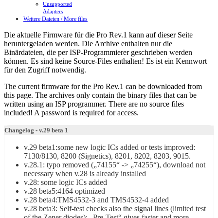
Unsupported
Adapters
Weitere Dateien / More files
Die aktuelle Firmware für die Pro Rev.1 kann auf dieser Seite
heruntergeladen werden. Die Archive enthalten nur die
Binärdateien, die per ISP-Programmierer geschrieben werden
können. Es sind keine Source-Files enthalten! Es ist ein Kennwort
für den Zugriff notwendig.
The current firmware for the Pro Rev.1 can be downloaded from
this page. The archives only contain the binary files that can be
written using an ISP programmer. There are no source files
included! A password is required for access.
Changelog - v.29 beta 1
v.29 beta1:some new logic ICs added or tests improved:
7130/8130, 8200 (Signetics), 8201, 8202, 8203, 9015.
v.28.1: typo removed („74155“ -> „74255“), download not
necessary when v.28 is already installed
v.28: some logic ICs added
v.28 beta5:4164 optimized
v.28 beta4:TMS4532-3 and TMS4532-4 added
v.28 beta3: Self-test checks also the signal lines (limited test
of the Zener diodes); „Pre-Test“ gives faster and more