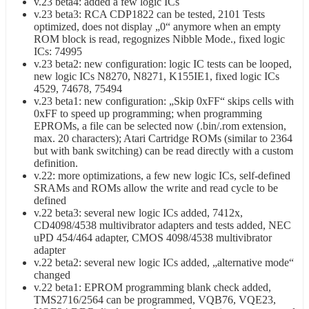
v.23 beta4: added a few logic ICs
v.23 beta3: RCA CDP1822 can be tested, 2101 Tests
optimized, does not display „0“ anymore when an empty
ROM block is read, regognizes Nibble Mode., fixed logic
ICs: 74995
v.23 beta2: new configuration: logic IC tests can be looped,
new logic ICs N8270, N8271, K155IE1, fixed logic ICs
4529, 74678, 75494
v.23 beta1: new configuration: „Skip 0xFF“ skips cells with
0xFF to speed up programming; when programming
EPROMs, a file can be selected now (.bin/.rom extension,
max. 20 characters); Atari Cartridge ROMs (similar to 2364
but with bank switching) can be read directly with a custom
definition.
v.22: more optimizations, a few new logic ICs, self-defined
SRAMs and ROMs allow the write and read cycle to be
defined
v.22 beta3: several new logic ICs added, 7412x,
CD4098/4538 multivibrator adapters and tests added, NEC
uPD 454/464 adapter, CMOS 4098/4538 multivibrator
adapter
v.22 beta2: several new logic ICs added, „alternative mode“
changed
v.22 beta1: EPROM programming blank check added,
TMS2716/2564 can be programmed, VQB76, VQE23,