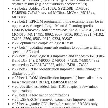
detailed results (e.g. about address decoder faults)
v.28 beta2: Added SY2158A, SY2158B, DM8595,
DM8596, 74F410; several MC8xx, MC9xx, MC18xx,
MC30xx
v.28 beta1: EPROM programming: file extensions can be in
upper case, changed „Logic Menu #1“ sorting (prefix
DM/DS removed), added/improved: 742540, 742541, 40032,
MC4015, MC14495, 8092, 9007, 9016, 9017, 9321, 74192,
74193, 8560, 8563, 9312, 9324, 93S47
v.27: optimizes a couple of logic IC tests
v.27 beta4: updating some sub routines to optimize writing
speed on SD card
v.27 beta3: some logic ICs improved and added:75361 (DIP-
8 and DIP-14), DM9000, DM9001, 74259, 74381/74382
renamed to 74F381/74F382, added: 74381, 74382
v.27 beta2: ROM identification improved (small change in
display output)
v.27 beta1: ROM identification improved (shows all entries
for a calculated CRC32), DM85S68 added
v.26: Joystick test added, Intel 1101 adapter, a few minor
optimizations
v.26 beta1: a few minor optimizations
v.25: „SEARCH“ removed, some more improvements
v.25 beta4: „faulty CE“ check for standard SRAMs only,