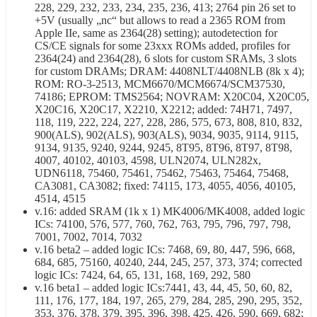
228, 229, 232, 233, 234, 235, 236, 413; 2764 pin 26 set to
+5V (usually „nc“ but allows to read a 2365 ROM from
Apple IIe, same as 2364(28) setting); autodetection for
CS/CE signals for some 23xxx ROMs added, profiles for
2364(24) and 2364(28), 6 slots for custom SRAMs, 3 slots
for custom DRAMs; DRAM: 4408NLT/4408NLB (8k x 4);
ROM: RO-3-2513, MCM6670/MCM6674/SCM37530,
74186; EPROM: TMS2564; NOVRAM: X20C04, X20C05,
X20C16, X20C17, X2210, X2212; added: 74H71, 7497,
118, 119, 222, 224, 227, 228, 286, 575, 673, 808, 810, 832,
900(ALS), 902(ALS), 903(ALS), 9034, 9035, 9114, 9115,
9134, 9135, 9240, 9244, 9245, 8T95, 8T96, 8T97, 8T98,
4007, 40102, 40103, 4598, ULN2074, ULN282x,
UDN6118, 75460, 75461, 75462, 75463, 75464, 75468,
CA3081, CA3082; fixed: 74115, 173, 4055, 4056, 40105,
4514, 4515
v.16: added SRAM (1k x 1) MK4006/MK4008, added logic
ICs: 74100, 576, 577, 760, 762, 763, 795, 796, 797, 798,
7001, 7002, 7014, 7032
v.16 beta2 – added logic ICs: 7468, 69, 80, 447, 596, 668,
684, 685, 75160, 40240, 244, 245, 257, 373, 374; corrected
logic ICs: 7424, 64, 65, 131, 168, 169, 292, 580
v.16 beta1 – added logic ICs:7441, 43, 44, 45, 50, 60, 82,
111, 176, 177, 184, 197, 265, 279, 284, 285, 290, 295, 352,
353, 376, 378, 379, 395, 396, 398, 425, 426, 590, 669, 682;