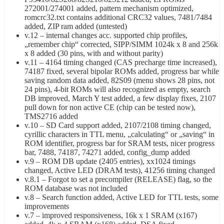
272001/274001 added, pattern mechanism optimized,
romcrc32.txt contains additional CRC32 values, 7481/7484
added, ZIP ram added (untested)
v.12 – internal changes acc. supported chip profiles,
„remember chip“ corrected, SIPP/SIMM 1024k x 8 and 256k
x 8 added (30 pins, with and without parity)
v.11 – 4164 timing changed (CAS precharge time increased),
74187 fixed, several bipolar ROMs added, progress bar while
saving random data added, 82S09 (menu shows 28 pins, not
24 pins), 4-bit ROMs will also recognized as empty, search
DB improved, March Y test added, a few display fixes, 2107
pull down for non active CE (chip can be tested now),
TMS2716 added
v.10 – SD Card support added, 2107/2108 timing changed,
cyrillic characters in TTL menu, „calculating“ or „saving“ in
ROM identifier, progress bar for SRAM tests, nicer progress
bar, 7488, 74187, 74271 added, config_dump added
v.9 – ROM DB update (2405 entries), xx1024 timings
changed, Active LED (DRAM tests), 41256 timing changed
v.8.1 – Forgot to set a precompiler (RELEASE) flag, so the
ROM database was not included
v.8 – Search function added, Active LED for TTL tests, some
improvements
v.7 – improved responsiveness, 16k x 1 SRAM (x167)