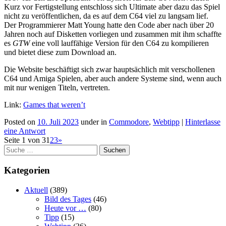
Kurz vor Fertigstellung entschloss sich Ultimate aber dazu das Spiel
nicht zu veröffentlichen, da es auf dem C64 viel zu langsam lief.
Der Programmierer Matt Young hatte den Code aber nach über 20
Jahren noch auf Disketten vorliegen und zusammen mit ihm schaffte
es
GTW
eine voll lauffähige Version für den C64 zu kompilieren
und bietet diese zum Download an.
Die Website beschäftigt sich zwar hauptsächlich mit verschollenen
C64 und Amiga Spielen, aber auch andere Systeme sind, wenn auch
mit nur wenigen Titeln, vertreten.
Link:
Games that weren’t
Posted on
10. Juli 2023
under in
Commodore
,
Webtipp
|
Hinterlasse
eine Antwort
Beitragsnavigation
Seite 1 von 3
1
2
3
»
Suchen
Kategorien
Aktuell
(389)
Bild des Tages
(46)
Heute vor …
(80)
Tipp
(15)