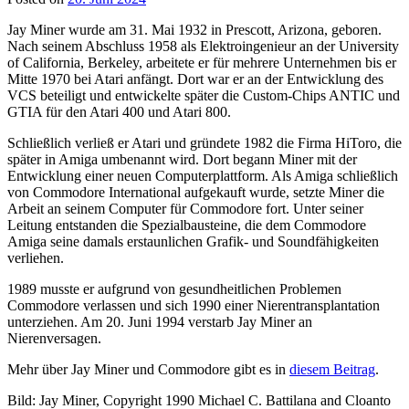
Jay Miner wurde am 31. Mai 1932 in Prescott, Arizona, geboren.
Nach seinem Abschluss 1958 als Elektroingenieur an der University
of California, Berkeley, arbeitete er für mehrere Unternehmen bis er
Mitte 1970 bei Atari anfängt. Dort war er an der Entwicklung des
VCS beteiligt und entwickelte später die Custom-Chips ANTIC und
GTIA für den Atari 400 und Atari 800.
Schließlich verließ er Atari und gründete 1982 die Firma HiToro, die
später in Amiga umbenannt wird. Dort begann Miner mit der
Entwicklung einer neuen Computerplattform. Als Amiga schließlich
von Commodore International aufgekauft wurde, setzte Miner die
Arbeit an seinem Computer für Commodore fort. Unter seiner
Leitung entstanden die Spezialbausteine, die dem Commodore
Amiga seine damals erstaunlichen Grafik- und Soundfähigkeiten
verliehen.
1989 musste er aufgrund von gesundheitlichen Problemen
Commodore verlassen und sich 1990 einer Nierentransplantation
unterziehen. Am 20. Juni 1994 verstarb Jay Miner an
Nierenversagen.
Mehr über Jay Miner und Commodore gibt es in
diesem Beitrag
.
Bild: Jay Miner, Copyright 1990 Michael C. Battilana and Cloanto