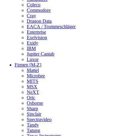
Coleco
Commodore
Cray
Dragon Data
EACA / Trommeschläger
Enterprise
Exelvision
Exidy
IBM
Jupiter Cantab
Luxor
Firmen [M-Z]
Mattel
Microbee
MITS
MSX
NeXT
Oric
Osborne
Sharp
Sinclair
Spectravideo
Tandy
Tatung
Texas Instruments