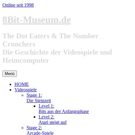
Online seit 1998
Zum
8Bit-Museum.de
Inhalt
springen
The Dot Eaters & The Number
Crunchers
Die Geschichte der Videospiele und
Heimcomputer
Menü
HOME
Videospiele
Stage 1:
Die Steinzeit
Level 1:
Bits aus der Anfangsphase
Level 2:
Atari steigt auf
Stage 2:
Arcade-Spiele