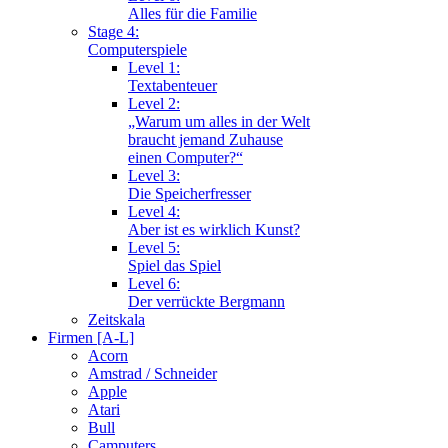
Alles für die Familie
Stage 4:
Computerspiele
Level 1:
Textabenteuer
Level 2:
„Warum um alles in der Welt
braucht jemand Zuhause
einen Computer?“
Level 3:
Die Speicherfresser
Level 4:
Aber ist es wirklich Kunst?
Level 5:
Spiel das Spiel
Level 6:
Der verrückte Bergmann
Zeitskala
Firmen [A-L]
Acorn
Amstrad / Schneider
Apple
Atari
Bull
Camputers