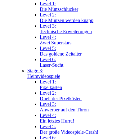
Level 1:
Die Münzschlucker
Level 2:
Die Münzen werden knapp
Level 3:
Technische Erweiterungen
Level 4:
Zwei Superstars
Level 5:
Das goldene Zeitalter
Level 6:
Laser-Sucht
Stage 3:
Heimvideospiele
Level 1:
Pixelkästen
Level 2:
Duell der Pixelkästen
Level 3:
Anwerber auf den Thron
Level 4:
Ein letztes Hurra!
Level 5:
Der große Videospiele-Crash!
Level 6: