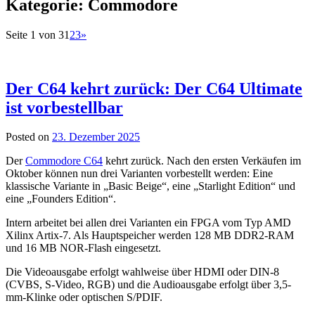
Kategorie:
Commodore
Beitragsnavigation
Seite 1 von 3
1
2
3
»
Der C64 kehrt zurück: Der C64 Ultimate
ist vorbestellbar
Posted on
23. Dezember 2025
Der
Commodore C64
kehrt zurück. Nach den ersten Verkäufen im
Oktober können nun drei Varianten vorbestellt werden: Eine
klassische Variante in „Basic Beige“, eine „Starlight Edition“ und
eine „Founders Edition“.
Intern arbeitet bei allen drei Varianten ein FPGA vom Typ AMD
Xilinx Artix-7. Als Hauptspeicher werden 128 MB DDR2-RAM
und 16 MB NOR-Flash eingesetzt.
Die Videoausgabe erfolgt wahlweise über HDMI oder DIN-8
(CVBS, S-Video, RGB) und die Audioausgabe erfolgt über 3,5-
mm-Klinke oder optischen S/PDIF.