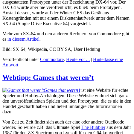
ausgestatteten Prototypen unter der Bezeichnung DX-64 vor. Der
DX-64 wurde aber nie veröffentlicht, es blieb beim Prototypen.
Anstatt dessen, wurde auf der Winter CES das Gerät aus
Kostengründen mit nur einem Diskettenlaufwerk unter dem Namen
SX-64 (Single Drive Executive 64) vorgestellt.
Mehr zum SX-64 und den anderen Rechnern von Commodore gibt
es
in diesem Artikel
.
Bild: SX-64, Wikipedia, CC BY-SA, User Hedning
Veröffentlicht unter
Commodore
,
Heute vor ...
|
Hinterlasse eine
Antwort
Webtipp: Games that weren’t
Games that weren’t
ist eine Website für echte
Spieler und Hobby-Archäologen. Diese Website widmet sich ganz
den unveröffentlichten Spielen und den Prototypen, die es nie in den
Handel geschafft haben und liefert umfangreiche Informationen
dazu.
Von Zeit zu Zeit findet sich auch der eine oder andere Quellcode
wieder. So wurde z.B. das Ultimate Spiel
The Bubbler
aus dem Jahr
1987 für den ZX Spectrum von Lynsoft für den C64 konvertiert.