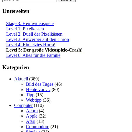
Unterseiten
Stage 3: Heimvideospiele
Level 1: Pixelkästen
Level 2: Duell der Pixelkästen
Level 3: Anwerber auf den Thron
Level 4: Ein letztes Hurra!
Level 5: Der große Videospiele-Crash!
Level 6: Alles für die Familie
Kategorien
Aktuell
(389)
Bild des Tages
(46)
Heute vor …
(80)
Tipp
(15)
Webtipp
(36)
Computer
(110)
Acorn
(4)
Apple
(32)
Atari
(13)
Commodore
(21)
Sinclair
(34)