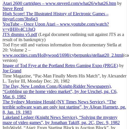
Atari 2600 cartridges – www.steverd.com/what26/what26.htm
by
Steve Reed
High Score! The Illustrated History of Electronic Games –
tinyurl.com/3bs6g3
YouTube – Once Upon Atari – www.youtube.com/watch?
v=ylHHv4C1JnQ
JTS dismiss v5.pdf
(Legal document outlining suit against JTS as a
result of its bankruptcy)
Tod Frye still and various information from documentary Stella at
20: Volume 2 –
www.oocities.com/Hollywood/1698/cyberpunks/stellaat20_2.html
(ca
version)
Image of Tod Frye at the Portland Retro Gaming Expo (PRGE)
by
Joe Grand
Time Magazine, “Pac-Man Finally Meets His Match”, by Alexander
L. Taylor III, Monday Dec. 20, 1982
The Day, New London Conn.(Knight-Ridder Newspapers),
“Gobbling up the home video market”, by Joe Urschel, pg. C6,
Mar. 6, 1982
The Sydney Morning Herald (NY Times News Service), “The
terrible software wars are only just starting”, by Aljean Harmetz, pg.
8, Jan. 19, 1983
Lakeland Ledger (Knight News Service), “Solving the mystery
maze of video games”, by Jonathan Takiff, pg. 2C, Dec. 9, 1982
InfoWorld, “Atari: From Starting Block to Auction Block”, by