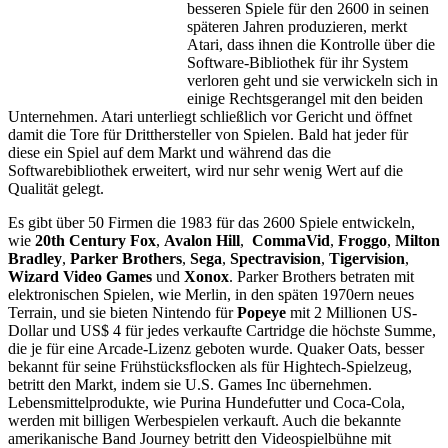
besseren Spiele für den 2600 in seinen
späteren Jahren produzieren, merkt
Atari, dass ihnen die Kontrolle über die
Software-Bibliothek für ihr System
verloren geht und sie verwickeln sich in
einige Rechtsgerangel mit den beiden
Unternehmen. Atari unterliegt schließlich vor Gericht und öffnet
damit die Tore für Dritthersteller von Spielen. Bald hat jeder für
diese ein Spiel auf dem Markt und während das die
Softwarebibliothek erweitert, wird nur sehr wenig Wert auf die
Qualität gelegt.
Es gibt über 50 Firmen die 1983 für das 2600 Spiele entwickeln,
wie
20th Century Fox
,
Avalon Hill
,
CommaVid
,
Froggo
,
Milton
Bradley
,
Parker Brothers
,
Sega
,
Spectravision
,
Tigervision
,
Wizard Video Games
und
Xonox
. Parker Brothers betraten mit
elektronischen Spielen, wie Merlin, in den späten 1970ern neues
Terrain, und sie bieten Nintendo für
Popeye
mit 2 Millionen US-
Dollar und US$ 4 für jedes verkaufte Cartridge die höchste Summe,
die je für eine Arcade-Lizenz geboten wurde. Quaker Oats, besser
bekannt für seine Frühstücksflocken als für Hightech-Spielzeug,
betritt den Markt, indem sie U.S. Games Inc übernehmen.
Lebensmittelprodukte, wie Purina Hundefutter und Coca-Cola,
werden mit billigen Werbespielen verkauft. Auch die bekannte
amerikanische Band Journey betritt den Videospielbühne mit