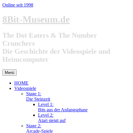
Online seit 1998
Zum
8Bit-Museum.de
Inhalt
springen
The Dot Eaters & The Number
Crunchers
Die Geschichte der Videospiele und
Heimcomputer
Menü
HOME
Videospiele
Stage 1:
Die Steinzeit
Level 1:
Bits aus der Anfangsphase
Level 2:
Atari steigt auf
Stage 2:
Arcade-Spiele