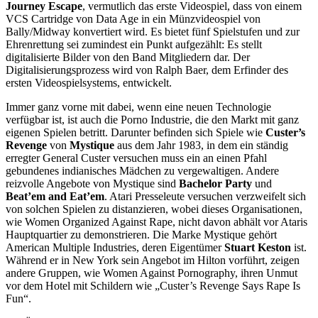
Journey Escape
, vermutlich das erste Videospiel, dass von einem
VCS Cartridge von Data Age in ein Münzvideospiel von
Bally/Midway konvertiert wird. Es bietet fünf Spielstufen und zur
Ehrenrettung sei zumindest ein Punkt aufgezählt: Es stellt
digitalisierte Bilder von den Band Mitgliedern dar. Der
Digitalisierungsprozess wird von Ralph Baer, dem Erfinder des
ersten Videospielsystems, entwickelt.
Immer ganz vorne mit dabei, wenn eine neuen Technologie
verfügbar ist, ist auch die Porno Industrie, die den Markt mit ganz
eigenen Spielen betritt. Darunter befinden sich Spiele wie
Custer’s
Revenge
von
Mystique
aus dem Jahr 1983, in dem ein ständig
erregter General Custer versuchen muss ein an einen Pfahl
gebundenes indianisches Mädchen zu vergewaltigen. Andere
reizvolle Angebote von Mystique sind
Bachelor Party
und
Beat’em and Eat’em
. Atari Presseleute versuchen verzweifelt sich
von solchen Spielen zu distanzieren, wobei dieses Organisationen,
wie Women Organized Against Rape, nicht davon abhält vor Ataris
Hauptquartier zu demonstrieren. Die Marke Mystique gehört
American Multiple Industries, deren Eigentümer
Stuart Keston
ist.
Während er in New York sein Angebot im Hilton vorführt, zeigen
andere Gruppen, wie Women Against Pornography, ihren Unmut
vor dem Hotel mit Schildern wie „Custer’s Revenge Says Rape Is
Fun“.