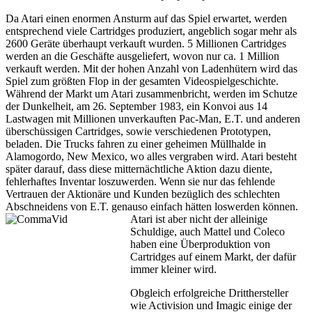
Da Atari einen enormen Ansturm auf das Spiel erwartet, werden
entsprechend viele Cartridges produziert, angeblich sogar mehr als
2600 Geräte überhaupt verkauft wurden. 5 Millionen Cartridges
werden an die Geschäfte ausgeliefert, wovon nur ca. 1 Million
verkauft werden. Mit der hohen Anzahl von Ladenhütern wird das
Spiel zum größten Flop in der gesamten Videospielgeschichte.
Während der Markt um Atari zusammenbricht, werden im Schutze
der Dunkelheit, am 26. September 1983, ein Konvoi aus 14
Lastwagen mit Millionen unverkauften Pac-Man, E.T. und anderen
überschüssigen Cartridges, sowie verschiedenen Prototypen,
beladen. Die Trucks fahren zu einer geheimen Müllhalde in
Alamogordo, New Mexico, wo alles vergraben wird. Atari besteht
später darauf, dass diese mitternächtliche Aktion dazu diente,
fehlerhaftes Inventar loszuwerden. Wenn sie nur das fehlende
Vertrauen der Aktionäre und Kunden bezüglich des schlechten
Abschneidens von E.T. genauso einfach hätten loswerden können.
Atari ist aber nicht der alleinige
Schuldige, auch Mattel und Coleco
haben eine Überproduktion von
Cartridges auf einem Markt, der dafür
immer kleiner wird.
Obgleich erfolgreiche Dritthersteller
wie Activision und Imagic einige der