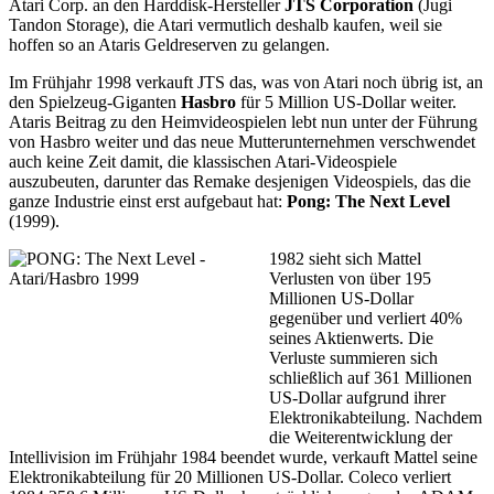
Atari Corp. an den Harddisk-Hersteller
JTS Corporation
(Jugi
Tandon Storage), die Atari vermutlich deshalb kaufen, weil sie
hoffen so an Ataris Geldreserven zu gelangen.
Im Frühjahr 1998 verkauft JTS das, was von Atari noch übrig ist, an
den Spielzeug-Giganten
Hasbro
für 5 Million US-Dollar weiter.
Ataris Beitrag zu den Heimvideospielen lebt nun unter der Führung
von Hasbro weiter und das neue Mutterunternehmen verschwendet
auch keine Zeit damit, die klassischen Atari-Videospiele
auszubeuten, darunter das Remake desjenigen Videospiels, das die
ganze Industrie einst erst aufgebaut hat:
Pong: The Next Level
(1999).
1982 sieht sich Mattel
Verlusten von über 195
Millionen US-Dollar
gegenüber und verliert 40%
seines Aktienwerts. Die
Verluste summieren sich
schließlich auf 361 Millionen
US-Dollar aufgrund ihrer
Elektronikabteilung. Nachdem
die Weiterentwicklung der
Intellivision im Frühjahr 1984 beendet wurde, verkauft Mattel seine
Elektronikabteilung für 20 Millionen US-Dollar. Coleco verliert