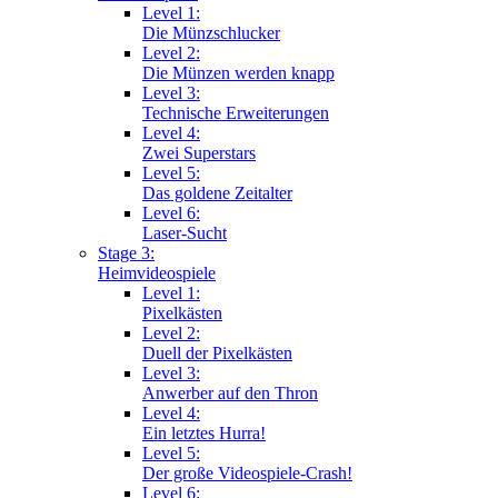
Level 1:
Die Münzschlucker
Level 2:
Die Münzen werden knapp
Level 3:
Technische Erweiterungen
Level 4:
Zwei Superstars
Level 5:
Das goldene Zeitalter
Level 6:
Laser-Sucht
Stage 3:
Heimvideospiele
Level 1:
Pixelkästen
Level 2:
Duell der Pixelkästen
Level 3:
Anwerber auf den Thron
Level 4:
Ein letztes Hurra!
Level 5:
Der große Videospiele-Crash!
Level 6: