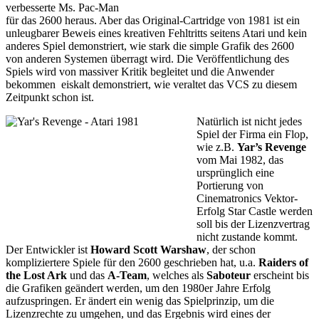
verbesserte Ms. Pac-Man
für das 2600 heraus. Aber das Original-Cartridge von 1981 ist ein
unleugbarer Beweis eines kreativen Fehltritts seitens Atari und kein
anderes Spiel demonstriert, wie stark die simple Grafik des 2600
von anderen Systemen überragt wird. Die Veröffentlichung des
Spiels wird von massiver Kritik begleitet und die Anwender
bekommen eiskalt demonstriert, wie veraltet das VCS zu diesem
Zeitpunkt schon ist.
Natürlich ist nicht jedes
Spiel der Firma ein Flop,
wie z.B.
Yar’s Revenge
vom Mai 1982, das
ursprünglich eine
Portierung von
Cinematronics Vektor-
Erfolg Star Castle werden
soll bis der Lizenzvertrag
nicht zustande kommt.
Der Entwickler ist
Howard Scott Warshaw
, der schon
kompliziertere Spiele für den 2600 geschrieben hat, u.a.
Raiders of
the Lost Ark
und das
A-Team
, welches als
Saboteur
erscheint bis
die Grafiken geändert werden, um den 1980er Jahre Erfolg
aufzuspringen. Er ändert ein wenig das Spielprinzip, um die
Lizenzrechte zu umgehen, und das Ergebnis wird eines der