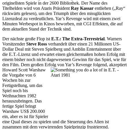
originellsten Spiele in der 2600 Bibliothek. Der Name des
Titelhelden wird von Ataris Präsident
Ray Kassar
entliehen („Ray“
rückwärts gelesen), um den Triumph über den missglückten
Lizenzdeal zu verdeutlichen. Yar’s Revenge wird mit einem zwei
Minuten Werbespot in Kinos beworben, mit CGI Effekten, die auf
dem aktuellen Stand der Technik sind.
Der nächste große Flop ist
E.T.: The Extra-Terrestrial
. Warners
Vorsitzender
Steve Ross
verhandelt über einen 21 Millionen US-
Dollar Deal mit Steven Spielberg und Amblin Entertainment über
die E.T.-Lizenz und erwartet einen gleichermaßen hohen Erfolg mit
einem bisher noch nicht dagewesenen Gewinn für das Spiel, wie für
den Film. Dem großen Erfolg von Yar’s Revenge folgend, akzeptiert
Howard
Scott Warshaw
die Vorgabe von 6
Wochen bis zur
Fertigstellung, um das
Spiel noch bis
Weihnachten 1982
herauszubringen. Das
fertige Spiel bringt
Warshaw US$ 200.000
ein, aber es ist für Spieler
eine Qual dieses zu spielen und die Steuerung des Alien ist
zusammen mit dem verwirrenden Spielprinzip frustrierend.