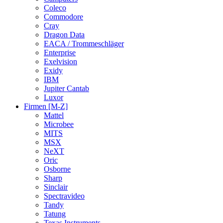
Coleco
Commodore
Cray
Dragon Data
EACA / Trommeschläger
Enterprise
Exelvision
Exidy
IBM
Jupiter Cantab
Luxor
Firmen [M-Z]
Mattel
Microbee
MITS
MSX
NeXT
Oric
Osborne
Sharp
Sinclair
Spectravideo
Tandy
Tatung
Texas Instruments