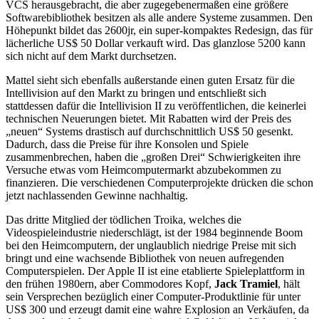
VCS herausgebracht, die aber zugegebenermaßen eine größere
Softwarebibliothek besitzen als alle andere Systeme zusammen. Den
Höhepunkt bildet das 2600jr, ein super-kompaktes Redesign, das für
lächerliche US$ 50 Dollar verkauft wird. Das glanzlose 5200 kann
sich nicht auf dem Markt durchsetzen.
Mattel sieht sich ebenfalls außerstande einen guten Ersatz für die
Intellivision auf den Markt zu bringen und entschließt sich
stattdessen dafür die Intellivision II zu veröffentlichen, die keinerlei
technischen Neuerungen bietet. Mit Rabatten wird der Preis des
„neuen“ Systems drastisch auf durchschnittlich US$ 50 gesenkt.
Dadurch, dass die Preise für ihre Konsolen und Spiele
zusammenbrechen, haben die „großen Drei“ Schwierigkeiten ihre
Versuche etwas vom Heimcomputermarkt abzubekommen zu
finanzieren. Die verschiedenen Computerprojekte drücken die schon
jetzt nachlassenden Gewinne nachhaltig.
Das dritte Mitglied der tödlichen Troika, welches die
Videospieleindustrie niederschlägt, ist der 1984 beginnende Boom
bei den Heimcomputern, der unglaublich niedrige Preise mit sich
bringt und eine wachsende Bibliothek von neuen aufregenden
Computerspielen. Der Apple II ist eine etablierte Spieleplattform in
den frühen 1980ern, aber Commodores Kopf,
Jack Tramiel
, hält
sein Versprechen bezüglich einer Computer-Produktlinie für unter
US$ 300 und erzeugt damit eine wahre Explosion an Verkäufen, da