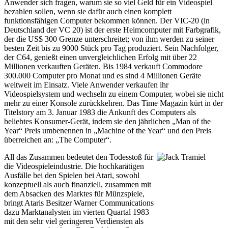
Anwender sich fragen, warum sie so viel Geld für ein Videospiel
bezahlen sollen, wenn sie dafür auch einen komplett
funktionsfähigen Computer bekommen können. Der VIC-20 (in
Deutschland der VC 20) ist der erste Heimcomputer mit Farbgrafik,
der die US$ 300 Grenze unterschreitet; von ihm werden zu seiner
besten Zeit bis zu 9000 Stück pro Tag produziert. Sein Nachfolger,
der C64, genießt einen unvergleichlichen Erfolg mit über 22
Millionen verkauften Geräten. Bis 1984 verkauft Commodore
300.000 Computer pro Monat und es sind 4 Millionen Geräte
weltweit im Einsatz. Viele Anwender verkaufen ihr
Videospielsystem und wechseln zu einem Computer, wobei sie nicht
mehr zu einer Konsole zurückkehren. Das Time Magazin kürt in der
Titelstory am 3. Januar 1983 die Ankunft des Computers als
beliebtes Konsumer-Gerät, indem sie den jährlichen „Man of the
Year“ Preis umbenennen in „Machine of the Year“ und den Preis
überreichen an: „The Computer“.
All das Zusammen bedeutet den Todesstoß für
die Videospieleindustrie. Die hochkarätigen
Ausfälle bei den Spielen bei Atari, sowohl
konzeptuell als auch finanziell, zusammen mit
dem Absacken des Marktes für Münzspiele,
bringt Ataris Besitzer Warner Communications
dazu Marktanalysten im vierten Quartal 1983
mit den sehr viel geringeren Verdiensten als