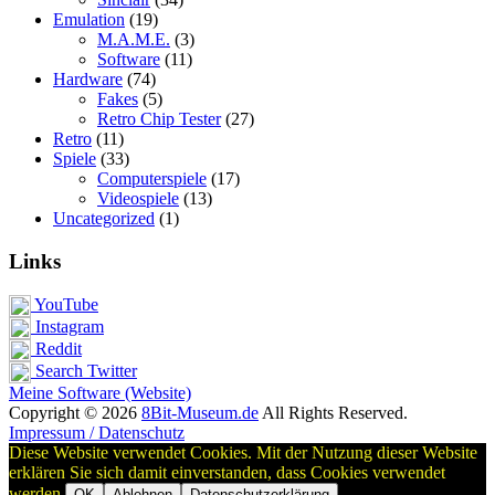
Emulation
(19)
M.A.M.E.
(3)
Software
(11)
Hardware
(74)
Fakes
(5)
Retro Chip Tester
(27)
Retro
(11)
Spiele
(33)
Computerspiele
(17)
Videospiele
(13)
Uncategorized
(1)
Links
YouTube
Instagram
Reddit
Search Twitter
Meine Software (Website)
Copyright © 2026
8Bit-Museum.de
All Rights Reserved.
Impressum / Datenschutz
Diese Website verwendet Cookies. Mit der Nutzung dieser Website
erklären Sie sich damit einverstanden, dass Cookies verwendet
werden.
OK
Ablehnen
Datenschutzerklärung