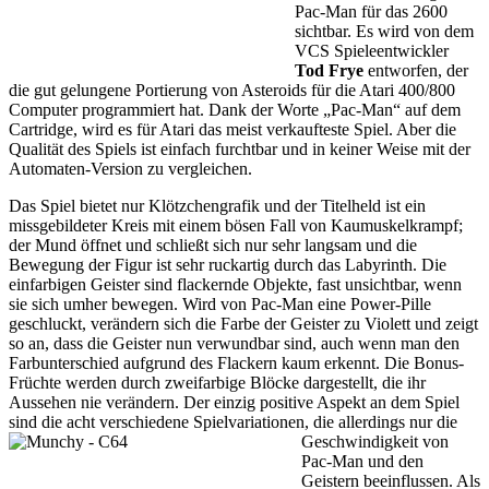
Pac-Man für das 2600
sichtbar. Es wird von dem
VCS Spieleentwickler
Tod Frye
entworfen, der
die gut gelungene Portierung von Asteroids für die Atari 400/800
Computer programmiert hat. Dank der Worte „Pac-Man“ auf dem
Cartridge, wird es für Atari das meist verkaufteste Spiel. Aber die
Qualität des Spiels ist einfach furchtbar und in keiner Weise mit der
Automaten-Version zu vergleichen.
Das Spiel bietet nur Klötzchengrafik und der Titelheld ist ein
missgebildeter Kreis mit einem bösen Fall von Kaumuskelkrampf;
der Mund öffnet und schließt sich nur sehr langsam und die
Bewegung der Figur ist sehr ruckartig durch das Labyrinth. Die
einfarbigen Geister sind flackernde Objekte, fast unsichtbar, wenn
sie sich umher bewegen. Wird von Pac-Man eine Power-Pille
geschluckt, verändern sich die Farbe der Geister zu Violett und zeigt
so an, dass die Geister nun verwundbar sind, auch wenn man den
Farbunterschied aufgrund des Flackern kaum erkennt. Die Bonus-
Früchte werden durch zweifarbige Blöcke dargestellt, die ihr
Aussehen nie verändern. Der einzig positive Aspekt an dem Spiel
sind die acht verschiedene Spielvariationen,
die allerdings nur die
Geschwindigkeit von
Pac-Man und den
Geistern beeinflussen. Als