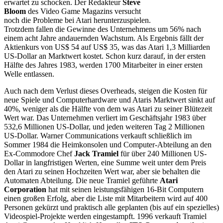
erwartet zu schocken. Der Redakteur
Steve
Bloom
des Video Game Magazins versucht
noch die Probleme bei Atari herunterzuspielen.
Trotzdem fallen die Gewinne des Unternehmens um 56% nach
einem acht Jahre andauernden Wachstum. Als Ergebnis fällt der
Aktienkurs von US$ 54 auf US$ 35, was das Atari 1,3 Milliarden
US-Dollar an Marktwert kostet. Schon kurz darauf, in der ersten
Hälfte des Jahres 1983, werden 1700 Mitarbeiter in einer ersten
Welle entlassen.
Auch nach dem Verlust dieses Overheads, steigen die Kosten für
neue Spiele und Computerhardware und Ataris Marktwert sinkt auf
40%, weniger als die Hälfte von dem was Atari zu seiner Blütezeit
Wert war. Das Unternehmen verliert im Geschäftsjahr 1983 über
532,6 Millionen US-Dollar, und jeden weiteren Tag 2 Millionen
US-Dollar. Warner Communications verkauft schließlich im
Sommer 1984 die Heimkonsolen und Computer-Abteilung an den
Ex-Commodore Chef
Jack Tramiel
für über 240 Millionen US-
Dollar in langfristigen Werten, eine Summe weit unter dem Preis
den Atari zu seinen Hochzeiten Wert war, aber sie behalten die
Automaten Abteilung. Die neue Tramiel geführte
Atari
Corporation
hat mit seinen leistungsfähigen 16-Bit Computern
einen großen Erfolg, aber die Liste mit Mitarbeitern wird auf 400
Personen gekürzt und praktisch alle geplanten (bis auf ein spezielles)
Videospiel-Projekte werden eingestampft. 1996 verkauft Tramiel