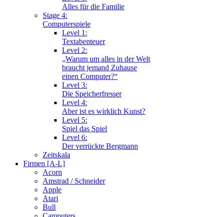
Alles für die Familie
Stage 4:
Computerspiele
Level 1:
Textabenteuer
Level 2:
„Warum um alles in der Welt
braucht jemand Zuhause
einen Computer?“
Level 3:
Die Speicherfresser
Level 4:
Aber ist es wirklich Kunst?
Level 5:
Spiel das Spiel
Level 6:
Der verrückte Bergmann
Zeitskala
Firmen [A-L]
Acorn
Amstrad / Schneider
Apple
Atari
Bull
Camputers