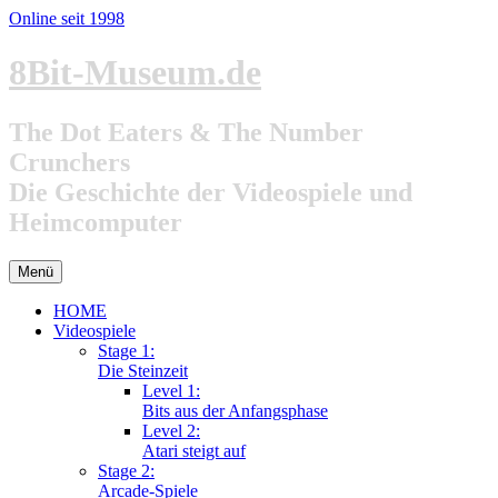
Online seit 1998
Zum
8Bit-Museum.de
Inhalt
springen
The Dot Eaters & The Number
Crunchers
Die Geschichte der Videospiele und
Heimcomputer
Menü
HOME
Videospiele
Stage 1:
Die Steinzeit
Level 1:
Bits aus der Anfangsphase
Level 2:
Atari steigt auf
Stage 2:
Arcade-Spiele