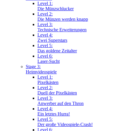
Level 1:
Die Münzschlucker
Level 2:
Die Münzen werden knapp
Level 3:
Technische Erweiterungen
Level 4:
Zwei Superstars
Level 5:
Das goldene Zeitalter
Level 6:
Laser-Sucht
Stage 3:
Heimvideospiele
Level 1:
Pixelkästen
Level 2:
Duell der Pixelkästen
Level 3:
Anwerber auf den Thron
Level 4:
Ein letztes Hurra!
Level 5:
Der große Videospiele-Crash!
Level 6: