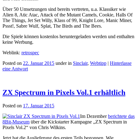
Über 50 Umsetzungen sind bereits vertreten, u.a. Klassiker wie
Alien 8, Atic Atac, Attack of the Mutant Camels, Cookie, Halls Of
The Things, Jet Set Willy, Klass of 99, Knight Lore, Manic Miner,
Pssst!, Sabre Wulf, Splat, The Birds and The Bees.
Die Spiele können kostenlos heruntergeladen werden und enthalten
keine Werbung.
Weblink:
retrospec
Posted on
22. Januar 2015
under in
Sinclair
,
Webtipp
|
Hinterlasse
eine Antwort
ZX Spectrum in Pixels Vol.1 erhältlich
Posted on
17. Januar 2015
Im Dezember
berichtete das
8Bit-Museum
über die Kickstarter Kampagne „ZX Spectrum in
Pixels Vol.2“ von Chris Wilkins.
Jetzt hat die Auslieferung des ersten Teils begonnen. Wie