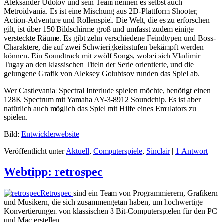
Aleksander Udotov und sein Team nennen es selbst auch
Metroidvania. Es ist eine Mischung aus 2D-Plattform Shooter,
Action-Adventure und Rollenspiel. Die Welt, die es zu erforschen
gilt, ist über 150 Bildschirme groß und umfasst zudem einige
versteckte Räume. Es gibt zehn verschiedene Feindtypen und Boss-
Charaktere, die auf zwei Schwierigkeitsstufen bekämpft werden
können. Ein Soundtrack mit zwölf Songs, wobei sich Vladimir
Tugay an den klassischen Titeln der Serie orientierte, und die
gelungene Grafik von Aleksey Golubtsov runden das Spiel ab.
Wer Castlevania: Spectral Interlude spielen möchte, benötigt einen
128K Spectrum mit Yamaha AY-3-8912 Soundchip. Es ist aber
natürlich auch möglich das Spiel mit Hilfe eines Emulators zu
spielen.
Bild:
Entwicklerwebsite
Veröffentlicht unter
Aktuell
,
Computerspiele
,
Sinclair
|
1 Antwort
Webtipp: retrospec
Retrospec
sind ein Team von Programmierern, Grafikern
und Musikern, die sich zusammengetan haben, um hochwertige
Konvertierungen von klassischen 8 Bit-Computerspielen für den PC
und Mac erstellen.