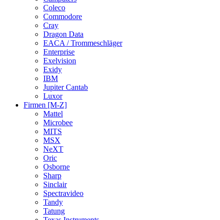
Coleco
Commodore
Cray
Dragon Data
EACA / Trommeschläger
Enterprise
Exelvision
Exidy
IBM
Jupiter Cantab
Luxor
Firmen [M-Z]
Mattel
Microbee
MITS
MSX
NeXT
Oric
Osborne
Sharp
Sinclair
Spectravideo
Tandy
Tatung
Texas Instruments