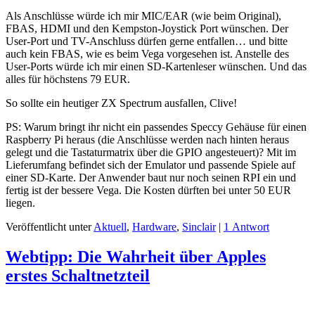
Als Anschlüsse würde ich mir MIC/EAR (wie beim Original),
FBAS, HDMI und den Kempston-Joystick Port wünschen. Der
User-Port und TV-Anschluss dürfen gerne entfallen… und bitte
auch kein FBAS, wie es beim Vega vorgesehen ist. Anstelle des
User-Ports würde ich mir einen SD-Kartenleser wünschen. Und das
alles für höchstens 79 EUR.
So sollte ein heutiger ZX Spectrum ausfallen, Clive!
PS: Warum bringt ihr nicht ein passendes Speccy Gehäuse für einen
Raspberry Pi heraus (die Anschlüsse werden nach hinten heraus
gelegt und die Tastaturmatrix über die GPIO angesteuert)? Mit im
Lieferumfang befindet sich der Emulator und passende Spiele auf
einer SD-Karte. Der Anwender baut nur noch seinen RPI ein und
fertig ist der bessere Vega. Die Kosten dürften bei unter 50 EUR
liegen.
Veröffentlicht unter
Aktuell
,
Hardware
,
Sinclair
|
1 Antwort
Webtipp: Die Wahrheit über Apples
erstes Schaltnetzteil