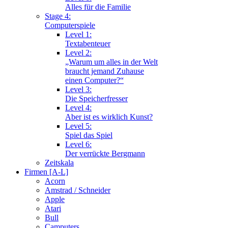
Alles für die Familie
Stage 4:
Computerspiele
Level 1:
Textabenteuer
Level 2:
„Warum um alles in der Welt
braucht jemand Zuhause
einen Computer?“
Level 3:
Die Speicherfresser
Level 4:
Aber ist es wirklich Kunst?
Level 5:
Spiel das Spiel
Level 6:
Der verrückte Bergmann
Zeitskala
Firmen [A-L]
Acorn
Amstrad / Schneider
Apple
Atari
Bull
Camputers