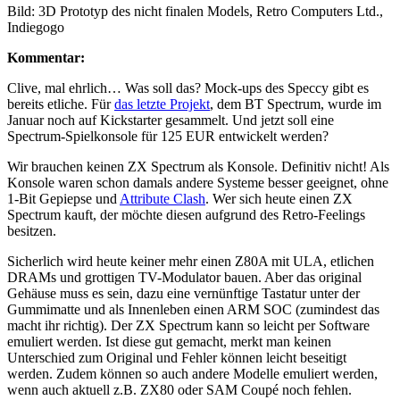
Bild: 3D Prototyp des nicht finalen Models, Retro Computers Ltd.,
Indiegogo
Kommentar:
Clive, mal ehrlich… Was soll das? Mock-ups des Speccy gibt es
bereits etliche. Für
das letzte Projekt
, dem BT Spectrum, wurde im
Januar noch auf Kickstarter gesammelt. Und jetzt soll eine
Spectrum-Spielkonsole für 125 EUR entwickelt werden?
Wir brauchen keinen ZX Spectrum als Konsole. Definitiv nicht! Als
Konsole waren schon damals andere Systeme besser geeignet, ohne
1-Bit Gepiepse und
Attribute Clash
. Wer sich heute einen ZX
Spectrum kauft, der möchte diesen aufgrund des Retro-Feelings
besitzen.
Sicherlich wird heute keiner mehr einen Z80A mit ULA, etlichen
DRAMs und grottigen TV-Modulator bauen. Aber das original
Gehäuse muss es sein, dazu eine vernünftige Tastatur unter der
Gummimatte und als Innenleben einen ARM SOC (zumindest das
macht ihr richtig). Der ZX Spectrum kann so leicht per Software
emuliert werden. Ist diese gut gemacht, merkt man keinen
Unterschied zum Original und Fehler können leicht beseitigt
werden. Zudem können so auch andere Modelle emuliert werden,
wenn auch aktuell z.B. ZX80 oder SAM Coupé noch fehlen.