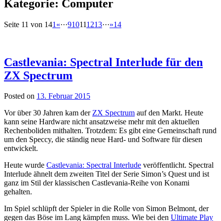
Kategorie:
Computer
Beitragsnavigation
Seite 11 von 14
1
«
···
9
10
11
12
13
···
»
14
Castlevania: Spectral Interlude für den
ZX Spectrum
Posted on
13. Februar 2015
Vor über 30 Jahren kam der
ZX Spectrum
auf den Markt. Heute
kann seine Hardware nicht ansatzweise mehr mit den aktuellen
Rechenboliden mithalten. Trotzdem: Es gibt eine Gemeinschaft rund
um den Speccy, die ständig neue Hard- und Software für diesen
entwickelt.
Heute wurde
Castlevania: Spectral Interlude
veröffentlicht. Spectral
Interlude ähnelt dem zweiten Titel der Serie Simon’s Quest und ist
ganz im Stil der klassischen Castlevania-Reihe von Konami
gehalten.
Im Spiel schlüpft der Spieler in die Rolle von Simon Belmont, der
gegen das Böse im Lang kämpfen muss. Wie bei den
Ultimate Play