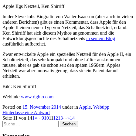
Apple IIgs Netzteil, Ken Shirriff
In der Steve Jobs Biografie von Walter Isaacson (aber auch in vielen
anderen Berichten) gibt es einen Kommentar, dass Apple für den
Apple II einen neuen Typ von Netzteil, das Schaltnetzteil, erfand.
Ken Shirriff hat sich diesem Mythos angenommen und die
Entwicklungsgeschichte des Schaltnetzteils
in seinem Blog
ausführlich aufbereitet.
Zwar entwickelte Apple ein spezielles Netzteil für den Apple II, ein
Schaltnetzteil, das sehr kompakt und ohne Lüfter auskommen
musste, aber es gab sie schon seit den späten 1960ern. Apples
Netzteil war aber innovativ genug, dass sie ein Patent darauf
erhielten.
Bild: Ken Shirriff
Weblink:
www.righto.com
Posted on
15. November 2014
under in
Apple
,
Webtipp
|
Hinterlasse eine Antwort
Beitragsnavigation
Seite 11 von 14
1
«
···
9
10
11
12
13
···
»
14
Suchen