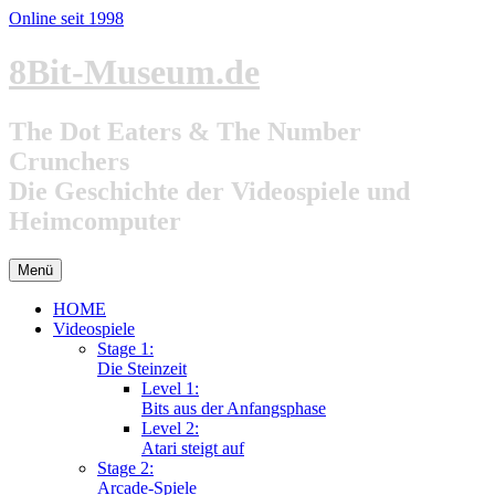
Online seit 1998
Zum
8Bit-Museum.de
Inhalt
springen
The Dot Eaters & The Number
Crunchers
Die Geschichte der Videospiele und
Heimcomputer
Menü
HOME
Videospiele
Stage 1:
Die Steinzeit
Level 1:
Bits aus der Anfangsphase
Level 2:
Atari steigt auf
Stage 2:
Arcade-Spiele