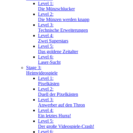
Level 1:
Die Münzschlucker
Level 2:
Die Münzen werden knapp
Level 3:
Technische Erweiterungen
Level 4:
Zwei Superstars
Level 5:
Das goldene Zeitalter
Level 6:
Laser-Sucht
Stage 3:
Heimvideospiele
Level 1:
Pixelkästen
Level 2:
Duell der Pixelkästen
Level 3:
Anwerber auf den Thron
Level 4:
Ein letztes Hurra!
Level 5:
Der große Videospiele-Crash!
Level 6: