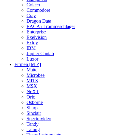
Coleco
Commodore
Cray
Dragon Data
EACA / Trommeschläger
Enterprise
Exelvision
Exidy
IBM
Jupiter Cantab
Luxor
Firmen [M-Z]
Mattel
Microbee
MITS
MSX
NeXT
Oric
Osborne
Sharp
Sinclair
Spectravideo
Tandy
Tatung
Texas Instruments