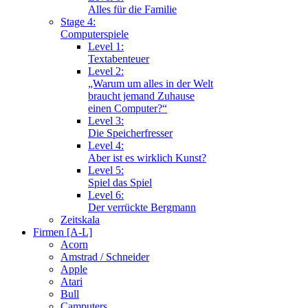
Alles für die Familie
Stage 4:
Computerspiele
Level 1:
Textabenteuer
Level 2:
„Warum um alles in der Welt
braucht jemand Zuhause
einen Computer?“
Level 3:
Die Speicherfresser
Level 4:
Aber ist es wirklich Kunst?
Level 5:
Spiel das Spiel
Level 6:
Der verrückte Bergmann
Zeitskala
Firmen [A-L]
Acorn
Amstrad / Schneider
Apple
Atari
Bull
Camputers