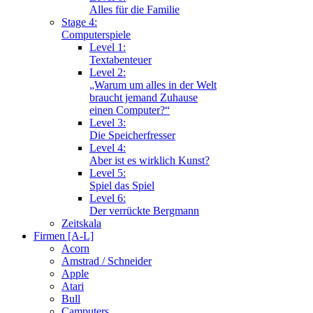
Alles für die Familie
Stage 4:
Computerspiele
Level 1:
Textabenteuer
Level 2:
„Warum um alles in der Welt
braucht jemand Zuhause
einen Computer?“
Level 3:
Die Speicherfresser
Level 4:
Aber ist es wirklich Kunst?
Level 5:
Spiel das Spiel
Level 6:
Der verrückte Bergmann
Zeitskala
Firmen [A-L]
Acorn
Amstrad / Schneider
Apple
Atari
Bull
Camputers