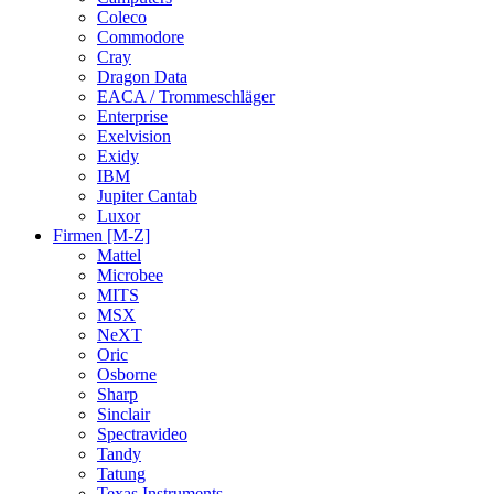
Coleco
Commodore
Cray
Dragon Data
EACA / Trommeschläger
Enterprise
Exelvision
Exidy
IBM
Jupiter Cantab
Luxor
Firmen [M-Z]
Mattel
Microbee
MITS
MSX
NeXT
Oric
Osborne
Sharp
Sinclair
Spectravideo
Tandy
Tatung
Texas Instruments