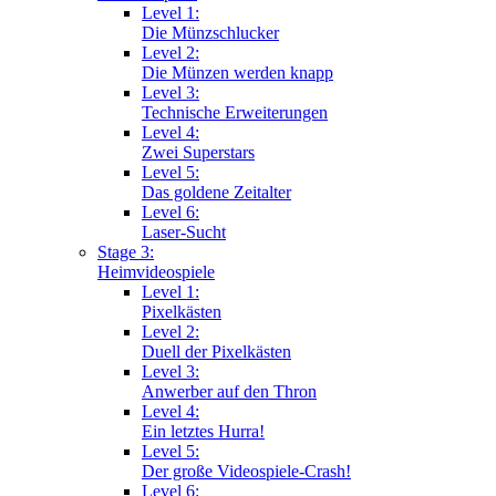
Level 1:
Die Münzschlucker
Level 2:
Die Münzen werden knapp
Level 3:
Technische Erweiterungen
Level 4:
Zwei Superstars
Level 5:
Das goldene Zeitalter
Level 6:
Laser-Sucht
Stage 3:
Heimvideospiele
Level 1:
Pixelkästen
Level 2:
Duell der Pixelkästen
Level 3:
Anwerber auf den Thron
Level 4:
Ein letztes Hurra!
Level 5:
Der große Videospiele-Crash!
Level 6: