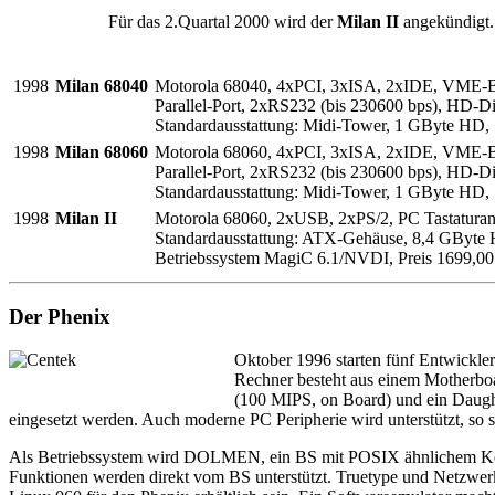
Für das 2.Quartal 2000 wird der
Milan II
angekündigt. 
1998
Milan 68040
Motorola 68040, 4xPCI, 3xISA, 2xIDE, VME-
Parallel-Port, 2xRS232 (bis 230600 bps), HD-Di
Standardausstattung: Midi-Tower, 1 GByte HD
1998
Milan 68060
Motorola 68060, 4xPCI, 3xISA, 2xIDE, VME-
Parallel-Port, 2xRS232 (bis 230600 bps), HD-Di
Standardausstattung: Midi-Tower, 1 GByte HD
1998
Milan II
Motorola 68060, 2xUSB, 2xPS/2, PC Tastaturans
Standardausstattung: ATX-Gehäuse, 8,4 GByt
Betriebssystem MagiC 6.1/NVDI, Preis 1699,
Der Phenix
Oktober 1996 starten fünf Entwickle
Rechner besteht aus einem Motherboa
(100 MIPS, on Board) und ein Daught
eingesetzt werden. Auch moderne PC Peripherie wird unterstützt, so
Als Betriebssystem wird DOLMEN, ein BS mit POSIX ähnlichem Kerne
Funktionen werden direkt vom BS unterstützt. Truetype und Netzwerk