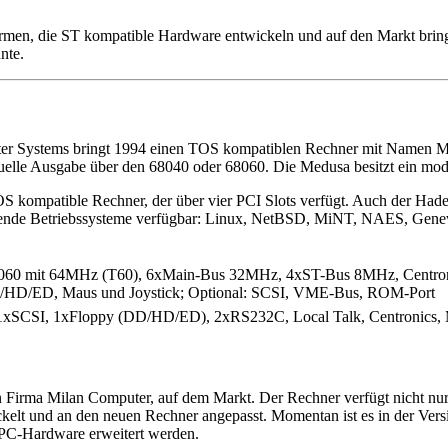
e Firmen, die ST kompatible Hardware entwickeln und auf den Markt br
nte.
r Systems bringt 1994 einen TOS kompatiblen Rechner mit Namen Med
tuelle Ausgabe über den 68040 oder 68060. Die Medusa besitzt ein modi
OS kompatible Rechner, der über vier PCI Slots verfügt. Auch der Had
lgende Betriebssysteme verfügbar: Linux, NetBSD, MiNT, NAES, Genev
8060 mit 64MHz (T60), 6xMain-Bus 32MHz, 4xST-Bus 8MHz, Centron
/HD/ED, Maus und Joystick; Optional: SCSI, VME-Bus, ROM-Port
xSCSI, 1xFloppy (DD/HD/ED), 2xRS232C, Local Talk, Centronics, M
en Firma Milan Computer, auf dem Markt. Der Rechner verfügt nicht nu
elt und an den neuen Rechner angepasst. Momentan ist es in der Versi
r PC-Hardware erweitert werden.