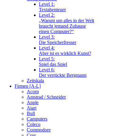
Level 1:
Textabenteuer
Level 2:
„Warum um alles in der Welt
braucht jemand Zuhause
einen Computer?“
Level 3:
Die Speicherfresser
Level 4:
Aber ist es wirklich Kunst?
Level 5:
Spiel das Spiel
Level 6:
Der verrückte Bergmann
Zeitskala
Firmen [A-L]
Acorn
Amstrad / Schneider
Apple
Atari
Bull
Camputers
Coleco
Commodore
Cray