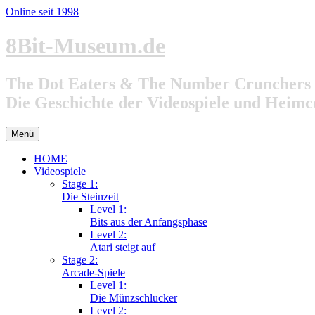
Online seit 1998
Zum
8Bit-Museum.de
Inhalt
springen
The Dot Eaters & The Number Crunchers
Die Geschichte der Videospiele und Heim
Menü
HOME
Videospiele
Stage 1:
Die Steinzeit
Level 1:
Bits aus der Anfangsphase
Level 2:
Atari steigt auf
Stage 2:
Arcade-Spiele
Level 1:
Die Münzschlucker
Level 2: