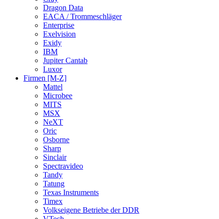
Dragon Data
EACA / Trommeschläger
Enterprise
Exelvision
Exidy
IBM
Jupiter Cantab
Luxor
Firmen [M-Z]
Mattel
Microbee
MITS
MSX
NeXT
Oric
Osborne
Sharp
Sinclair
Spectravideo
Tandy
Tatung
Texas Instruments
Timex
Volkseigene Betriebe der DDR
VTech