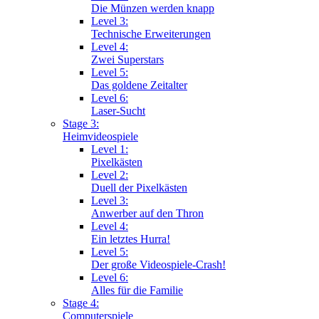
Die Münzen werden knapp
Level 3:
Technische Erweiterungen
Level 4:
Zwei Superstars
Level 5:
Das goldene Zeitalter
Level 6:
Laser-Sucht
Stage 3:
Heimvideospiele
Level 1:
Pixelkästen
Level 2:
Duell der Pixelkästen
Level 3:
Anwerber auf den Thron
Level 4:
Ein letztes Hurra!
Level 5:
Der große Videospiele-Crash!
Level 6:
Alles für die Familie
Stage 4:
Computerspiele