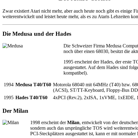
Zwar existiert Atari nicht mehr, aber auch heute noch gibt es einig
weiterentwickelt und leistet heute mehr, als es zu Ataris Lebzeiten kon
Die Medusa und der Hades
Die Schweizer Firma Medusa Compute
noch über einen 68030, besitzt die ak
1995 erscheint der Hades, der erste T
ausgestattet. Auf dem Hades sind fo
kompatibel).
1994
Medusa T40/T60
Motorola 68040 mit 64MHz (T40) bzw. 6
(ACSI), ST/TT-Keyboard, Floppy-Bus DD
1995
Hades T40/T60
4xPCI (Rev.2), 2xISA, 1xVME, 1xEIDE, 1
Der Milan
1998 erscheint der
Milan
, entwickelt von der deutsch
sondern auch das ursprüngliche TOS wird weiterentwick
PCI-Steckplätzen ausgestattet ist, kann er mit normale