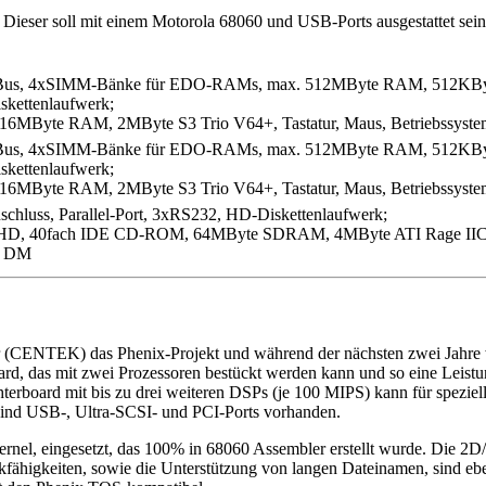
Dieser soll mit einem Motorola 68060 und USB-Ports ausgestattet sein
Bus, 4xSIMM-Bänke für EDO-RAMs, max. 512MByte RAM, 512KByte F
skettenlaufwerk;
, 16MByte RAM, 2MByte S3 Trio V64+, Tastatur, Maus, Betriebssyst
Bus, 4xSIMM-Bänke für EDO-RAMs, max. 512MByte RAM, 512KByte F
skettenlaufwerk;
, 16MByte RAM, 2MByte S3 Trio V64+, Tastatur, Maus, Betriebssyst
chluss, Parallel-Port, 3xRS232, HD-Diskettenlaufwerk;
e HD, 40fach IDE CD-ROM, 64MByte SDRAM, 4MByte ATI Rage IIC, T
00 DM
r (CENTEK) das Phenix-Projekt und während der nächsten zwei Jahre w
rd, das mit zwei Prozessoren bestückt werden kann und so eine Leist
erboard mit bis zu drei weiteren DSPs (je 100 MIPS) kann für speziel
 sind USB-, Ultra-SCSI- und PCI-Ports vorhanden.
l, eingesetzt, das 100% in 68060 Assembler erstellt wurde. Die 2D
fähigkeiten, sowie die Unterstützung von langen Dateinamen, sind eb