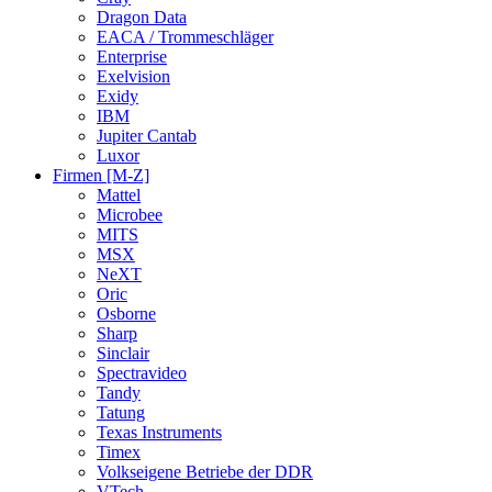
Dragon Data
EACA / Trommeschläger
Enterprise
Exelvision
Exidy
IBM
Jupiter Cantab
Luxor
Firmen [M-Z]
Mattel
Microbee
MITS
MSX
NeXT
Oric
Osborne
Sharp
Sinclair
Spectravideo
Tandy
Tatung
Texas Instruments
Timex
Volkseigene Betriebe der DDR
VTech