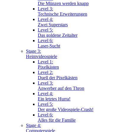
Die Münzen werden knapp
Level 3:
Technische Erweiterungen
Level 4:
Zwei Superstars
Level 5:
Das goldene Zeitalter
Level 6:
Laser-Sucht
Stage 3:
Heimvideospiele
Level 1:
Pixelkästen
Level 2:
Duell der Pixelkästen
Level 3:
Anwerber auf den Thron
Level 4:
Ein letztes Hurra!
Level 5:
Der große Videospiele-Crash!
Level 6:
Alles für die Familie
Stage 4:
Computerspiele