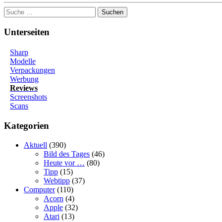
Suchen
Unterseiten
Sharp
Modelle
Verpackungen
Werbung
Reviews
Screenshots
Scans
Kategorien
Aktuell
(390)
Bild des Tages
(46)
Heute vor …
(80)
Tipp
(15)
Webtipp
(37)
Computer
(110)
Acorn
(4)
Apple
(32)
Atari
(13)