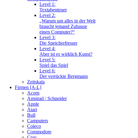
Level 1:
Textabenteuer
Level 2:
„Warum um alles in der Welt
braucht jemand Zuhause
einen Computer?“
Level 3:
Die Speicherfresser
Level 4:
Aber ist es wirklich Kunst?
Level 5:
Spiel das Spiel
Level 6:
Der verrückte Bergmann
Zeitskala
Firmen [A-L]
Acorn
Amstrad / Schneider
Apple
Atari
Bull
Camputers
Coleco
Commodore
Cray