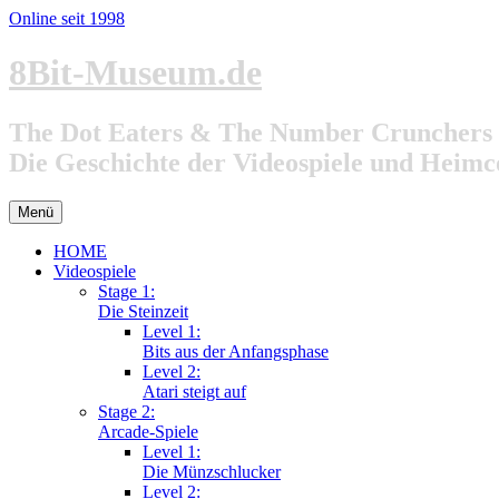
Online seit 1998
Zum
8Bit-Museum.de
Inhalt
springen
The Dot Eaters & The Number Crunchers
Die Geschichte der Videospiele und Heim
Menü
HOME
Videospiele
Stage 1:
Die Steinzeit
Level 1:
Bits aus der Anfangsphase
Level 2:
Atari steigt auf
Stage 2:
Arcade-Spiele
Level 1:
Die Münzschlucker
Level 2: