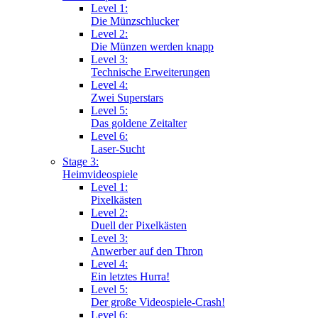
Level 1:
Die Münzschlucker
Level 2:
Die Münzen werden knapp
Level 3:
Technische Erweiterungen
Level 4:
Zwei Superstars
Level 5:
Das goldene Zeitalter
Level 6:
Laser-Sucht
Stage 3:
Heimvideospiele
Level 1:
Pixelkästen
Level 2:
Duell der Pixelkästen
Level 3:
Anwerber auf den Thron
Level 4:
Ein letztes Hurra!
Level 5:
Der große Videospiele-Crash!
Level 6: