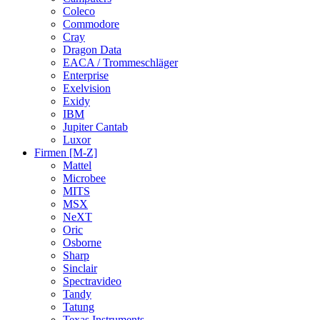
Coleco
Commodore
Cray
Dragon Data
EACA / Trommeschläger
Enterprise
Exelvision
Exidy
IBM
Jupiter Cantab
Luxor
Firmen [M-Z]
Mattel
Microbee
MITS
MSX
NeXT
Oric
Osborne
Sharp
Sinclair
Spectravideo
Tandy
Tatung
Texas Instruments