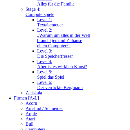
Alles für die Familie
Stage 4:
Computerspiele
Level 1:
Textabenteuer
Level 2:
„Warum um alles in der Welt
braucht jemand Zuhause
einen Computer?“
Level 3:
Die Speicherfresser
Level 4:
Aber ist es wirklich Kunst?
Level 5:
Spiel das Spiel
Level 6:
Der verrückte Bergmann
Zeitskala
Firmen [A-L]
Acorn
Amstrad / Schneider
Apple
Atari
Bull
Camputers