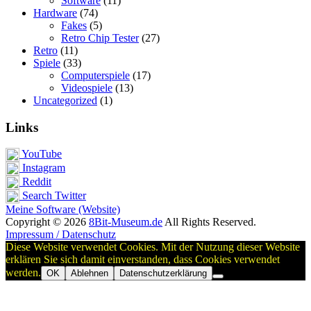
Software
(11)
Hardware
(74)
Fakes
(5)
Retro Chip Tester
(27)
Retro
(11)
Spiele
(33)
Computerspiele
(17)
Videospiele
(13)
Uncategorized
(1)
Links
YouTube
Instagram
Reddit
Search Twitter
Meine Software (Website)
Copyright © 2026
8Bit-Museum.de
All Rights Reserved.
Impressum / Datenschutz
Diese Website verwendet Cookies. Mit der Nutzung dieser Website
erklären Sie sich damit einverstanden, dass Cookies verwendet
werden.
OK
Ablehnen
Datenschutzerklärung