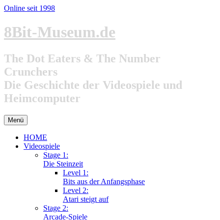
Online seit 1998
Zum
8Bit-Museum.de
Inhalt
springen
The Dot Eaters & The Number
Crunchers
Die Geschichte der Videospiele und
Heimcomputer
Menü
HOME
Videospiele
Stage 1:
Die Steinzeit
Level 1:
Bits aus der Anfangsphase
Level 2:
Atari steigt auf
Stage 2:
Arcade-Spiele