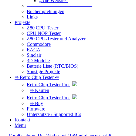
„Alte Website“
—————————————–
Buchempfehlungen
Links
Projekte
Z80 CPU Tester
CPU NOP-Tester
Z80 CPU-Tester und Analyzer
Commodore
EACA
Sinclair
3D Modelle
Batterie Liste (RTC/BIOS)
Sonstige Projekte
⇛ Retro Chip Tester ⇚
Retro Chip Tester Pro
⇛ Kaufen
Retro Chip Tester Pro
⇛ Buy
Firmware
Unterstützte / Supported ICs
Kontakt
Menü
Beitragsnavigation
←
Vor 40 Jahren: Der Werbespot 1984 wird ausgestrahlt