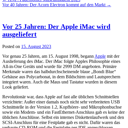
Vor 40 Jahren: Der Acorn Electron kommt auf den Markt
→
Vor 25 Jahren: Der Apple iMac wird
ausgeliefert
Posted on
15. August 2023
Vor genau 25 Jahren, am 15. August 1998, begann
Apple
mit der
Auslieferung des iMac. Der iMac folgte Apples Philosophie eines
All-in-One Geräts und wurde für 2999 DM angeboten. Primäre
Merkmale waren das halbdurchscheinende blaue „Bondi Blue“
Gehäuse aus Polycarbonat, in dem Bildschirm und Lautsprechern
integriert waren. Auch die Maus und Tastatur wurden in diesem
Look geliefert.
Revolutionär war, dass Apple auf fast alle üblichen Schnittstellen
verzichtete: Außer einer damals noch nicht sehr verbreiteten USB
Schnittstelle in der Version 1.2, Kopfhörer- und Mikrophonbuchse
sowie ein Modem- und ein FastEthernet-Anschluss gab es keine der
üblichen Anschlüsse. Selbst ein internes Diskettenlaufwerk und den
SCSI-Anschluss für eine Festplatte gab es nicht. Dafür waren das
verbaute CD-ROM und die Festplatte per IDE angeschlossen.