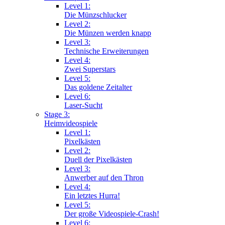
Level 1:
Die Münzschlucker
Level 2:
Die Münzen werden knapp
Level 3:
Technische Erweiterungen
Level 4:
Zwei Superstars
Level 5:
Das goldene Zeitalter
Level 6:
Laser-Sucht
Stage 3:
Heimvideospiele
Level 1:
Pixelkästen
Level 2:
Duell der Pixelkästen
Level 3:
Anwerber auf den Thron
Level 4:
Ein letztes Hurra!
Level 5:
Der große Videospiele-Crash!
Level 6: