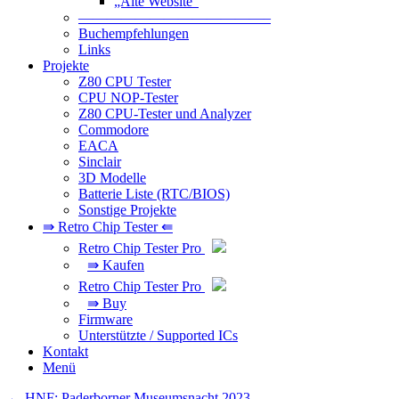
„Alte Website“
—————————————–
Buchempfehlungen
Links
Projekte
Z80 CPU Tester
CPU NOP-Tester
Z80 CPU-Tester und Analyzer
Commodore
EACA
Sinclair
3D Modelle
Batterie Liste (RTC/BIOS)
Sonstige Projekte
⇛ Retro Chip Tester ⇚
Retro Chip Tester Pro
⇛ Kaufen
Retro Chip Tester Pro
⇛ Buy
Firmware
Unterstützte / Supported ICs
Kontakt
Menü
Beitragsnavigation
←
HNF: Paderborner Museumsnacht 2023