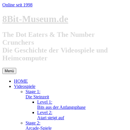
Online seit 1998
Zum
8Bit-Museum.de
Inhalt
springen
The Dot Eaters & The Number
Crunchers
Die Geschichte der Videospiele und
Heimcomputer
Menü
HOME
Videospiele
Stage 1:
Die Steinzeit
Level 1:
Bits aus der Anfangsphase
Level 2:
Atari steigt auf
Stage 2:
Arcade-Spiele