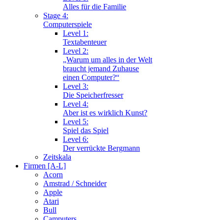
Alles für die Familie
Stage 4:
Computerspiele
Level 1:
Textabenteuer
Level 2:
„Warum um alles in der Welt
braucht jemand Zuhause
einen Computer?“
Level 3:
Die Speicherfresser
Level 4:
Aber ist es wirklich Kunst?
Level 5:
Spiel das Spiel
Level 6:
Der verrückte Bergmann
Zeitskala
Firmen [A-L]
Acorn
Amstrad / Schneider
Apple
Atari
Bull
Camputers