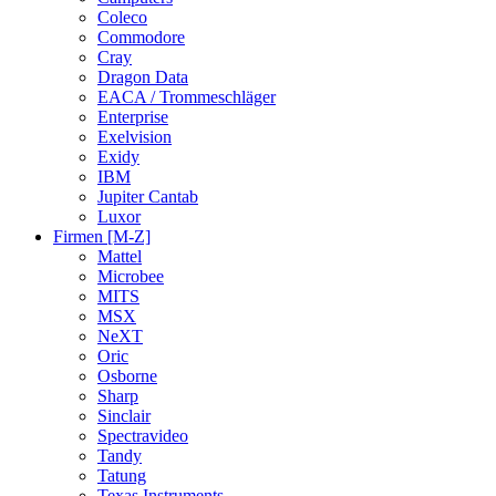
Coleco
Commodore
Cray
Dragon Data
EACA / Trommeschläger
Enterprise
Exelvision
Exidy
IBM
Jupiter Cantab
Luxor
Firmen [M-Z]
Mattel
Microbee
MITS
MSX
NeXT
Oric
Osborne
Sharp
Sinclair
Spectravideo
Tandy
Tatung
Texas Instruments