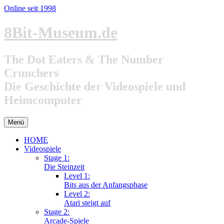
Online seit 1998
Zum
8Bit-Museum.de
Inhalt
springen
The Dot Eaters & The Number
Crunchers
Die Geschichte der Videospiele und
Heimcomputer
Menü
HOME
Videospiele
Stage 1:
Die Steinzeit
Level 1:
Bits aus der Anfangsphase
Level 2:
Atari steigt auf
Stage 2:
Arcade-Spiele