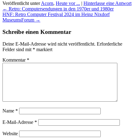
Veröffentlicht unter
Acorn
,
Heute vor ...
|
Hinterlasse eine Antwort
Beitragsnavigation
←
Retro: Computersendungen in den 1970er und 1980er
HNF: Retro Computer Festival 2024 im Heinz Nixdorf
MuseumsForum
→
Schreibe einen Kommentar
Deine E-Mail-Adresse wird nicht veröffentlicht.
Erforderliche
Felder sind mit
*
markiert
Kommentar
*
Name
*
E-Mail-Adresse
*
Website