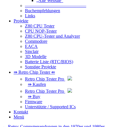
„Alte Website“
—————————————–
Buchempfehlungen
Links
Projekte
Z80 CPU Tester
CPU NOP-Tester
Z80 CPU-Tester und Analyzer
Commodore
EACA
Sinclair
3D Modelle
Batterie Liste (RTC/BIOS)
Sonstige Projekte
⇛ Retro Chip Tester ⇚
Retro Chip Tester Pro
⇛ Kaufen
Retro Chip Tester Pro
⇛ Buy
Firmware
Unterstützte / Supported ICs
Kontakt
Menü
Beitragsnavigation
←
Retro: Computersendungen in den 1970er und 1980er