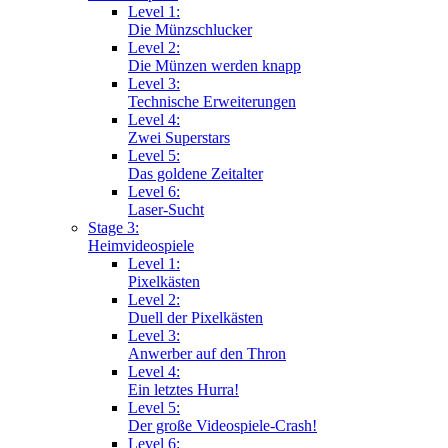
Level 1:
Die Münzschlucker
Level 2:
Die Münzen werden knapp
Level 3:
Technische Erweiterungen
Level 4:
Zwei Superstars
Level 5:
Das goldene Zeitalter
Level 6:
Laser-Sucht
Stage 3:
Heimvideospiele
Level 1:
Pixelkästen
Level 2:
Duell der Pixelkästen
Level 3:
Anwerber auf den Thron
Level 4:
Ein letztes Hurra!
Level 5:
Der große Videospiele-Crash!
Level 6: