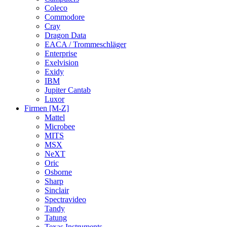
Coleco
Commodore
Cray
Dragon Data
EACA / Trommeschläger
Enterprise
Exelvision
Exidy
IBM
Jupiter Cantab
Luxor
Firmen [M-Z]
Mattel
Microbee
MITS
MSX
NeXT
Oric
Osborne
Sharp
Sinclair
Spectravideo
Tandy
Tatung
Texas Instruments