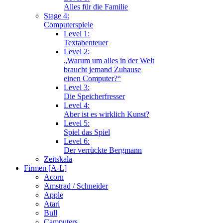
Alles für die Familie
Stage 4:
Computerspiele
Level 1:
Textabenteuer
Level 2:
„Warum um alles in der Welt
braucht jemand Zuhause
einen Computer?“
Level 3:
Die Speicherfresser
Level 4:
Aber ist es wirklich Kunst?
Level 5:
Spiel das Spiel
Level 6:
Der verrückte Bergmann
Zeitskala
Firmen [A-L]
Acorn
Amstrad / Schneider
Apple
Atari
Bull
Camputers