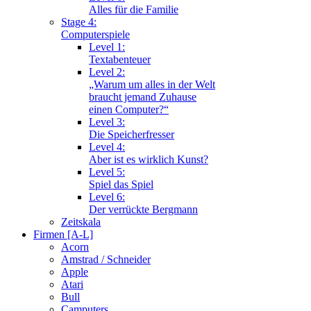
Alles für die Familie
Stage 4:
Computerspiele
Level 1:
Textabenteuer
Level 2:
„Warum um alles in der Welt
braucht jemand Zuhause
einen Computer?“
Level 3:
Die Speicherfresser
Level 4:
Aber ist es wirklich Kunst?
Level 5:
Spiel das Spiel
Level 6:
Der verrückte Bergmann
Zeitskala
Firmen [A-L]
Acorn
Amstrad / Schneider
Apple
Atari
Bull
Camputers