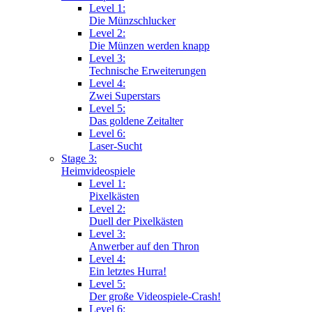
Level 1:
Die Münzschlucker
Level 2:
Die Münzen werden knapp
Level 3:
Technische Erweiterungen
Level 4:
Zwei Superstars
Level 5:
Das goldene Zeitalter
Level 6:
Laser-Sucht
Stage 3:
Heimvideospiele
Level 1:
Pixelkästen
Level 2:
Duell der Pixelkästen
Level 3:
Anwerber auf den Thron
Level 4:
Ein letztes Hurra!
Level 5:
Der große Videospiele-Crash!
Level 6: