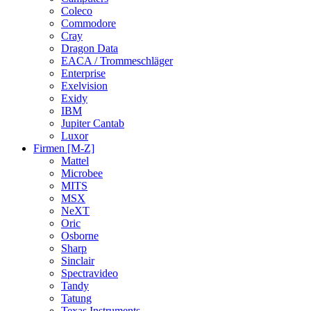
Coleco
Commodore
Cray
Dragon Data
EACA / Trommeschläger
Enterprise
Exelvision
Exidy
IBM
Jupiter Cantab
Luxor
Firmen [M-Z]
Mattel
Microbee
MITS
MSX
NeXT
Oric
Osborne
Sharp
Sinclair
Spectravideo
Tandy
Tatung
Texas Instruments