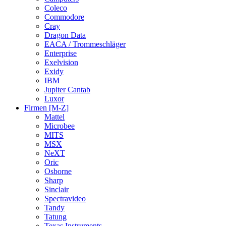
Coleco
Commodore
Cray
Dragon Data
EACA / Trommeschläger
Enterprise
Exelvision
Exidy
IBM
Jupiter Cantab
Luxor
Firmen [M-Z]
Mattel
Microbee
MITS
MSX
NeXT
Oric
Osborne
Sharp
Sinclair
Spectravideo
Tandy
Tatung
Texas Instruments