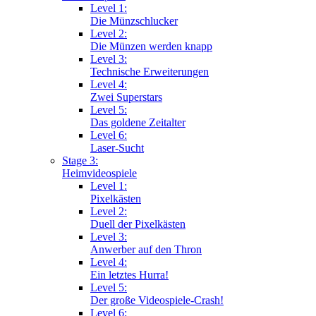
Level 1:
Die Münzschlucker
Level 2:
Die Münzen werden knapp
Level 3:
Technische Erweiterungen
Level 4:
Zwei Superstars
Level 5:
Das goldene Zeitalter
Level 6:
Laser-Sucht
Stage 3:
Heimvideospiele
Level 1:
Pixelkästen
Level 2:
Duell der Pixelkästen
Level 3:
Anwerber auf den Thron
Level 4:
Ein letztes Hurra!
Level 5:
Der große Videospiele-Crash!
Level 6: