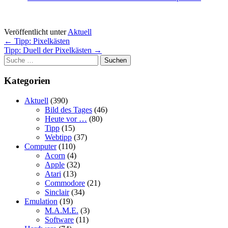
Veröffentlicht unter
Aktuell
Beitragsnavigation
←
Tipp: Pixelkästen
Tipp: Duell der Pixelkästen
→
Suchen
Kategorien
Aktuell
(390)
Bild des Tages
(46)
Heute vor …
(80)
Tipp
(15)
Webtipp
(37)
Computer
(110)
Acorn
(4)
Apple
(32)
Atari
(13)
Commodore
(21)
Sinclair
(34)
Emulation
(19)
M.A.M.E.
(3)
Software
(11)