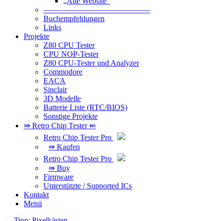
„Alte Website“
—————————————–
Buchempfehlungen
Links
Projekte
Z80 CPU Tester
CPU NOP-Tester
Z80 CPU-Tester und Analyzer
Commodore
EACA
Sinclair
3D Modelle
Batterie Liste (RTC/BIOS)
Sonstige Projekte
⇛ Retro Chip Tester ⇚
Retro Chip Tester Pro
⇛ Kaufen
Retro Chip Tester Pro
⇛ Buy
Firmware
Unterstützte / Supported ICs
Kontakt
Menü
Beitragsnavigation
←
Tipp: Pixelkästen