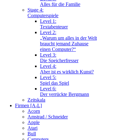
Alles für die Familie
Stage 4:
Computerspiele
Level 1:
Textabenteuer
Level 2:
„Warum um alles in der Welt
braucht jemand Zuhause
einen Computer?“
Level 3:
Die Speicherfresser
Level 4:
Aber ist es wirklich Kunst?
Level 5:
Spiel das Spiel
Level 6:
Der verrückte Bergmann
Zeitskala
Firmen [A-L]
Acorn
Amstrad / Schneider
Apple
Atari
Bull
Camputers