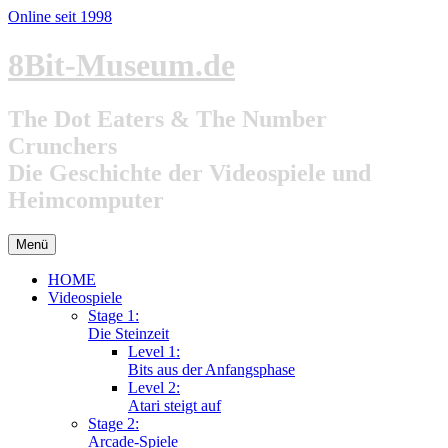
Online seit 1998
Zum
8Bit-Museum.de
Inhalt
springen
The Dot Eaters & The Number
Crunchers
Die Geschichte der Videospiele und
Heimcomputer
Menü
HOME
Videospiele
Stage 1:
Die Steinzeit
Level 1:
Bits aus der Anfangsphase
Level 2:
Atari steigt auf
Stage 2:
Arcade-Spiele