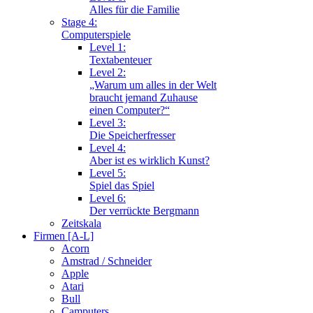
Alles für die Familie
Stage 4:
Computerspiele
Level 1:
Textabenteuer
Level 2:
„Warum um alles in der Welt
braucht jemand Zuhause
einen Computer?“
Level 3:
Die Speicherfresser
Level 4:
Aber ist es wirklich Kunst?
Level 5:
Spiel das Spiel
Level 6:
Der verrückte Bergmann
Zeitskala
Firmen [A-L]
Acorn
Amstrad / Schneider
Apple
Atari
Bull
Camputers