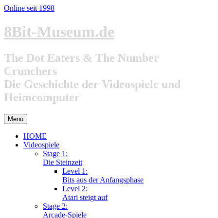
Online seit 1998
Zum
8Bit-Museum.de
Inhalt
springen
The Dot Eaters & The Number
Crunchers
Die Geschichte der Videospiele und
Heimcomputer
Menü
HOME
Videospiele
Stage 1:
Die Steinzeit
Level 1:
Bits aus der Anfangsphase
Level 2:
Atari steigt auf
Stage 2:
Arcade-Spiele