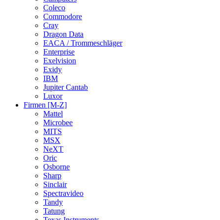
Coleco
Commodore
Cray
Dragon Data
EACA / Trommeschläger
Enterprise
Exelvision
Exidy
IBM
Jupiter Cantab
Luxor
Firmen [M-Z]
Mattel
Microbee
MITS
MSX
NeXT
Oric
Osborne
Sharp
Sinclair
Spectravideo
Tandy
Tatung
Texas Instruments