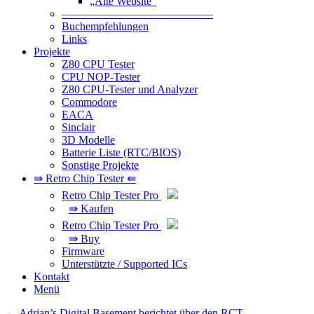
„Alte Website“
—————————————–
Buchempfehlungen
Links
Projekte
Z80 CPU Tester
CPU NOP-Tester
Z80 CPU-Tester und Analyzer
Commodore
EACA
Sinclair
3D Modelle
Batterie Liste (RTC/BIOS)
Sonstige Projekte
⇛ Retro Chip Tester ⇚
Retro Chip Tester Pro
⇛ Kaufen
Retro Chip Tester Pro
⇛ Buy
Firmware
Unterstützte / Supported ICs
Kontakt
Menü
Beitragsnavigation
←
Adrian’s Digital Basement berichtet über den RCT