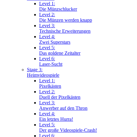
Level 1:
Die Münzschlucker
Level 2:
Die Münzen werden knapp
Level 3:
Technische Erweiterungen
Level 4:
Zwei Superstars
Level 5:
Das goldene Zeitalter
Level 6:
Laser-Sucht
Stage 3:
Heimvideospiele
Level 1:
Pixelkästen
Level 2:
Duell der Pixelkästen
Level 3:
Anwerber auf den Thron
Level 4:
Ein letztes Hurra!
Level 5:
Der große Videospiele-Crash!
Level 6: