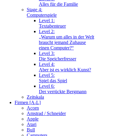
Alles für die Familie
Stage 4:
Computerspiele
Level 1:
Textabenteuer
Level 2:
„Warum um alles in der Welt
braucht jemand Zuhause
einen Computer?“
Level 3:
Die Speicherfresser
Level 4:
Aber ist es wirklich Kunst?
Level 5:
Spiel das Spiel
Level 6:
Der verrückte Bergmann
Zeitskala
Firmen [A-L]
Acorn
Amstrad / Schneider
Apple
Atari
Bull
Camputers