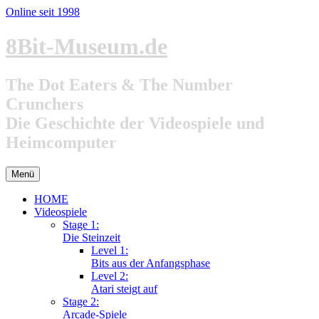
Online seit 1998
Zum
8Bit-Museum.de
Inhalt
springen
The Dot Eaters & The Number
Crunchers
Die Geschichte der Videospiele und
Heimcomputer
Menü
HOME
Videospiele
Stage 1:
Die Steinzeit
Level 1:
Bits aus der Anfangsphase
Level 2:
Atari steigt auf
Stage 2:
Arcade-Spiele