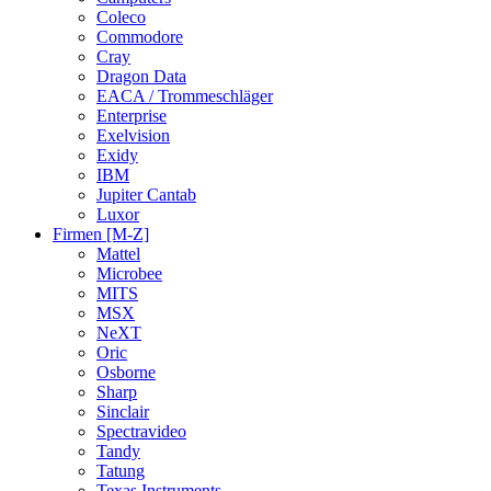
Coleco
Commodore
Cray
Dragon Data
EACA / Trommeschläger
Enterprise
Exelvision
Exidy
IBM
Jupiter Cantab
Luxor
Firmen [M-Z]
Mattel
Microbee
MITS
MSX
NeXT
Oric
Osborne
Sharp
Sinclair
Spectravideo
Tandy
Tatung
Texas Instruments