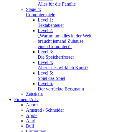
Alles für die Familie
Stage 4:
Computerspiele
Level 1:
Textabenteuer
Level 2:
„Warum um alles in der Welt
braucht jemand Zuhause
einen Computer?“
Level 3:
Die Speicherfresser
Level 4:
Aber ist es wirklich Kunst?
Level 5:
Spiel das Spiel
Level 6:
Der verrückte Bergmann
Zeitskala
Firmen [A-L]
Acorn
Amstrad / Schneider
Apple
Atari
Bull
Camputers