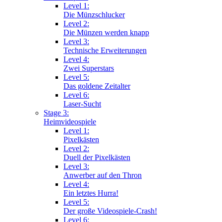
Level 1:
Die Münzschlucker
Level 2:
Die Münzen werden knapp
Level 3:
Technische Erweiterungen
Level 4:
Zwei Superstars
Level 5:
Das goldene Zeitalter
Level 6:
Laser-Sucht
Stage 3:
Heimvideospiele
Level 1:
Pixelkästen
Level 2:
Duell der Pixelkästen
Level 3:
Anwerber auf den Thron
Level 4:
Ein letztes Hurra!
Level 5:
Der große Videospiele-Crash!
Level 6: