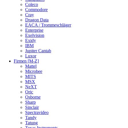
Coleco
Commodore
Cray
Dragon Data
EACA / Trommeschläger
Enterprise
Exelvision
Exidy
IBM
Jupiter Cantab
Luxor
Firmen [M-Z]
Mattel
Microbee
MITS
MSX
NeXT
Oric
Osborne
Sharp
Sinclair
Spectravideo
Tandy
Tatung
Texas Instruments