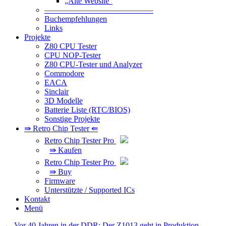
„Alte Website“
—————————————–
Buchempfehlungen
Links
Projekte
Z80 CPU Tester
CPU NOP-Tester
Z80 CPU-Tester und Analyzer
Commodore
EACA
Sinclair
3D Modelle
Batterie Liste (RTC/BIOS)
Sonstige Projekte
⇛ Retro Chip Tester ⇚
Retro Chip Tester Pro
⇛ Kaufen
Retro Chip Tester Pro
⇛ Buy
Firmware
Unterstützte / Supported ICs
Kontakt
Menü
Beitragsnavigation
←
Vor 40 Jahren in der DDR: Der Z1013 geht in Produktion