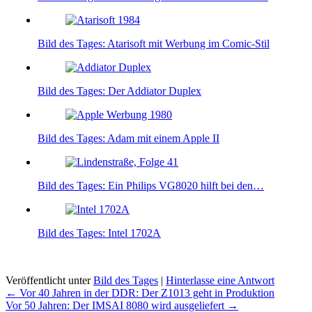
Bild des Tages: Atarisoft mit Werbung im Comic-Stil
Bild des Tages: Der Addiator Duplex
Bild des Tages: Adam mit einem Apple II
Bild des Tages: Ein Philips VG8020 hilft bei den…
Bild des Tages: Intel 1702A
Veröffentlicht unter
Bild des Tages
|
Hinterlasse eine Antwort
Beitragsnavigation
←
Vor 40 Jahren in der DDR: Der Z1013 geht in Produktion
Vor 50 Jahren: Der IMSAI 8080 wird ausgeliefert
→