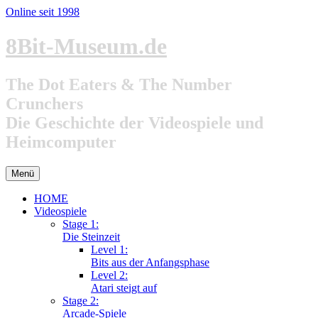
Online seit 1998
Zum
8Bit-Museum.de
Inhalt
springen
The Dot Eaters & The Number
Crunchers
Die Geschichte der Videospiele und
Heimcomputer
Menü
HOME
Videospiele
Stage 1:
Die Steinzeit
Level 1:
Bits aus der Anfangsphase
Level 2:
Atari steigt auf
Stage 2:
Arcade-Spiele