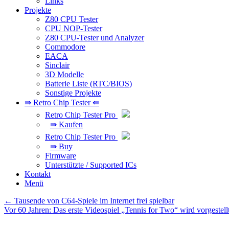
Links
Projekte
Z80 CPU Tester
CPU NOP-Tester
Z80 CPU-Tester und Analyzer
Commodore
EACA
Sinclair
3D Modelle
Batterie Liste (RTC/BIOS)
Sonstige Projekte
⇛ Retro Chip Tester ⇚
Retro Chip Tester Pro
⇛ Kaufen
Retro Chip Tester Pro
⇛ Buy
Firmware
Unterstützte / Supported ICs
Kontakt
Menü
Beitragsnavigation
←
Tausende von C64-Spiele im Internet frei spielbar
Vor 60 Jahren: Das erste Videospiel „Tennis for Two“ wird vorgestell