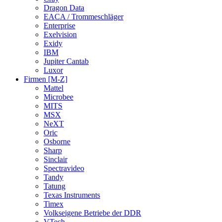
Dragon Data
EACA / Trommeschläger
Enterprise
Exelvision
Exidy
IBM
Jupiter Cantab
Luxor
Firmen [M-Z]
Mattel
Microbee
MITS
MSX
NeXT
Oric
Osborne
Sharp
Sinclair
Spectravideo
Tandy
Tatung
Texas Instruments
Timex
Volkseigene Betriebe der DDR
VTech