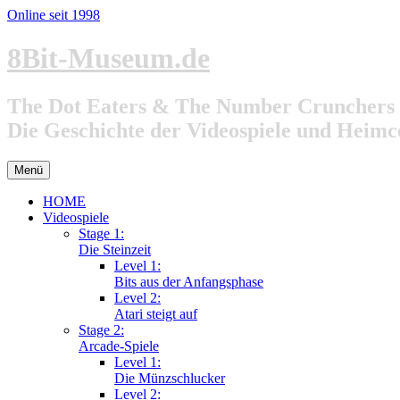
Online seit 1998
Zum
8Bit-Museum.de
Inhalt
springen
The Dot Eaters & The Number Crunchers
Die Geschichte der Videospiele und Heim
Menü
HOME
Videospiele
Stage 1:
Die Steinzeit
Level 1:
Bits aus der Anfangsphase
Level 2:
Atari steigt auf
Stage 2:
Arcade-Spiele
Level 1:
Die Münzschlucker
Level 2: