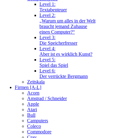
Level 1:
Textabenteuer
Level 2:
„Warum um alles in der Welt
braucht jemand Zuhause
einen Computer?“
Level 3:
Die Speicherfresser
Level 4:
Aber ist es wirklich Kunst?
Level 5:
Spiel das Spiel
Level 6:
Der verrückte Bergmann
Zeitskala
Firmen [A-L]
Acorn
Amstrad / Schneider
Apple
Atari
Bull
Camputers
Coleco
Commodore
Cray