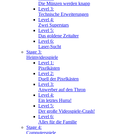
Die Münzen werden knapp
Level 3:
Technische Erweiterungen
Level 4:
Zwei Superstars
Level 5:
Das goldene Zeitalter
Level 6:
Laser-Sucht
Stage 3:
Heimvideospiele
Level 1:
Pixelkästen
Level 2:
Duell der Pixelkästen
Level 3:
Anwerber auf den Thron
Level 4:
Ein letztes Hurra!
Level 5:
Der große Videospiele-Crash!
Level 6:
Alles für die Familie
Stage 4:
Computerspiele