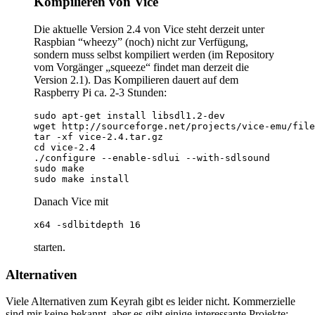
Kompilieren von Vice
Die aktuelle Version 2.4 von Vice steht derzeit unter
Raspbian “wheezy” (noch) nicht zur Verfügung,
sondern muss selbst kompiliert werden (im Repository
vom Vorgänger „squeeze“ findet man derzeit die
Version 2.1). Das Kompilieren dauert auf dem
Raspberry Pi ca. 2-3 Stunden:
sudo apt-get install libsdl1.2-dev

wget http://sourceforge.net/projects/vice-emu/file
tar -xf vice-2.4.tar.gz

cd vice-2.4

./configure --enable-sdlui --with-sdlsound

sudo make

sudo make install
Danach Vice mit
x64 -sdlbitdepth 16
starten.
Alternativen
Viele Alternativen zum Keyrah gibt es leider nicht. Kommerzielle
sind mir keine bekannt, aber es gibt einige interessante Projekte: