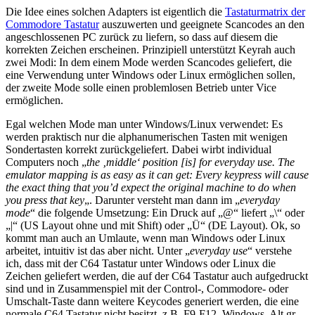
Die Idee eines solchen Adapters ist eigentlich die
Tastaturmatrix der
Commodore Tastatur
auszuwerten und geeignete Scancodes an den
angeschlossenen PC zurück zu liefern, so dass auf diesem die
korrekten Zeichen erscheinen. Prinzipiell unterstützt Keyrah auch
zwei Modi: In dem einem Mode werden Scancodes geliefert, die
eine Verwendung unter Windows oder Linux ermöglichen sollen,
der zweite Mode solle einen problemlosen Betrieb unter Vice
ermöglichen.
Egal welchen Mode man unter Windows/Linux verwendet: Es
werden praktisch nur die alphanumerischen Tasten mit wenigen
Sondertasten korrekt zurückgeliefert. Dabei wirbt individual
Computers noch „
the ‚middle‘ position [is] for everyday use. The
emulator mapping is as easy as it can get: Every keypress will cause
the exact thing that you’d expect the original machine to do when
you press that key
„. Darunter versteht man dann im „
everyday
mode
“ die folgende Umsetzung: Ein Druck auf „@“ liefert „\“ oder
„|“ (US Layout ohne und mit Shift) oder „Ü“ (DE Layout). Ok, so
kommt man auch an Umlaute, wenn man Windows oder Linux
arbeitet, intuitiv ist das aber nicht. Unter „
everyday use
“ verstehe
ich, dass mit der C64 Tastatur unter Windows oder Linux die
Zeichen geliefert werden, die auf der C64 Tastatur auch aufgedruckt
sind und in Zusammenspiel mit der Control-, Commodore- oder
Umschalt-Taste dann weitere Keycodes generiert werden, die eine
normale C64 Tastatur nicht besitzt, z.B. F9-F12, Windows, Alt gr,