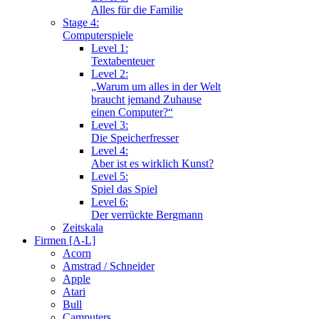
Alles für die Familie
Stage 4:
Computerspiele
Level 1:
Textabenteuer
Level 2:
„Warum um alles in der Welt
braucht jemand Zuhause
einen Computer?“
Level 3:
Die Speicherfresser
Level 4:
Aber ist es wirklich Kunst?
Level 5:
Spiel das Spiel
Level 6:
Der verrückte Bergmann
Zeitskala
Firmen [A-L]
Acorn
Amstrad / Schneider
Apple
Atari
Bull
Camputers