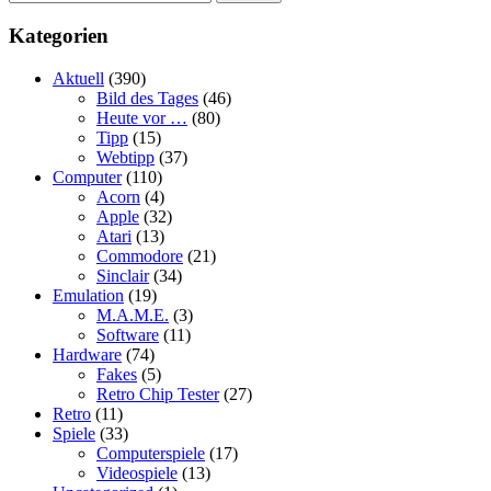
Kategorien
Aktuell
(390)
Bild des Tages
(46)
Heute vor …
(80)
Tipp
(15)
Webtipp
(37)
Computer
(110)
Acorn
(4)
Apple
(32)
Atari
(13)
Commodore
(21)
Sinclair
(34)
Emulation
(19)
M.A.M.E.
(3)
Software
(11)
Hardware
(74)
Fakes
(5)
Retro Chip Tester
(27)
Retro
(11)
Spiele
(33)
Computerspiele
(17)
Videospiele
(13)