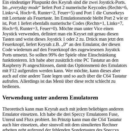
Ein eindeutiger Pluspunkt des Keyrah sind die zwei Joystick-Ports.
Im „
everyday mode
“ liefert Port 2 numerische Keycodes (Rechts=6,
Links=4, Hoch=8, Runter=2, Feuer=5) und Port 1 die Cursorkeys
mit Leertaste als Feuertaste. Im Emulationsmode bleibt Port 2 wie er
ist, Port 1 liefert ebenfalls numerische Codes (Rechts=1, Links=7,
Hoch=9, Runter=3, Feuer=0). Möchte man unter Vice einen
Joystick verwenden, definiert man ein Keyset mit genau diesen
Tasten und weist dieses Joystick 1 oder 2 zu. Drück man jetzt den
Feuerknopf, liefert Keyrah z.B. „0“ an den Emulator, der diesen
Code wiederum auf den Feuerknopf des zugewiesenen Joystick
Ports umsetzt. So sollten 99% der Spiele ohne Einschränkung
funktionieren. Ich habe aber zusätzlich eine PC Tastatur an den
Raspberry Pi angeschlossen, damit das Optionsmenü des Emulators
mit F12 aufgerufen werden kann. Wer möchte, kann dieses aber
auch auf eine andere Taste legen und so auch über die C64 Tastatur
aufrufen. Allerdings ist das Menü über diese recht schlecht zu
bedienen.
Verwendung unter anderen Emulatoren
Theoretisch kann man Keyrah auch mit jedem beliebigen anderen
Emulator einsetzen. Ich habe die drei Speccy Emulatoren Fuse,
Unreal und Fbzx probiert. Im Prinzip kann man die C64 Tastatur
auch hier einsetzen, aber sinnvoll mit dem simulierten Rechner
arbeiten geht aufgrund der fehlenden Sondertasten des Speccys