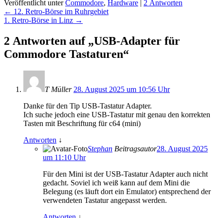
Veröffentlicht unter
Commodore
,
Hardware
|
2 Antworten
Beitragsnavigation
←
12. Retro-Börse im Ruhrgebiet
1. Retro-Börse in Linz
→
2 Antworten auf „USB-Adapter für
Commodore Tastaturen“
T Müller
28. August 2025 um 10:56 Uhr
Danke für den Tip USB-Tastatur Adapter.
Ich suche jedoch eine USB-Tastatur mit genau den korrekten
Tasten mit Beschriftung für c64 (mini)
Antworten
↓
Stephan
Beitragsautor
28. August 2025
um 11:10 Uhr
Für den Mini ist der USB-Tastatur Adapter auch nicht
gedacht. Soviel ich weiß kann auf dem Mini die
Belegung (es läuft dort ein Emulator) entsprechend der
verwendeten Tastatur angepasst werden.
Antworten
↓