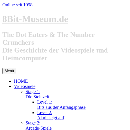
Online seit 1998
Zum
8Bit-Museum.de
Inhalt
springen
The Dot Eaters & The Number
Crunchers
Die Geschichte der Videospiele und
Heimcomputer
Menü
HOME
Videospiele
Stage 1:
Die Steinzeit
Level 1:
Bits aus der Anfangsphase
Level 2:
Atari steigt auf
Stage 2:
Arcade-Spiele