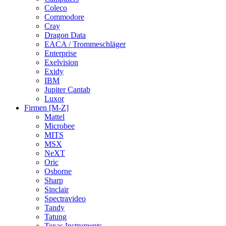
Coleco
Commodore
Cray
Dragon Data
EACA / Trommeschläger
Enterprise
Exelvision
Exidy
IBM
Jupiter Cantab
Luxor
Firmen [M-Z]
Mattel
Microbee
MITS
MSX
NeXT
Oric
Osborne
Sharp
Sinclair
Spectravideo
Tandy
Tatung
Texas Instruments