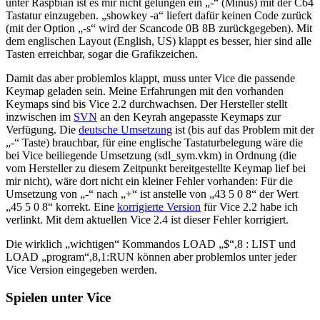
unter Raspbian ist es mir nicht gelungen ein „-“ (Minus) mit der C64
Tastatur einzugeben. „showkey -a“ liefert dafür keinen Code zurück
(mit der Option „-s“ wird der Scancode 0B 8B zurückgegeben). Mit
dem englischen Layout (English, US) klappt es besser, hier sind alle
Tasten erreichbar, sogar die Grafikzeichen.
Damit das aber problemlos klappt, muss unter Vice die passende
Keymap geladen sein. Meine Erfahrungen mit den vorhanden
Keymaps sind bis Vice 2.2 durchwachsen. Der Hersteller stellt
inzwischen im
SVN
an den Keyrah angepasste Keymaps zur
Verfügung. Die
deutsche Umsetzung
ist (bis auf das Problem mit der
„-“ Taste) brauchbar, für eine englische Tastaturbelegung wäre die
bei Vice beiliegende Umsetzung (sdl_sym.vkm) in Ordnung (die
vom Hersteller zu diesem Zeitpunkt bereitgestellte Keymap lief bei
mir nicht), wäre dort nicht ein kleiner Fehler vorhanden: Für die
Umsetzung von „-“ nach „+“ ist anstelle von „43 5 0 8“ der Wert
„45 5 0 8“ korrekt. Eine
korrigierte Version
für Vice 2.2 habe ich
verlinkt. Mit dem aktuellen Vice 2.4 ist dieser Fehler korrigiert.
Die wirklich „wichtigen“ Kommandos LOAD „$“,8 : LIST und
LOAD „program“,8,1:RUN können aber problemlos unter jeder
Vice Version eingegeben werden.
Spielen unter Vice