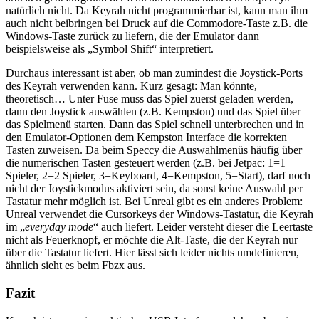
natürlich nicht. Da Keyrah nicht programmierbar ist, kann man ihm
auch nicht beibringen bei Druck auf die Commodore-Taste z.B. die
Windows-Taste zurück zu liefern, die der Emulator dann
beispielsweise als „Symbol Shift“ interpretiert.
Durchaus interessant ist aber, ob man zumindest die Joystick-Ports
des Keyrah verwenden kann. Kurz gesagt: Man könnte,
theoretisch… Unter Fuse muss das Spiel zuerst geladen werden,
dann den Joystick auswählen (z.B. Kempston) und das Spiel über
das Spielmenü starten. Dann das Spiel schnell unterbrechen und in
den Emulator-Optionen dem Kempston Interface die korrekten
Tasten zuweisen. Da beim Speccy die Auswahlmenüs häufig über
die numerischen Tasten gesteuert werden (z.B. bei Jetpac: 1=1
Spieler, 2=2 Spieler, 3=Keyboard, 4=Kempston, 5=Start), darf noch
nicht der Joystickmodus aktiviert sein, da sonst keine Auswahl per
Tastatur mehr möglich ist. Bei Unreal gibt es ein anderes Problem:
Unreal verwendet die Cursorkeys der Windows-Tastatur, die Keyrah
im „
everyday mode
“ auch liefert. Leider versteht dieser die Leertaste
nicht als Feuerknopf, er möchte die Alt-Taste, die der Keyrah nur
über die Tastatur liefert. Hier lässt sich leider nichts umdefinieren,
ähnlich sieht es beim Fbzx aus.
Fazit