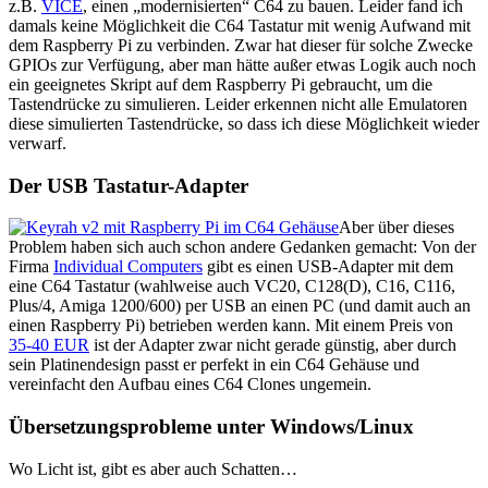
z.B.
VICE
, einen „modernisierten“ C64 zu bauen. Leider fand ich
damals keine Möglichkeit die C64 Tastatur mit wenig Aufwand mit
dem Raspberry Pi zu verbinden. Zwar hat dieser für solche Zwecke
GPIOs zur Verfügung, aber man hätte außer etwas Logik auch noch
ein geeignetes Skript auf dem Raspberry Pi gebraucht, um die
Tastendrücke zu simulieren. Leider erkennen nicht alle Emulatoren
diese simulierten Tastendrücke, so dass ich diese Möglichkeit wieder
verwarf.
Der USB Tastatur-Adapter
Aber über dieses
Problem haben sich auch schon andere Gedanken gemacht: Von der
Firma
Individual Computers
gibt es einen USB-Adapter mit dem
eine C64 Tastatur (wahlweise auch VC20, C128(D), C16, C116,
Plus/4, Amiga 1200/600) per USB an einen PC (und damit auch an
einen Raspberry Pi) betrieben werden kann. Mit einem Preis von
35-40 EUR
ist der Adapter zwar nicht gerade günstig, aber durch
sein Platinendesign passt er perfekt in ein C64 Gehäuse und
vereinfacht den Aufbau eines C64 Clones ungemein.
Übersetzungsprobleme unter Windows/Linux
Wo Licht ist, gibt es aber auch Schatten…