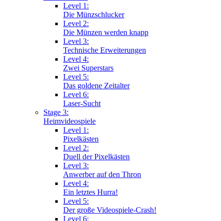
Level 1:
Die Münzschlucker
Level 2:
Die Münzen werden knapp
Level 3:
Technische Erweiterungen
Level 4:
Zwei Superstars
Level 5:
Das goldene Zeitalter
Level 6:
Laser-Sucht
Stage 3:
Heimvideospiele
Level 1:
Pixelkästen
Level 2:
Duell der Pixelkästen
Level 3:
Anwerber auf den Thron
Level 4:
Ein letztes Hurra!
Level 5:
Der große Videospiele-Crash!
Level 6: