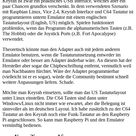
Keyrah ist zwar ein praktisches USB Interface, welches aber ein
paar Chancen grundlos verschenkt. In dem verwendeten Szenario
mit Raspbian Linux, Vice 2.4, Keyrah Interface und C64 Tastatur ist
programmieren unterm Emulator mit einem englischen
Tastaturlayout (English, US) möglich. Spielen funktioniert
problemlos, wenn das Programm die alphanumerischen Tasten (z.B.
The Hobbit) oder die Joystick Ports (z.B. Fort Apocalypse)
verwendet.
Theoretisch könnte man den Adapter auch mit jedem anderen
Emulator benutzen, wenn die Tastaturumsetzung entweder im
Emulator oder besser am Adapter änderbar wäre. An diesem hat der
Hersteller aber sogar die Chipbeschriftung entfernt, vermutlich weil
man Nachbauten fürchtet. Wäre der Adapter programmierbar
(vielleicht ist er es sogar), würde die Community bestimmt schnell
weitere Anpassungen liefern. Schade.
Möchte man Keyrah einsetzen, sollte man das US Tastaturlayout
unter Linux einstellen. Die C64 Tasten sind dann unter
Windows/Linux nicht immer wie erwartet, aber die Belegung ist
sinnvoller als im deutschen Layout. Ich habe zusätzlich zu der C64
Tastatur an den Keyrah noch eine Funk-Tastatur an den Raspberry
Pi angeschlossen. So kann man Raspberry Pi und den Emulator
vernünftig bedienen.