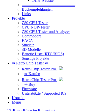
„Alte Website“
—————————————–
Buchempfehlungen
Links
Projekte
Z80 CPU Tester
CPU NOP-Tester
Z80 CPU-Tester und Analyzer
Commodore
EACA
Sinclair
3D Modelle
Batterie Liste (RTC/BIOS)
Sonstige Projekte
⇛ Retro Chip Tester ⇚
Retro Chip Tester Pro
⇛ Kaufen
Retro Chip Tester Pro
⇛ Buy
Firmware
Unterstützte / Supported ICs
Kontakt
Menü
Beitragsnavigation
←
12. Retro-Börse im Ruhrgebiet