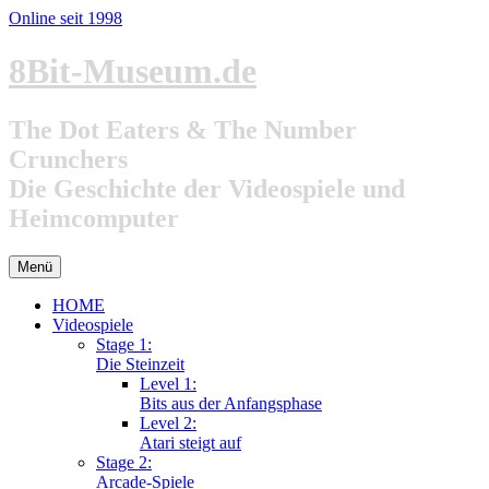
Online seit 1998
Zum
8Bit-Museum.de
Inhalt
springen
The Dot Eaters & The Number
Crunchers
Die Geschichte der Videospiele und
Heimcomputer
Menü
HOME
Videospiele
Stage 1:
Die Steinzeit
Level 1:
Bits aus der Anfangsphase
Level 2:
Atari steigt auf
Stage 2:
Arcade-Spiele