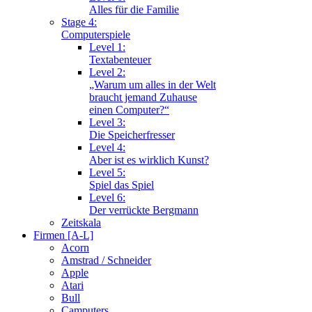
Alles für die Familie
Stage 4:
Computerspiele
Level 1:
Textabenteuer
Level 2:
„Warum um alles in der Welt
braucht jemand Zuhause
einen Computer?“
Level 3:
Die Speicherfresser
Level 4:
Aber ist es wirklich Kunst?
Level 5:
Spiel das Spiel
Level 6:
Der verrückte Bergmann
Zeitskala
Firmen [A-L]
Acorn
Amstrad / Schneider
Apple
Atari
Bull
Camputers