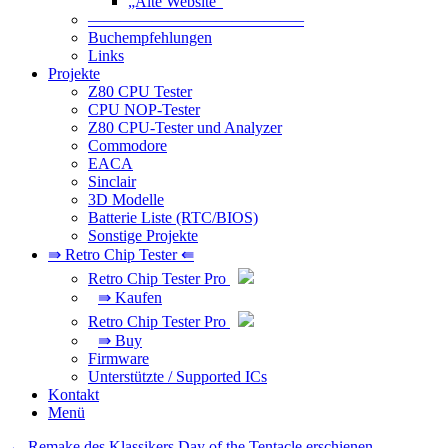
„Alte Website“
—————————————–
Buchempfehlungen
Links
Projekte
Z80 CPU Tester
CPU NOP-Tester
Z80 CPU-Tester und Analyzer
Commodore
EACA
Sinclair
3D Modelle
Batterie Liste (RTC/BIOS)
Sonstige Projekte
⇛ Retro Chip Tester ⇚
Retro Chip Tester Pro
⇛ Kaufen
Retro Chip Tester Pro
⇛ Buy
Firmware
Unterstützte / Supported ICs
Kontakt
Menü
Beitragsnavigation
←
Remake des Klassikers Day of the Tentacle erschienen