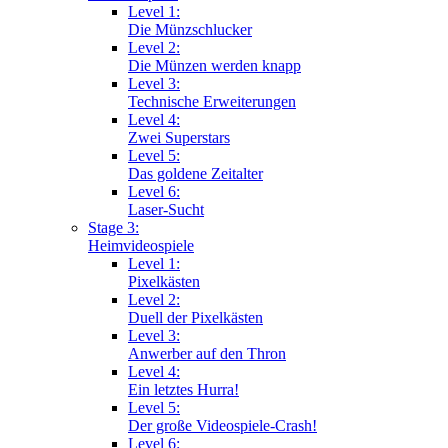
Level 1:
Die Münzschlucker
Level 2:
Die Münzen werden knapp
Level 3:
Technische Erweiterungen
Level 4:
Zwei Superstars
Level 5:
Das goldene Zeitalter
Level 6:
Laser-Sucht
Stage 3:
Heimvideospiele
Level 1:
Pixelkästen
Level 2:
Duell der Pixelkästen
Level 3:
Anwerber auf den Thron
Level 4:
Ein letztes Hurra!
Level 5:
Der große Videospiele-Crash!
Level 6: