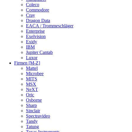
Coleco
Commodore
Cray
Dragon Data
EACA / Trommeschläger
Enterprise
Exelvision
Exidy
IBM
Jupiter Cantab
Luxor
Firmen [M-Z]
Mattel
Microbee
MITS
MSX
NeXT
Oric
Osborne
Sharp
Sinclair
Spectravideo
Tandy
Tatung
Texas Instruments