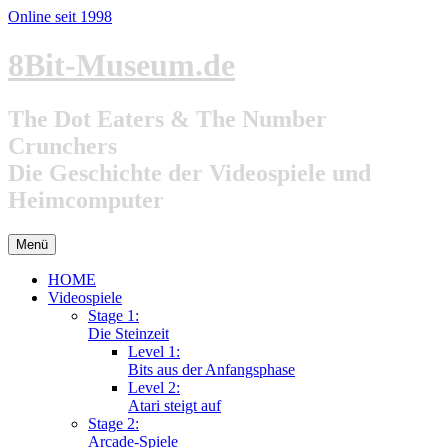
Online seit 1998
Zum
8Bit-Museum.de
Inhalt
springen
The Dot Eaters & The Number
Crunchers
Die Geschichte der Videospiele und
Heimcomputer
Menü
HOME
Videospiele
Stage 1:
Die Steinzeit
Level 1:
Bits aus der Anfangsphase
Level 2:
Atari steigt auf
Stage 2:
Arcade-Spiele