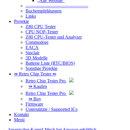
„Alte Website“
—————————————–
Buchempfehlungen
Links
Projekte
Z80 CPU Tester
CPU NOP-Tester
Z80 CPU-Tester und Analyzer
Commodore
EACA
Sinclair
3D Modelle
Batterie Liste (RTC/BIOS)
Sonstige Projekte
⇛ Retro Chip Tester ⇚
Retro Chip Tester Pro
⇛ Kaufen
Retro Chip Tester Pro
⇛ Buy
Firmware
Unterstützte / Supported ICs
Kontakt
Menü
Beitragsnavigation
←
Japanischer Kampf-Mech bei Amazon erhältlich