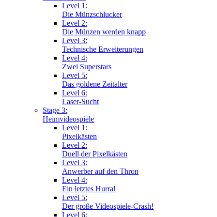
Level 1:
Die Münzschlucker
Level 2:
Die Münzen werden knapp
Level 3:
Technische Erweiterungen
Level 4:
Zwei Superstars
Level 5:
Das goldene Zeitalter
Level 6:
Laser-Sucht
Stage 3:
Heimvideospiele
Level 1:
Pixelkästen
Level 2:
Duell der Pixelkästen
Level 3:
Anwerber auf den Thron
Level 4:
Ein letztes Hurra!
Level 5:
Der große Videospiele-Crash!
Level 6: