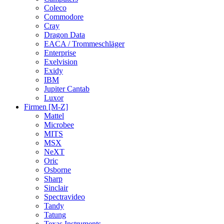
Coleco
Commodore
Cray
Dragon Data
EACA / Trommeschläger
Enterprise
Exelvision
Exidy
IBM
Jupiter Cantab
Luxor
Firmen [M-Z]
Mattel
Microbee
MITS
MSX
NeXT
Oric
Osborne
Sharp
Sinclair
Spectravideo
Tandy
Tatung
Texas Instruments