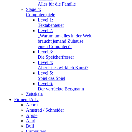
Alles für die Familie
Stage 4:
Computerspiele
Level 1:
Textabenteuer
Level 2:
„Warum um alles in der Welt
braucht jemand Zuhause
einen Computer?“
Level 3:
Die Speicherfresser
Level 4:
Aber ist es wirklich Kunst?
Level 5:
Spiel das Spiel
Level 6:
Der verrückte Bergmann
Zeitskala
Firmen [A-L]
Acorn
Amstrad / Schneider
Apple
Atari
Bull
Camputers