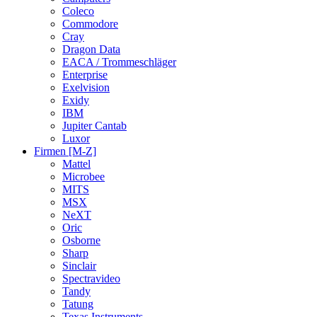
Coleco
Commodore
Cray
Dragon Data
EACA / Trommeschläger
Enterprise
Exelvision
Exidy
IBM
Jupiter Cantab
Luxor
Firmen [M-Z]
Mattel
Microbee
MITS
MSX
NeXT
Oric
Osborne
Sharp
Sinclair
Spectravideo
Tandy
Tatung
Texas Instruments