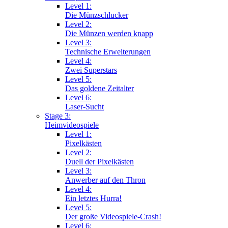
Level 1:
Die Münzschlucker
Level 2:
Die Münzen werden knapp
Level 3:
Technische Erweiterungen
Level 4:
Zwei Superstars
Level 5:
Das goldene Zeitalter
Level 6:
Laser-Sucht
Stage 3:
Heimvideospiele
Level 1:
Pixelkästen
Level 2:
Duell der Pixelkästen
Level 3:
Anwerber auf den Thron
Level 4:
Ein letztes Hurra!
Level 5:
Der große Videospiele-Crash!
Level 6: