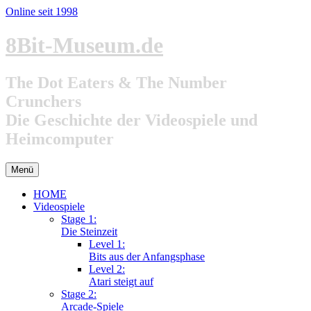
Online seit 1998
Zum
8Bit-Museum.de
Inhalt
springen
The Dot Eaters & The Number
Crunchers
Die Geschichte der Videospiele und
Heimcomputer
Menü
HOME
Videospiele
Stage 1:
Die Steinzeit
Level 1:
Bits aus der Anfangsphase
Level 2:
Atari steigt auf
Stage 2:
Arcade-Spiele