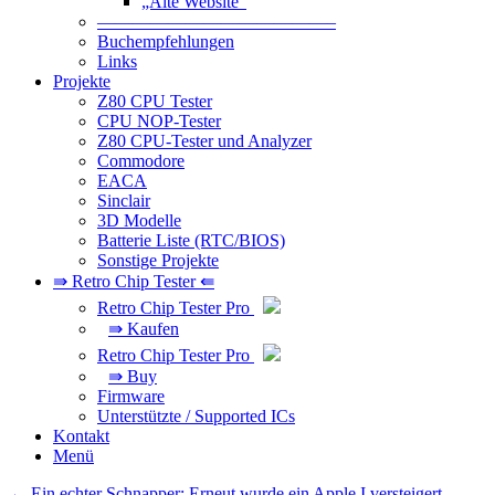
„Alte Website“
—————————————–
Buchempfehlungen
Links
Projekte
Z80 CPU Tester
CPU NOP-Tester
Z80 CPU-Tester und Analyzer
Commodore
EACA
Sinclair
3D Modelle
Batterie Liste (RTC/BIOS)
Sonstige Projekte
⇛ Retro Chip Tester ⇚
Retro Chip Tester Pro
⇛ Kaufen
Retro Chip Tester Pro
⇛ Buy
Firmware
Unterstützte / Supported ICs
Kontakt
Menü
Beitragsnavigation
←
Ein echter Schnapper: Erneut wurde ein Apple I versteigert