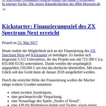
In eigener Sache: Die neuen Räumlichkeiten des 8Bit-Museum.de
→
Kickstarter: Finanzierungsziel des ZX
Spectrum Next erreicht
Posted on
23. Mai 2017
Heute endete die Möglichkeit sich an der Finanzierung des
ZX
Spectrum Next
auf
Kickstarter
zu beteiligen. Es fanden sich
insgesamt 3.112 Unterstützer, die das Projekt nun mit 723.390 £ (ca.
835.000 EUR) unterstützen. Damit werden die ursprünglich
angepeilten 250.000 £ um fast das dreifache übertroffen. Mit etwas
Glück soll das Gerät dann ab Januar 2018 ausgeliefert werden.
Durch die erreichte Höhe der Finanzierung wollen die Macher
einige weitere Goodies umsetzen:
einen zweiten Joystickport,
eine geschmackvolle Verpackung,
eine Neuauflage des Spiels „Nodes of Yesod“,
eine API für Multiplayer-Spiele und Twitter, sowie einige