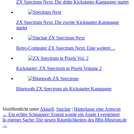
ZX Spectrum Next: Die dritte Kickstarter-Kampagne startet
ZX Spectrum Next: Die zweite Kickstarter-Kampagne
startet
Retro-Computer ZX Spectrum Next: Eine weitere…
Kickstarter: ZX Spectrum in Pixels Volume 2
Bluetooth ZX Spectrum als Kickstarter Kampagne
Veröffentlicht unter
Aktuell
,
Sinclair
|
Hinterlasse eine Antwort
Beitragsnavigation
←
Ein echter Schnapper: Erneut wurde ein Apple I versteigert
In eigener Sache: Die neuen Räumlichkeiten des 8Bit-Museum.de
→