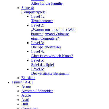
Alles für die Familie
Stage 4:
Computerspiele
Level 1:
Textabenteuer
Level 2:
„Warum um alles in der Welt
braucht jemand Zuhause
einen Computer?“
Level 3:
Die Speicherfresser
Level 4:
Aber ist es wirklich Kunst?
Level 5:
Spiel das Spiel
Level 6:
Der verrückte Bergmann
Zeitskala
Firmen [A-L]
Acorn
Amstrad / Schneider
Apple
Atari
Bull
Camputers