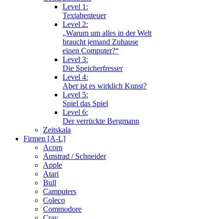
Level 1:
Textabenteuer
Level 2:
„Warum um alles in der Welt
braucht jemand Zuhause
einen Computer?“
Level 3:
Die Speicherfresser
Level 4:
Aber ist es wirklich Kunst?
Level 5:
Spiel das Spiel
Level 6:
Der verrückte Bergmann
Zeitskala
Firmen [A-L]
Acorn
Amstrad / Schneider
Apple
Atari
Bull
Camputers
Coleco
Commodore
Cray