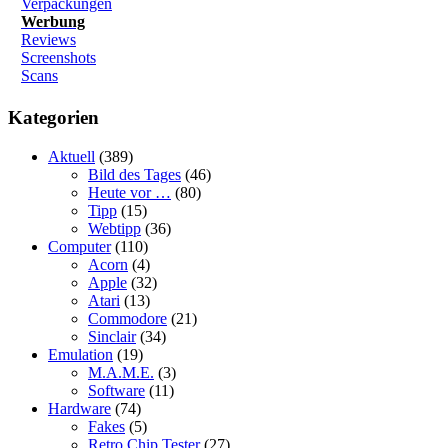
Verpackungen
Werbung
Reviews
Screenshots
Scans
Kategorien
Aktuell
(389)
Bild des Tages
(46)
Heute vor …
(80)
Tipp
(15)
Webtipp
(36)
Computer
(110)
Acorn
(4)
Apple
(32)
Atari
(13)
Commodore
(21)
Sinclair
(34)
Emulation
(19)
M.A.M.E.
(3)
Software
(11)
Hardware
(74)
Fakes
(5)
Retro Chip Tester
(27)