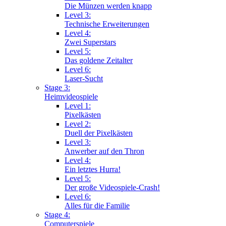
Die Münzen werden knapp
Level 3:
Technische Erweiterungen
Level 4:
Zwei Superstars
Level 5:
Das goldene Zeitalter
Level 6:
Laser-Sucht
Stage 3:
Heimvideospiele
Level 1:
Pixelkästen
Level 2:
Duell der Pixelkästen
Level 3:
Anwerber auf den Thron
Level 4:
Ein letztes Hurra!
Level 5:
Der große Videospiele-Crash!
Level 6:
Alles für die Familie
Stage 4:
Computerspiele