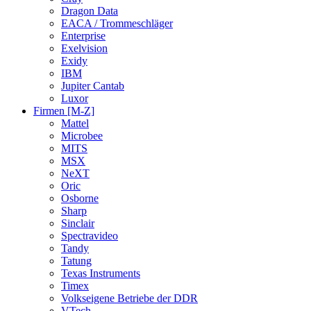
Dragon Data
EACA / Trommeschläger
Enterprise
Exelvision
Exidy
IBM
Jupiter Cantab
Luxor
Firmen [M-Z]
Mattel
Microbee
MITS
MSX
NeXT
Oric
Osborne
Sharp
Sinclair
Spectravideo
Tandy
Tatung
Texas Instruments
Timex
Volkseigene Betriebe der DDR
VTech