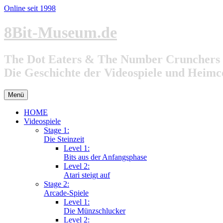
Online seit 1998
Zum
8Bit-Museum.de
Inhalt
springen
The Dot Eaters & The Number Crunchers
Die Geschichte der Videospiele und Heim
Menü
HOME
Videospiele
Stage 1:
Die Steinzeit
Level 1:
Bits aus der Anfangsphase
Level 2:
Atari steigt auf
Stage 2:
Arcade-Spiele
Level 1:
Die Münzschlucker
Level 2: