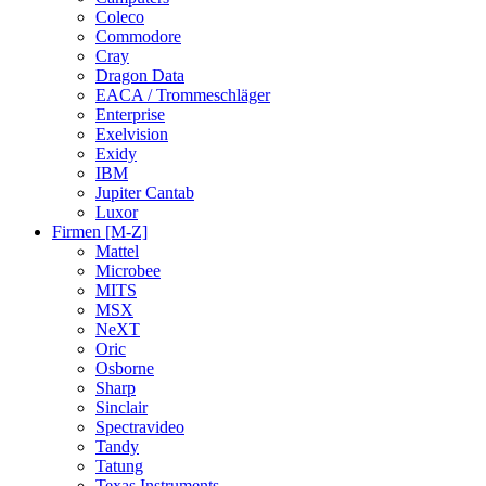
Coleco
Commodore
Cray
Dragon Data
EACA / Trommeschläger
Enterprise
Exelvision
Exidy
IBM
Jupiter Cantab
Luxor
Firmen [M-Z]
Mattel
Microbee
MITS
MSX
NeXT
Oric
Osborne
Sharp
Sinclair
Spectravideo
Tandy
Tatung
Texas Instruments