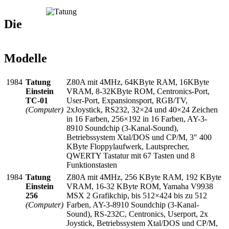
Die
Modelle
1984
Tatung
Z80A mit 4MHz, 64KByte RAM, 16KByte
Einstein
VRAM, 8-32KByte ROM, Centronics-Port,
TC-01
User-Port, Expansionsport, RGB/TV,
(Computer)
2xJoystick, RS232, 32×24 und 40×24 Zeichen
in 16 Farben, 256×192 in 16 Farben, AY-3-
8910 Soundchip (3-Kanal-Sound),
Betriebssystem Xtal/DOS und CP/M, 3″ 400
KByte Floppylaufwerk, Lautsprecher,
QWERTY Tastatur mit 67 Tasten und 8
Funktionstasten
1984
Tatung
Z80A mit 4MHz, 256 KByte RAM, 192 KByte
Einstein
VRAM, 16-32 KByte ROM, Yamaha V9938
256
MSX 2 Grafikchip, bis 512×424 bis zu 512
(Computer)
Farben, AY-3-8910 Soundchip (3-Kanal-
Sound), RS-232C, Centronics, Userport, 2x
Joystick, Betriebssystem Xtal/DOS und CP/M,