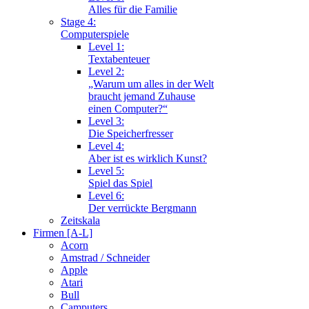
Alles für die Familie
Stage 4:
Computerspiele
Level 1:
Textabenteuer
Level 2:
„Warum um alles in der Welt
braucht jemand Zuhause
einen Computer?“
Level 3:
Die Speicherfresser
Level 4:
Aber ist es wirklich Kunst?
Level 5:
Spiel das Spiel
Level 6:
Der verrückte Bergmann
Zeitskala
Firmen [A-L]
Acorn
Amstrad / Schneider
Apple
Atari
Bull
Camputers