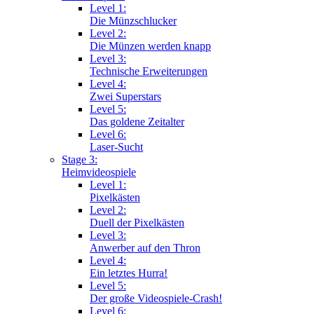
Level 1:
Die Münzschlucker
Level 2:
Die Münzen werden knapp
Level 3:
Technische Erweiterungen
Level 4:
Zwei Superstars
Level 5:
Das goldene Zeitalter
Level 6:
Laser-Sucht
Stage 3:
Heimvideospiele
Level 1:
Pixelkästen
Level 2:
Duell der Pixelkästen
Level 3:
Anwerber auf den Thron
Level 4:
Ein letztes Hurra!
Level 5:
Der große Videospiele-Crash!
Level 6: