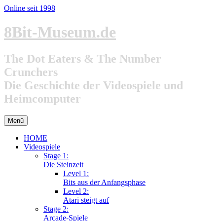
Online seit 1998
Zum
8Bit-Museum.de
Inhalt
springen
The Dot Eaters & The Number
Crunchers
Die Geschichte der Videospiele und
Heimcomputer
Menü
HOME
Videospiele
Stage 1:
Die Steinzeit
Level 1:
Bits aus der Anfangsphase
Level 2:
Atari steigt auf
Stage 2:
Arcade-Spiele