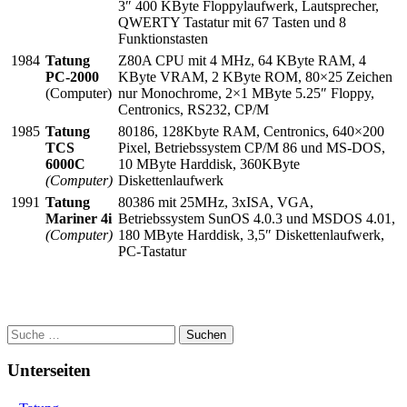
3″ 400 KByte Floppylaufwerk, Lautsprecher,
QWERTY Tastatur mit 67 Tasten und 8
Funktionstasten
1984
Tatung
Z80A CPU mit 4 MHz, 64 KByte RAM, 4
PC-2000
KByte VRAM, 2 KByte ROM, 80×25 Zeichen
(Computer)
nur Monochrome, 2×1 MByte 5.25″ Floppy,
Centronics, RS232, CP/M
1985
Tatung
80186, 128Kbyte RAM, Centronics, 640×200
TCS
Pixel, Betriebssystem CP/M 86 und MS-DOS,
6000C
10 MByte Harddisk, 360KByte
(Computer)
Diskettenlaufwerk
1991
Tatung
80386 mit 25MHz, 3xISA, VGA,
Mariner 4i
Betriebssystem SunOS 4.0.3 und MSDOS 4.01,
(Computer)
180 MByte Harddisk, 3,5″ Diskettenlaufwerk,
PC-Tastatur
Suchen
Unterseiten