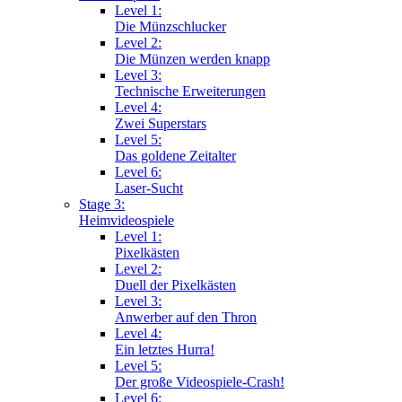
Level 1:
Die Münzschlucker
Level 2:
Die Münzen werden knapp
Level 3:
Technische Erweiterungen
Level 4:
Zwei Superstars
Level 5:
Das goldene Zeitalter
Level 6:
Laser-Sucht
Stage 3:
Heimvideospiele
Level 1:
Pixelkästen
Level 2:
Duell der Pixelkästen
Level 3:
Anwerber auf den Thron
Level 4:
Ein letztes Hurra!
Level 5:
Der große Videospiele-Crash!
Level 6: