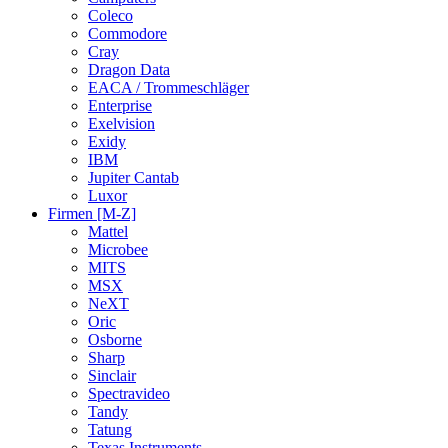
Coleco
Commodore
Cray
Dragon Data
EACA / Trommeschläger
Enterprise
Exelvision
Exidy
IBM
Jupiter Cantab
Luxor
Firmen [M-Z]
Mattel
Microbee
MITS
MSX
NeXT
Oric
Osborne
Sharp
Sinclair
Spectravideo
Tandy
Tatung
Texas Instruments