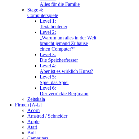
Alles für die Familie
Stage 4:
Computerspiele
Level 1:
Textabenteuer
Level 2:
„Warum um alles in der Welt
braucht jemand Zuhause
einen Computer?“
Level 3:
Die Speicherfresser
Level 4:
Aber ist es wirklich Kunst?
Level 5:
Spiel das Spiel
Level 6:
Der verrückte Bergmann
Zeitskala
Firmen [A-L]
Acorn
Amstrad / Schneider
Apple
Atari
Bull
Camputers