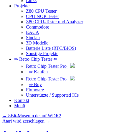
Links
Projekte
Z80 CPU Tester
CPU NOP-Tester
Z80 CPU-Tester und Analyzer
Commodore
EACA
Sinclair
3D Modelle
Batterie Liste (RTC/BIOS)
Sonstige Projekte
⇛ Retro Chip Tester ⇚
Retro Chip Tester Pro
⇛ Kaufen
Retro Chip Tester Pro
⇛ Buy
Firmware
Unterstützte / Supported ICs
Kontakt
Menü
Beitragsnavigation
←
8Bit-Museum.de auf WDR2
Atari wird zerschlagen
→