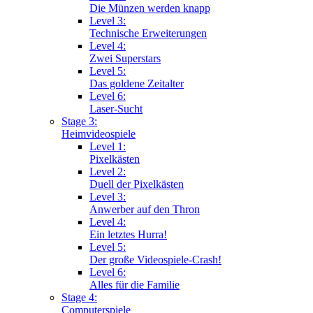
Die Münzen werden knapp
Level 3:
Technische Erweiterungen
Level 4:
Zwei Superstars
Level 5:
Das goldene Zeitalter
Level 6:
Laser-Sucht
Stage 3:
Heimvideospiele
Level 1:
Pixelkästen
Level 2:
Duell der Pixelkästen
Level 3:
Anwerber auf den Thron
Level 4:
Ein letztes Hurra!
Level 5:
Der große Videospiele-Crash!
Level 6:
Alles für die Familie
Stage 4:
Computerspiele