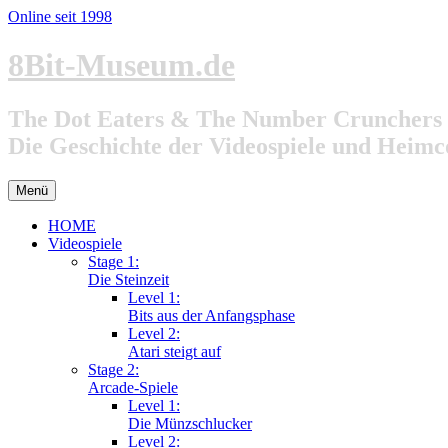
Online seit 1998
Zum
8Bit-Museum.de
Inhalt
springen
The Dot Eaters & The Number Crunchers
Die Geschichte der Videospiele und Heim
Menü
HOME
Videospiele
Stage 1:
Die Steinzeit
Level 1:
Bits aus der Anfangsphase
Level 2:
Atari steigt auf
Stage 2:
Arcade-Spiele
Level 1:
Die Münzschlucker
Level 2: