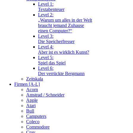
Level 1:
Textabenteuer
Level 2:
„Warum um alles in der Welt
braucht jemand Zuhause
einen Computer?“
Level 3:
Die Speicherfresser
Level 4:
Aber ist es wirklich Kunst?
Level 5:
Spiel das Spiel
Level 6:
Der verrückte Bergmann
Zeitskala
Firmen [A-L]
Acorn
Amstrad / Schneider
Apple
Atari
Bull
Camputers
Coleco
Commodore
Cray