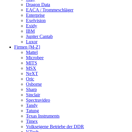
Dragon Data
EACA / Trommeschläger
Enterprise
Exelvision
Exidy
IBM
Jupiter Cantab
Luxor
Firmen [M-Z]
Mattel
Microbee
MITS
MSX
NeXT
Oric
Osborne
Sharp
Sinclair
Spectravideo
Tandy
Tatung
Texas Instruments
Timex
Volkseigene Betriebe der DDR
VTech