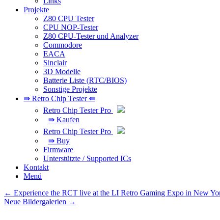
Links
Projekte
Z80 CPU Tester
CPU NOP-Tester
Z80 CPU-Tester und Analyzer
Commodore
EACA
Sinclair
3D Modelle
Batterie Liste (RTC/BIOS)
Sonstige Projekte
⇛ Retro Chip Tester ⇚
Retro Chip Tester Pro
⇛ Kaufen
Retro Chip Tester Pro
⇛ Buy
Firmware
Unterstützte / Supported ICs
Kontakt
Menü
Beitragsnavigation
←
Experience the RCT live at the LI Retro Gaming Expo in New Yo
Neue Bildergalerien
→