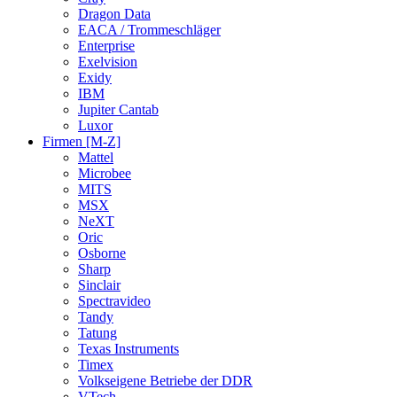
Dragon Data
EACA / Trommeschläger
Enterprise
Exelvision
Exidy
IBM
Jupiter Cantab
Luxor
Firmen [M-Z]
Mattel
Microbee
MITS
MSX
NeXT
Oric
Osborne
Sharp
Sinclair
Spectravideo
Tandy
Tatung
Texas Instruments
Timex
Volkseigene Betriebe der DDR
VTech