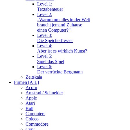
Level 1:
Textabenteuer
Level 2:
„Warum um alles in der Welt
braucht jemand Zuhause
einen Computer?“
Level 3:
Die Speicherfresser
Level 4:
Aber ist es wirklich Kunst?
Level 5:
Spiel das Spiel
Level 6:
Der verrückte Bergmann
Zeitskala
Firmen [A-L]
Acorn
Amstrad / Schneider
Apple
Atari
Bull
Camputers
Coleco
Commodore
Cray