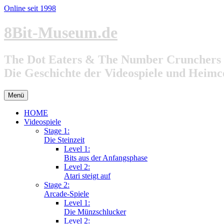
Online seit 1998
Zum
8Bit-Museum.de
Inhalt
springen
The Dot Eaters & The Number Crunchers
Die Geschichte der Videospiele und Heim
Menü
HOME
Videospiele
Stage 1:
Die Steinzeit
Level 1:
Bits aus der Anfangsphase
Level 2:
Atari steigt auf
Stage 2:
Arcade-Spiele
Level 1:
Die Münzschlucker
Level 2: