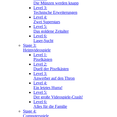
Die Münzen werden knapp
Level 3:
Technische Erweiterungen
Level 4:
Zwei Superstars
Level 5:
Das goldene Zeitalter
Level 6:
Laser-Sucht
Stage 3:
Heimvideospiele
Level 1:
Pixelkästen
Level 2:
Duell der Pixelkästen
Level 3:
Anwerber auf den Thron
Level 4:
Ein letztes Hurra!
Level 5:
Der große Videospiele-Crash!
Level 6:
Alles für die Familie
Stage 4:
Computerspiele