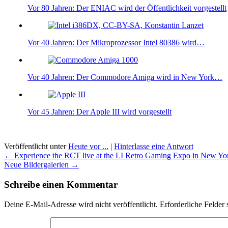
Vor 80 Jahren: Der ENIAC wird der Öffentlichkeit vorgestellt
Vor 40 Jahren: Der Mikroprozessor Intel 80386 wird…
Vor 40 Jahren: Der Commodore Amiga wird in New York…
Vor 45 Jahren: Der Apple III wird vorgestellt
Veröffentlicht unter
Heute vor ...
|
Hinterlasse eine Antwort
Beitragsnavigation
←
Experience the RCT live at the LI Retro Gaming Expo in New Yo
Neue Bildergalerien
→
Schreibe einen Kommentar
Deine E-Mail-Adresse wird nicht veröffentlicht.
Erforderliche Felder 