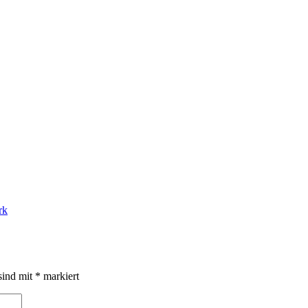
rk
sind mit
*
markiert