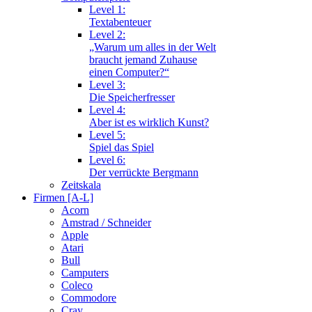
Level 1:
Textabenteuer
Level 2:
„Warum um alles in der Welt
braucht jemand Zuhause
einen Computer?“
Level 3:
Die Speicherfresser
Level 4:
Aber ist es wirklich Kunst?
Level 5:
Spiel das Spiel
Level 6:
Der verrückte Bergmann
Zeitskala
Firmen [A-L]
Acorn
Amstrad / Schneider
Apple
Atari
Bull
Camputers
Coleco
Commodore
Cray