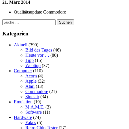
21. März 2014
Qualitätsupdate Commodore
Suchen
Kategorien
Aktuell
(390)
Bild des Tages
(46)
Heute vor …
(80)
Tipp
(15)
Webtipp
(37)
Computer
(110)
Acorn
(4)
Apple
(32)
Atari
(13)
Commodore
(21)
Sinclair
(34)
Emulation
(19)
M.A.M.E.
(3)
Software
(11)
Hardware
(74)
Fakes
(5)
Retro Chip Tester
(27)