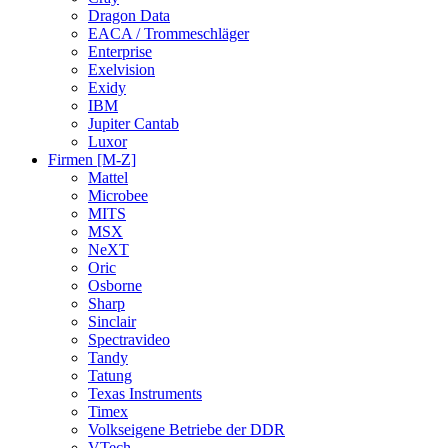
Dragon Data
EACA / Trommeschläger
Enterprise
Exelvision
Exidy
IBM
Jupiter Cantab
Luxor
Firmen [M-Z]
Mattel
Microbee
MITS
MSX
NeXT
Oric
Osborne
Sharp
Sinclair
Spectravideo
Tandy
Tatung
Texas Instruments
Timex
Volkseigene Betriebe der DDR
VTech