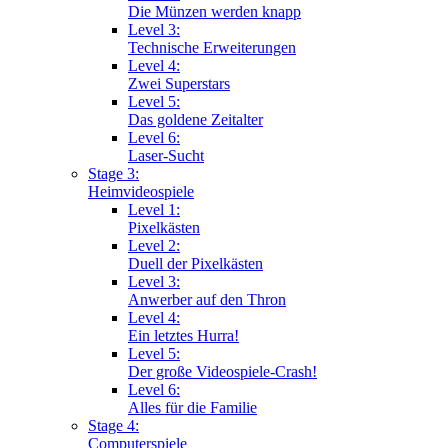
Die Münzen werden knapp
Level 3:
Technische Erweiterungen
Level 4:
Zwei Superstars
Level 5:
Das goldene Zeitalter
Level 6:
Laser-Sucht
Stage 3:
Heimvideospiele
Level 1:
Pixelkästen
Level 2:
Duell der Pixelkästen
Level 3:
Anwerber auf den Thron
Level 4:
Ein letztes Hurra!
Level 5:
Der große Videospiele-Crash!
Level 6:
Alles für die Familie
Stage 4:
Computerspiele