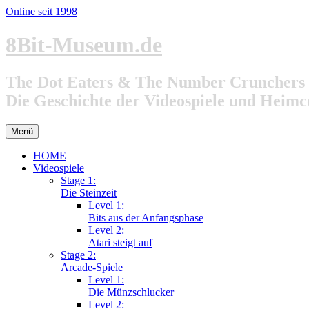
Online seit 1998
Zum
8Bit-Museum.de
Inhalt
springen
The Dot Eaters & The Number Crunchers
Die Geschichte der Videospiele und Heim
Menü
HOME
Videospiele
Stage 1:
Die Steinzeit
Level 1:
Bits aus der Anfangsphase
Level 2:
Atari steigt auf
Stage 2:
Arcade-Spiele
Level 1:
Die Münzschlucker
Level 2: