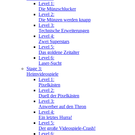
Level 1:
Die Münzschlucker
Level 2:
Die Münzen werden knapp
Level 3:
Technische Erweiterungen
Level 4:
Zwei Superstars
Level 5:
Das goldene Zeitalter
Level 6:
Laser-Sucht
Stage 3:
Heimvideospiele
Level 1:
Pixelkästen
Level 2:
Duell der Pixelkästen
Level 3:
Anwerber auf den Thron
Level 4:
Ein letztes Hurra!
Level 5:
Der große Videospiele-Crash!
Level 6: