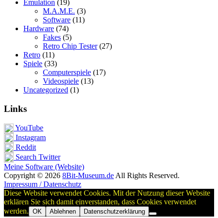
Emulation
(19)
M.A.M.E.
(3)
Software
(11)
Hardware
(74)
Fakes
(5)
Retro Chip Tester
(27)
Retro
(11)
Spiele
(33)
Computerspiele
(17)
Videospiele
(13)
Uncategorized
(1)
Links
YouTube
Instagram
Reddit
Search Twitter
Meine Software (Website)
Copyright © 2026
8Bit-Museum.de
All Rights Reserved.
Impressum / Datenschutz
Diese Website verwendet Cookies. Mit der Nutzung dieser Website
erklären Sie sich damit einverstanden, dass Cookies verwendet
werden.
OK
Ablehnen
Datenschutzerklärung