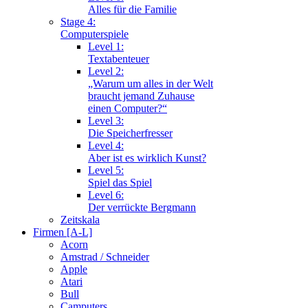
Alles für die Familie
Stage 4:
Computerspiele
Level 1:
Textabenteuer
Level 2:
„Warum um alles in der Welt
braucht jemand Zuhause
einen Computer?“
Level 3:
Die Speicherfresser
Level 4:
Aber ist es wirklich Kunst?
Level 5:
Spiel das Spiel
Level 6:
Der verrückte Bergmann
Zeitskala
Firmen [A-L]
Acorn
Amstrad / Schneider
Apple
Atari
Bull
Camputers