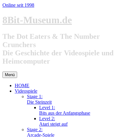
Online seit 1998
Zum
8Bit-Museum.de
Inhalt
springen
The Dot Eaters & The Number
Crunchers
Die Geschichte der Videospiele und
Heimcomputer
Menü
HOME
Videospiele
Stage 1:
Die Steinzeit
Level 1:
Bits aus der Anfangsphase
Level 2:
Atari steigt auf
Stage 2:
Arcade-Spiele