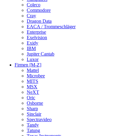
Coleco
Commodore
Cray
Dragon Data
EACA / Trommeschläger
Enterprise
Exelvision
Exidy
IBM
Jupiter Cantab
Luxor
Firmen [M-Z]
Mattel
Microbee
MITS
MSX
NeXT
Oric
Osborne
Sharp
Sinclair
Spectravideo
Tandy
Tatung
Texas Instruments