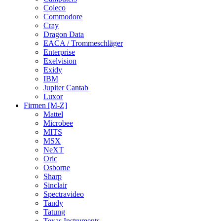
Coleco
Commodore
Cray
Dragon Data
EACA / Trommeschläger
Enterprise
Exelvision
Exidy
IBM
Jupiter Cantab
Luxor
Firmen [M-Z]
Mattel
Microbee
MITS
MSX
NeXT
Oric
Osborne
Sharp
Sinclair
Spectravideo
Tandy
Tatung
Texas Instruments