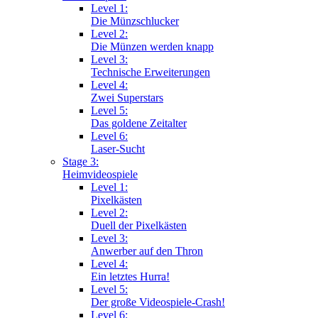
Level 1:
Die Münzschlucker
Level 2:
Die Münzen werden knapp
Level 3:
Technische Erweiterungen
Level 4:
Zwei Superstars
Level 5:
Das goldene Zeitalter
Level 6:
Laser-Sucht
Stage 3:
Heimvideospiele
Level 1:
Pixelkästen
Level 2:
Duell der Pixelkästen
Level 3:
Anwerber auf den Thron
Level 4:
Ein letztes Hurra!
Level 5:
Der große Videospiele-Crash!
Level 6: