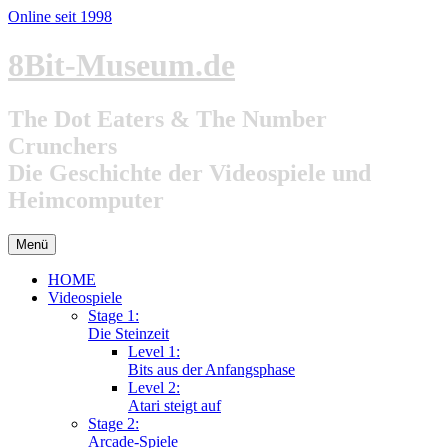
Online seit 1998
Zum
8Bit-Museum.de
Inhalt
springen
The Dot Eaters & The Number
Crunchers
Die Geschichte der Videospiele und
Heimcomputer
Menü
HOME
Videospiele
Stage 1:
Die Steinzeit
Level 1:
Bits aus der Anfangsphase
Level 2:
Atari steigt auf
Stage 2:
Arcade-Spiele