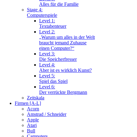
Alles für die Familie
Stage 4:
Computerspiele
Level 1:
Textabenteuer
Level 2:
„Warum um alles in der Welt
braucht jemand Zuhause
einen Computer?“
Level 3:
Die Speicherfresser
Level 4:
Aber ist es wirklich Kunst?
Level 5:
Spiel das Spiel
Level 6:
Der verrückte Bergmann
Zeitskala
Firmen [A-L]
Acorn
Amstrad / Schneider
Apple
Atari
Bull
Camputers