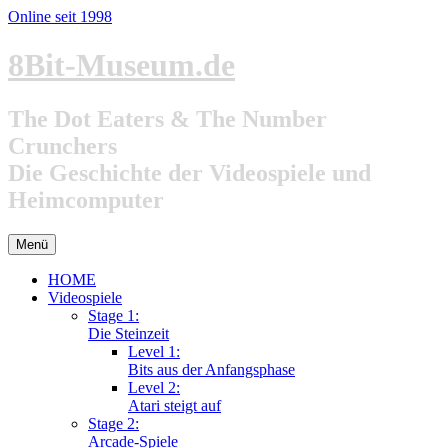
Online seit 1998
Zum
8Bit-Museum.de
Inhalt
springen
The Dot Eaters & The Number
Crunchers
Die Geschichte der Videospiele und
Heimcomputer
Menü
HOME
Videospiele
Stage 1:
Die Steinzeit
Level 1:
Bits aus der Anfangsphase
Level 2:
Atari steigt auf
Stage 2:
Arcade-Spiele