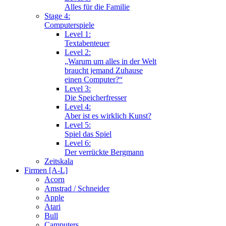
Alles für die Familie
Stage 4:
Computerspiele
Level 1:
Textabenteuer
Level 2:
„Warum um alles in der Welt
braucht jemand Zuhause
einen Computer?“
Level 3:
Die Speicherfresser
Level 4:
Aber ist es wirklich Kunst?
Level 5:
Spiel das Spiel
Level 6:
Der verrückte Bergmann
Zeitskala
Firmen [A-L]
Acorn
Amstrad / Schneider
Apple
Atari
Bull
Camputers