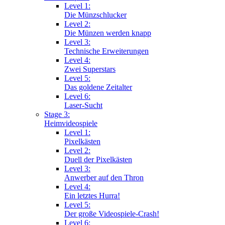
Level 1:
Die Münzschlucker
Level 2:
Die Münzen werden knapp
Level 3:
Technische Erweiterungen
Level 4:
Zwei Superstars
Level 5:
Das goldene Zeitalter
Level 6:
Laser-Sucht
Stage 3:
Heimvideospiele
Level 1:
Pixelkästen
Level 2:
Duell der Pixelkästen
Level 3:
Anwerber auf den Thron
Level 4:
Ein letztes Hurra!
Level 5:
Der große Videospiele-Crash!
Level 6: