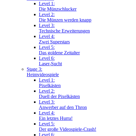
Level 1:
Die Münzschlucker
Level 2:
Die Münzen werden knapp
Level 3:
Technische Erweiterungen
Level 4:
Zwei Superstars
Level 5:
Das goldene Zeitalter
Level 6:
Laser-Sucht
Stage 3:
Heimvideospiele
Level 1:
Pixelkästen
Level 2:
Duell der Pixelkästen
Level 3:
Anwerber auf den Thron
Level 4:
Ein letztes Hurra!
Level 5:
Der große Videospiele-Crash!
Level 6: