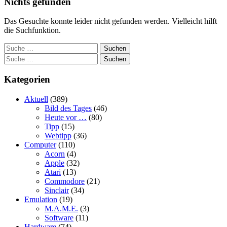
Nichts gefunden
Das Gesuchte konnte leider nicht gefunden werden. Vielleicht hilft
die Suchfunktion.
Suchen
Suchen
Kategorien
Aktuell
(389)
Bild des Tages
(46)
Heute vor …
(80)
Tipp
(15)
Webtipp
(36)
Computer
(110)
Acorn
(4)
Apple
(32)
Atari
(13)
Commodore
(21)
Sinclair
(34)
Emulation
(19)
M.A.M.E.
(3)
Software
(11)
Hardware
(74)