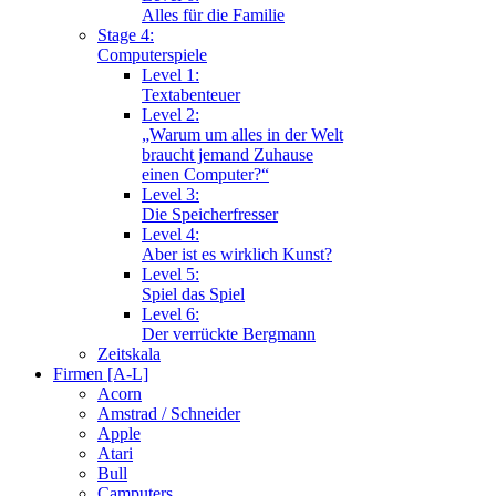
Alles für die Familie
Stage 4:
Computerspiele
Level 1:
Textabenteuer
Level 2:
„Warum um alles in der Welt
braucht jemand Zuhause
einen Computer?“
Level 3:
Die Speicherfresser
Level 4:
Aber ist es wirklich Kunst?
Level 5:
Spiel das Spiel
Level 6:
Der verrückte Bergmann
Zeitskala
Firmen [A-L]
Acorn
Amstrad / Schneider
Apple
Atari
Bull
Camputers