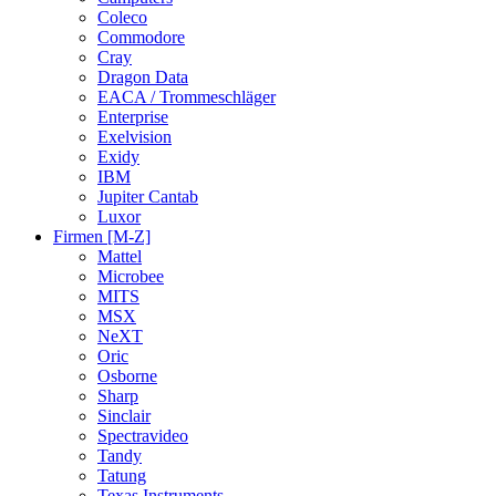
Coleco
Commodore
Cray
Dragon Data
EACA / Trommeschläger
Enterprise
Exelvision
Exidy
IBM
Jupiter Cantab
Luxor
Firmen [M-Z]
Mattel
Microbee
MITS
MSX
NeXT
Oric
Osborne
Sharp
Sinclair
Spectravideo
Tandy
Tatung
Texas Instruments