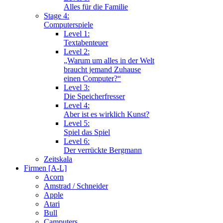
Alles für die Familie
Stage 4:
Computerspiele
Level 1:
Textabenteuer
Level 2:
„Warum um alles in der Welt
braucht jemand Zuhause
einen Computer?“
Level 3:
Die Speicherfresser
Level 4:
Aber ist es wirklich Kunst?
Level 5:
Spiel das Spiel
Level 6:
Der verrückte Bergmann
Zeitskala
Firmen [A-L]
Acorn
Amstrad / Schneider
Apple
Atari
Bull
Camputers