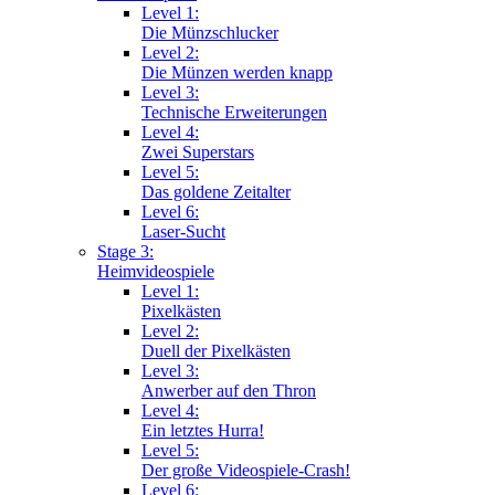
Level 1:
Die Münzschlucker
Level 2:
Die Münzen werden knapp
Level 3:
Technische Erweiterungen
Level 4:
Zwei Superstars
Level 5:
Das goldene Zeitalter
Level 6:
Laser-Sucht
Stage 3:
Heimvideospiele
Level 1:
Pixelkästen
Level 2:
Duell der Pixelkästen
Level 3:
Anwerber auf den Thron
Level 4:
Ein letztes Hurra!
Level 5:
Der große Videospiele-Crash!
Level 6: