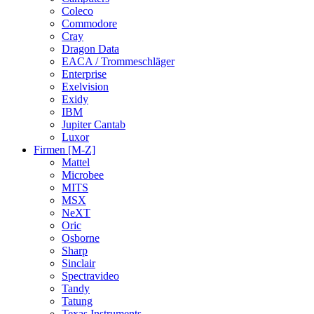
Coleco
Commodore
Cray
Dragon Data
EACA / Trommeschläger
Enterprise
Exelvision
Exidy
IBM
Jupiter Cantab
Luxor
Firmen [M-Z]
Mattel
Microbee
MITS
MSX
NeXT
Oric
Osborne
Sharp
Sinclair
Spectravideo
Tandy
Tatung
Texas Instruments