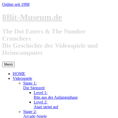
Online seit 1998
Zum
8Bit-Museum.de
Inhalt
springen
The Dot Eaters & The Number
Crunchers
Die Geschichte der Videospiele und
Heimcomputer
Menü
HOME
Videospiele
Stage 1:
Die Steinzeit
Level 1:
Bits aus der Anfangsphase
Level 2:
Atari steigt auf
Stage 2:
Arcade-Spiele