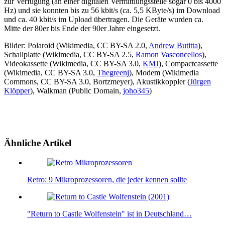
zur Verfügung (an einer digitalen Vermittlungsstelle sogar 0 bis 4000
Hz) und sie konnten bis zu 56 kbit/s (ca. 5,5 KByte/s) im Download
und ca. 40 kbit/s im Upload übertragen. Die Geräte wurden ca.
Mitte der 80er bis Ende der 90er Jahre eingesetzt.
Bilder: Polaroid (Wikimedia, CC BY-SA 2.0,
Andrew Butitta
),
Schallplatte (Wikimedia, CC BY-SA 2.5,
Ramon Vasconcellos
),
Videokassette (Wikimedia, CC BY-SA 3.0,
KMJ
), Compactcassette
(Wikimedia, CC BY-SA 3.0,
Thegreenj
), Modem (Wikimedia
Commons, CC BY-SA 3.0, Bortzmeyer), Akustikkoppler (
Jürgen
Klöpper
), Walkman (Public Domain,
joho345
)
Ähnliche Artikel
Retro: 9 Mikroprozessoren, die jeder kennen sollte
"Return to Castle Wolfenstein" ist in Deutschland…