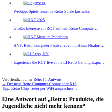
Webtipp: Spiele tausende Retro-Spiele kostenlos
Großes Interesse am RCT auf dem Retro Computer…
HNF: Retro Computer Festival 2025 im Heinz Nixdorf…
Experience the RCT live at the LI Retro Gaming Expo…
Veröffentlicht unter
Retro
|
1 Antwort
Beitragsnavigation
←
Der neue Retro Computer Commander X16
Tipp: Retro Chip Tester per WiFi ansprechen
→
Eine Antwort auf „Retro: Produkte, die
Jugendliche nicht mehr kennen“