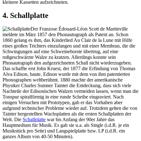
kleinere Kassetten aufzeichneten.
4. Schallplatte
Der Franzose Édouard-Léon Scott de Martinville
meldete im März 1857 den Phonautograph als Patent an. Schon
1860 gelang es ihm, das Kinderlied Au Clair de la Lune mit Hilfe
eines großen Trichters einzufangen und mit einer Membran, die die
Schwingungen auf eine Schweineborste übertrug, auf eine
rußgeschwärzte Walze zu kratzen. Allerdings konnte sein
Phonautograph den aufgezeichneten Schall nicht wiederzugeben.
Das schaffte erst John Kruesi, der 1877 die Erfindung von Thomas
Alva Edison, baute. Edison wurde mit dem von ihm patentierten
Phonographen weltberühmt. 1880 machte der amerikanische
Physiker Charles Sumner Tainter die Entdeckung, dass sich viele
Nachteile der Edisonischen Walzen vermeiden lassen, wenn man die
Tonspur spiralförmig in eine runde Scheibe eingraviert. Nach
einigen Versuchen mit Prototypen, gab er das Vorhaben aber
aufgrund technischer Probleme wieder auf. Trotzdem gelten die von
Tainter hergestellten Wachsplatten als die ersten Schallplatten der
Welt. Die
Schallplatte
war bis Anfang der 90er Jahre das
Hauptmedium für Musik. Es gab sie u.a. als Single (i.d.R. je ein
Musikstück pro Seite) und Langspielplatte bzw. LP (i.d.R. ein
ganzes Album von 40-50 Minuten).