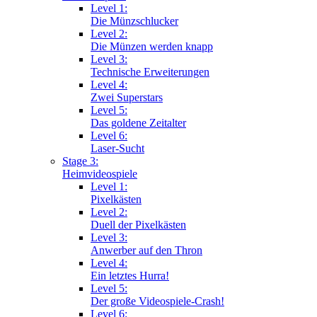
Level 1:
Die Münzschlucker
Level 2:
Die Münzen werden knapp
Level 3:
Technische Erweiterungen
Level 4:
Zwei Superstars
Level 5:
Das goldene Zeitalter
Level 6:
Laser-Sucht
Stage 3:
Heimvideospiele
Level 1:
Pixelkästen
Level 2:
Duell der Pixelkästen
Level 3:
Anwerber auf den Thron
Level 4:
Ein letztes Hurra!
Level 5:
Der große Videospiele-Crash!
Level 6: