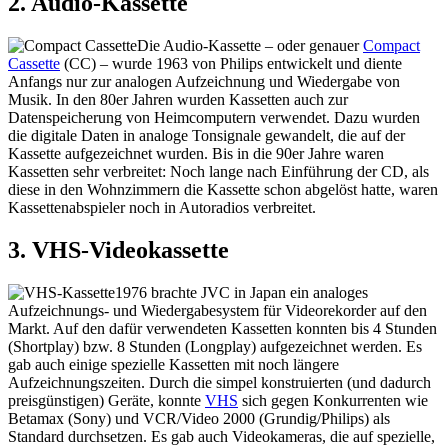
2. Audio-Kassette
Die Audio-Kassette – oder genauer
Compact
Cassette
(CC) – wurde 1963 von Philips entwickelt und diente
Anfangs nur zur analogen Aufzeichnung und Wiedergabe von
Musik. In den 80er Jahren wurden Kassetten auch zur
Datenspeicherung von Heimcomputern verwendet. Dazu wurden
die digitale Daten in analoge Tonsignale gewandelt, die auf der
Kassette aufgezeichnet wurden. Bis in die 90er Jahre waren
Kassetten sehr verbreitet: Noch lange nach Einführung der CD, als
diese in den Wohnzimmern die Kassette schon abgelöst hatte, waren
Kassettenabspieler noch in Autoradios verbreitet.
3. VHS-Videokassette
1976 brachte JVC in Japan ein analoges
Aufzeichnungs- und Wiedergabesystem für Videorekorder auf den
Markt. Auf den dafür verwendeten Kassetten konnten bis 4 Stunden
(Shortplay) bzw. 8 Stunden (Longplay) aufgezeichnet werden. Es
gab auch einige spezielle Kassetten mit noch längere
Aufzeichnungszeiten. Durch die simpel konstruierten (und dadurch
preisgünstigen) Geräte, konnte
VHS
sich gegen Konkurrenten wie
Betamax (Sony) und VCR/Video 2000 (Grundig/Philips) als
Standard durchsetzen. Es gab auch Videokameras, die auf spezielle,