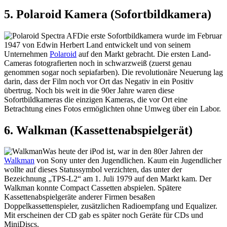
5. Polaroid Kamera (Sofortbildkamera)
Die erste Sofortbildkamera wurde im Februar
1947 von Edwin Herbert Land entwickelt und von seinem
Unternehmen
Polaroid
auf den Markt gebracht. Die ersten Land-
Cameras fotografierten noch in schwarzweiß (zuerst genau
genommen sogar noch sepiafarben). Die revolutionäre Neuerung lag
darin, dass der Film noch vor Ort das Negativ in ein Positiv
übertrug. Noch bis weit in die 90er Jahre waren diese
Sofortbildkameras die einzigen Kameras, die vor Ort eine
Betrachtung eines Fotos ermöglichten ohne Umweg über ein Labor.
6. Walkman (Kassettenabspielgerät)
Was heute der iPod ist, war in den 80er Jahren der
Walkman
von Sony unter den Jugendlichen. Kaum ein Jugendlicher
wollte auf dieses Statussymbol verzichten, das unter der
Bezeichnung „TPS-L2“ am 1. Juli 1979 auf den Markt kam. Der
Walkman konnte Compact Cassetten abspielen. Spätere
Kassettenabspielgeräte anderer Firmen besaßen
Doppelkassettenspieler, zusätzlichen Radioempfang und Equalizer.
Mit erscheinen der CD gab es später noch Geräte für CDs und
MiniDiscs.