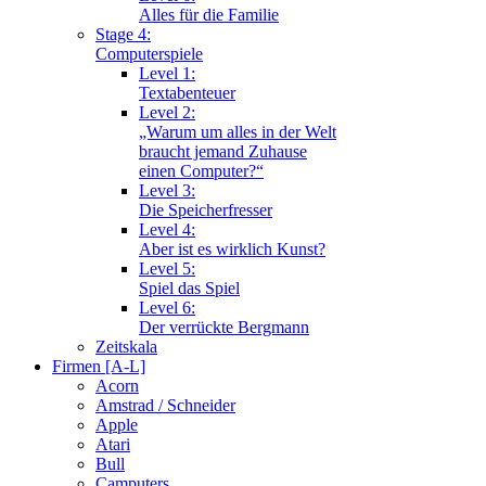
Alles für die Familie
Stage 4:
Computerspiele
Level 1:
Textabenteuer
Level 2:
„Warum um alles in der Welt
braucht jemand Zuhause
einen Computer?“
Level 3:
Die Speicherfresser
Level 4:
Aber ist es wirklich Kunst?
Level 5:
Spiel das Spiel
Level 6:
Der verrückte Bergmann
Zeitskala
Firmen [A-L]
Acorn
Amstrad / Schneider
Apple
Atari
Bull
Camputers