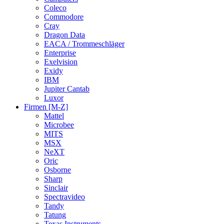
Coleco
Commodore
Cray
Dragon Data
EACA / Trommeschläger
Enterprise
Exelvision
Exidy
IBM
Jupiter Cantab
Luxor
Firmen [M-Z]
Mattel
Microbee
MITS
MSX
NeXT
Oric
Osborne
Sharp
Sinclair
Spectravideo
Tandy
Tatung
Texas Instruments