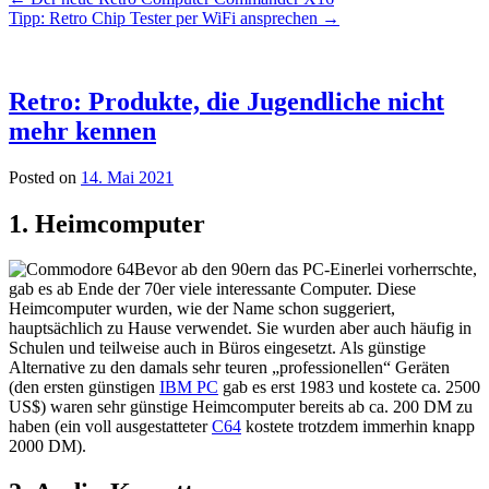
Tipp: Retro Chip Tester per WiFi ansprechen
→
Retro: Produkte, die Jugendliche nicht
mehr kennen
Posted on
14. Mai 2021
1. Heimcomputer
Bevor ab den 90ern das PC-Einerlei vorherrschte,
gab es ab Ende der 70er viele interessante Computer. Diese
Heimcomputer wurden, wie der Name schon suggeriert,
hauptsächlich zu Hause verwendet. Sie wurden aber auch häufig in
Schulen und teilweise auch in Büros eingesetzt. Als günstige
Alternative zu den damals sehr teuren „professionellen“ Geräten
(den ersten günstigen
IBM PC
gab es erst 1983 und kostete ca. 2500
US$) waren sehr günstige Heimcomputer bereits ab ca. 200 DM zu
haben (ein voll ausgestatteter
C64
kostete trotzdem immerhin knapp
2000 DM).