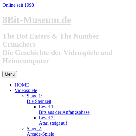
Online seit 1998
Zum
8Bit-Museum.de
Inhalt
springen
The Dot Eaters & The Number
Crunchers
Die Geschichte der Videospiele und
Heimcomputer
Menü
HOME
Videospiele
Stage 1:
Die Steinzeit
Level 1:
Bits aus der Anfangsphase
Level 2:
Atari steigt auf
Stage 2:
Arcade-Spiele