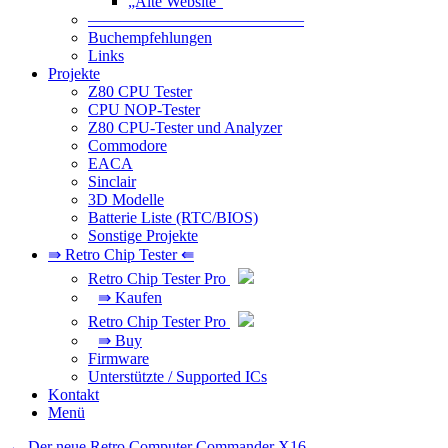
„Alte Website“
—————————————–
Buchempfehlungen
Links
Projekte
Z80 CPU Tester
CPU NOP-Tester
Z80 CPU-Tester und Analyzer
Commodore
EACA
Sinclair
3D Modelle
Batterie Liste (RTC/BIOS)
Sonstige Projekte
⇛ Retro Chip Tester ⇚
Retro Chip Tester Pro
⇛ Kaufen
Retro Chip Tester Pro
⇛ Buy
Firmware
Unterstützte / Supported ICs
Kontakt
Menü
Beitragsnavigation
←
Der neue Retro Computer Commander X16