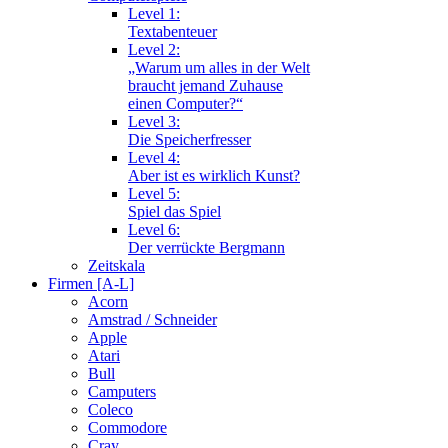
Level 1:
Textabenteuer
Level 2:
„Warum um alles in der Welt
braucht jemand Zuhause
einen Computer?“
Level 3:
Die Speicherfresser
Level 4:
Aber ist es wirklich Kunst?
Level 5:
Spiel das Spiel
Level 6:
Der verrückte Bergmann
Zeitskala
Firmen [A-L]
Acorn
Amstrad / Schneider
Apple
Atari
Bull
Camputers
Coleco
Commodore
Cray