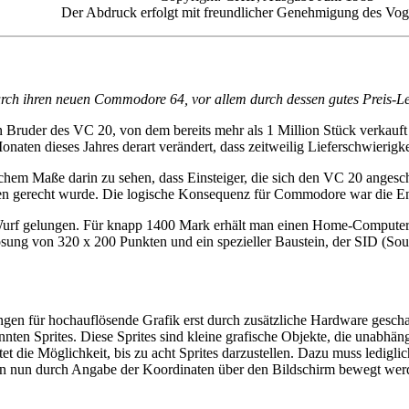
Der Abdruck erfolgt mit freundlicher Genehmigung des Vog
ch ihren neuen Commodore 64, vor allem durch dessen gutes Preis-Lei
 Bruder des VC 20, von dem bereits mehr als 1 Million Stück verkauft 
naten dieses Jahres derart verändert, dass zeitweilig Lieferschwierigke
lichem Maße darin zu sehen, dass Einsteiger, die sich den VC 20 angesc
en gerecht wurde. Die logische Konsequenz für Commodore war die 
Wurf gelungen. Für knapp 1400 Mark erhält man einen Home-Computer mi
lösung von 320 x 200 Punkten und ein spezieller Baustein, der SID (S
en für hochauflösende Grafik erst durch zusätzliche Hardware gesch
ten Sprites. Diese Sprites sind kleine grafische Objekte, die unabhän
die Möglichkeit, bis zu acht Sprites darzustellen. Dazu muss lediglich
n nun durch Angabe der Koordinaten über den Bildschirm bewegt werde