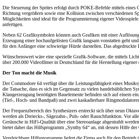
Die Steuerung der Sprites erfolgt durch POKE-Befehle mittels eines 
Richtung vergrößern sowie eine Kollision zwischen verschiedenen Spr
Möglichkeiten sind ideal für die Programmierung eigener Videospiele.
anfertigen.
Neben 62 Grafiksymbolen können auch Grafiken mit einer Auflösung von
Erzeugung einer hochaufgelösten Grafik langsam vonstatten geht und 
für den Anfänger eine schwierige Hürde darstellen. Das abgedruckte 
Wünschenswert wäre eine spezielle Grafik-Software, die mittels Lich
über 200.000 Videofilmer in Deutschland für die Herstellung eigener 
Der Ton macht die Musik
Der Commodore 64 verfügt über die Leistungsfähigkeit eines Musiksy
die Tatsache, dass es sich im Gegensatz zu vielen handelsüblichen S
Klangerzeugung benötigten Bauelemente befinden sich auf einem einz
(Tief-, Hoch- und Bandpaß) und zwei kaskadierbare Ringmodulatore
Der Frequenzbereich des Synthesizers erstreckt sich über neun Oktav
werden als Dreiecks-, Sägezahn-, Puls- oder Rauschfunktion. Vor a
Geräusche in HiFi-Qualität über eine Stereoanlage abgestrahlt werd
bietet daher das Hilfsprogramm „Synthy 64“ an, mit dessen Hilfe de
Vergleichbare Hilfsprogramme liefert die Firma auch für den Betrieb