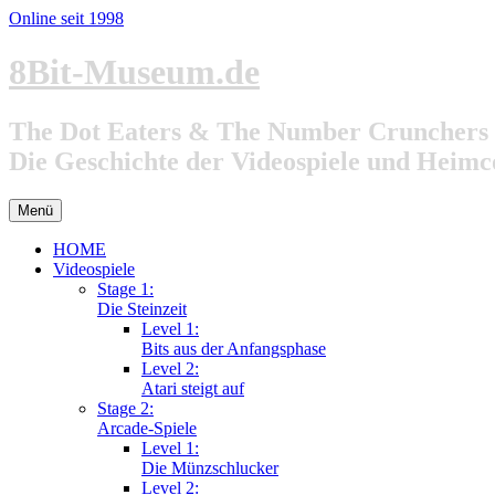
Online seit 1998
Zum
8Bit-Museum.de
Inhalt
springen
The Dot Eaters & The Number Crunchers
Die Geschichte der Videospiele und Heim
Menü
HOME
Videospiele
Stage 1:
Die Steinzeit
Level 1:
Bits aus der Anfangsphase
Level 2:
Atari steigt auf
Stage 2:
Arcade-Spiele
Level 1:
Die Münzschlucker
Level 2: