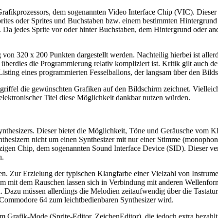
Grafikprozessors, dem sogenannten Video Interface Chip (VIC). Dieser 
ites oder Sprites und Buchstaben bzw. einem bestimmten Hintergrund fe
 Da jedes Sprite vor oder hinter Buchstaben, dem Hintergrund oder and
 320 x 200 Punkten dargestellt werden. Nachteilig hierbei ist allerdin
überdies die Programmierung relativ kompliziert ist. Kritik gilt auch
Listing eines programmierten Fesselballons, der langsam über den Bild
tgriffel die gewünschten Grafiken auf den Bildschirm zeichnet. Vielle
elektronischer Titel diese Möglichkeit dankbar nutzen würden.
nthesizers. Dieser bietet die Möglichkeit, Töne und Geräusche vom Kl
ynthesizern nicht um einen Synthesizer mit nur einer Stimme (monophon
igen Chip, dem sogenannten Sound Interface Device (SID). Dieser verfü
n.
en. Zur Erzielung der typischen Klangfarbe einer Vielzahl von Instru
llem mit dem Rauschen lassen sich in Verbindung mit anderen Wellenf
en. Dazu müssen allerdings die Melodien zeitaufwendig über die Tasta
r Commodore 64 zum leichtbedienbaren Synthesizer wird.
 im Grafik-Mode (Sprite-Editor, ZeichenEditor), die jedoch extra beza