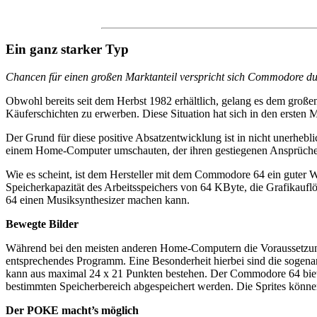
Ein ganz starker Typ
Chancen für einen großen Marktanteil verspricht sich Commodore dur
Obwohl bereits seit dem Herbst 1982 erhältlich, gelang es dem großen
Käuferschichten zu erwerben. Diese Situation hat sich in den ersten Mo
Der Grund für diese positive Absatzentwicklung ist in nicht unerheb
einem Home-Computer umschauten, der ihren gestiegenen Ansprüch
Wie es scheint, ist dem Hersteller mit dem Commodore 64 ein guter 
Speicherkapazität des Arbeitsspeichers von 64 KByte, die Grafikauf
64 einen Musiksynthesizer machen kann.
Bewegte Bilder
Während bei den meisten anderen Home-Computern die Voraussetzung
entsprechendes Programm. Eine Besonderheit hierbei sind die sogenann
kann aus maximal 24 x 21 Punkten bestehen. Der Commodore 64 bietet 
bestimmten Speicherbereich abgespeichert werden. Die Sprites könne
Der POKE macht’s möglich