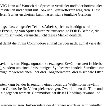
VIC kann auf Wunsch die Sprites in vertikaler und/oder horizontaler
ststellen und darauf mit Ton- und Grafikeffekten reagieren. Diese
eren Sprites erscheinen kann, lassen sich räumliche Grafiken
gs, dass ein großer Teil des Arbeitsspeichers benötigt wird, die
 der Erzeugung von Sprites durch zeitaufwendige POKE-Befehle, die
schirm schwebt, veranschaulicht dieses Manko deutlich.
icht denkt die Firma Commodore einmal darüber nach, zumal viele der
avier bis zum Flugzeugmotor zu erzeugen. Erwähnenswert ist hierbei
), sondern um einen dreistimmigen Synthesizer handelt. Sämtliche zur
gt im wesentlichen über drei Tongeneratoren, drei mischbare Filter
menten kann bei der Erzeugung eines Tones die Wellenform gewählt
ormen Geräusche für Videospiele erzeugen. Zwar können die Töne und
tur eingegeben werden. Commodore hat dieses Handikap erkannt und
hlt werden müssen. Insbesondere der Anfänger würde es sehr begrüßen,