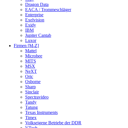
Dragon Data
EACA / Trommeschläger
Enterprise
Exelvision
Exidy
IBM
Jupiter Cantab
Luxor
Firmen [M-Z]
Mattel
Microbee
MITS
MSX
NeXT
Oric
Osborne
Sharp
Sinclair
Spectravideo
Tandy
Tatung
Texas Instruments
Timex
Volkseigene Betriebe der DDR
VTech