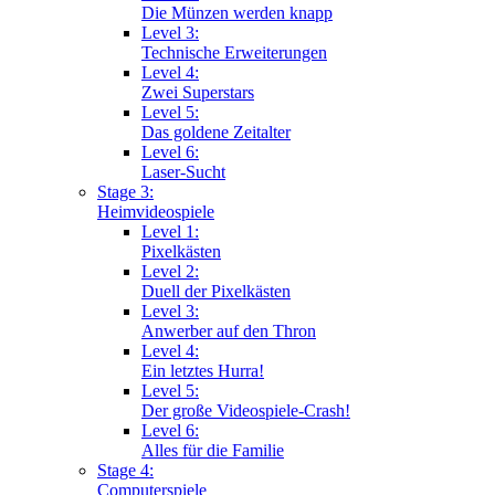
Die Münzen werden knapp
Level 3:
Technische Erweiterungen
Level 4:
Zwei Superstars
Level 5:
Das goldene Zeitalter
Level 6:
Laser-Sucht
Stage 3:
Heimvideospiele
Level 1:
Pixelkästen
Level 2:
Duell der Pixelkästen
Level 3:
Anwerber auf den Thron
Level 4:
Ein letztes Hurra!
Level 5:
Der große Videospiele-Crash!
Level 6:
Alles für die Familie
Stage 4:
Computerspiele