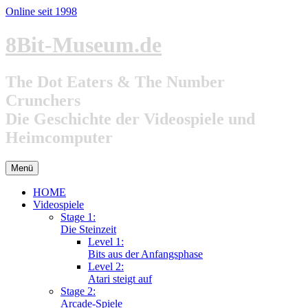
Online seit 1998
Zum
8Bit-Museum.de
Inhalt
springen
The Dot Eaters & The Number
Crunchers
Die Geschichte der Videospiele und
Heimcomputer
Menü
HOME
Videospiele
Stage 1:
Die Steinzeit
Level 1:
Bits aus der Anfangsphase
Level 2:
Atari steigt auf
Stage 2:
Arcade-Spiele