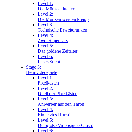
Level 1:
Die Münzschlucker
Level 2:
Die Münzen werden knapp
Level 3:
Technische Erweiterungen
Level 4:
Zwei Superstars
Level 5:
Das goldene Zeitalter
Level 6:
Laser-Sucht
Stage 3:
Heimvideospiele
Level 1:
Pixelkästen
Level 2:
Duell der Pixelkästen
Level 3:
Anwerber auf den Thron
Level 4:
Ein letztes Hurra!
Level 5:
Der große Videospiele-Crash!
Level 6: