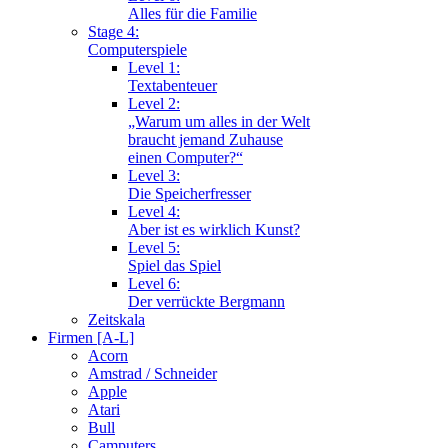
Alles für die Familie
Stage 4:
Computerspiele
Level 1:
Textabenteuer
Level 2:
„Warum um alles in der Welt
braucht jemand Zuhause
einen Computer?“
Level 3:
Die Speicherfresser
Level 4:
Aber ist es wirklich Kunst?
Level 5:
Spiel das Spiel
Level 6:
Der verrückte Bergmann
Zeitskala
Firmen [A-L]
Acorn
Amstrad / Schneider
Apple
Atari
Bull
Camputers