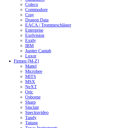
Coleco
Commodore
Cray
Dragon Data
EACA / Trommeschläger
Enterprise
Exelvision
Exidy
IBM
Jupiter Cantab
Luxor
Firmen [M-Z]
Mattel
Microbee
MITS
MSX
NeXT
Oric
Osborne
Sharp
Sinclair
Spectravideo
Tandy
Tatung
Texas Instruments