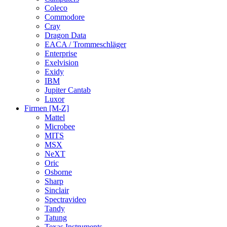
Coleco
Commodore
Cray
Dragon Data
EACA / Trommeschläger
Enterprise
Exelvision
Exidy
IBM
Jupiter Cantab
Luxor
Firmen [M-Z]
Mattel
Microbee
MITS
MSX
NeXT
Oric
Osborne
Sharp
Sinclair
Spectravideo
Tandy
Tatung
Texas Instruments