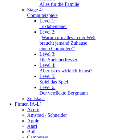
Alles für die Familie
Stage 4:
Computerspiele
Level 1:
Textabenteuer
Level 2:
„Warum um alles in der Welt
braucht jemand Zuhause
einen Computer?“
Level 3:
Die Speicherfresser
Level 4:
Aber ist es wirklich Kunst?
Level 5:
Spiel das Spiel
Level 6:
Der verrückte Bergmann
Zeitskala
Firmen [A-L]
Acorn
Amstrad / Schneider
Apple
Atari
Bull
Camputers