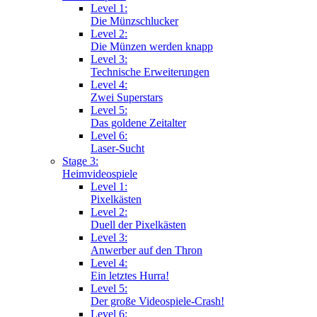
Level 1:
Die Münzschlucker
Level 2:
Die Münzen werden knapp
Level 3:
Technische Erweiterungen
Level 4:
Zwei Superstars
Level 5:
Das goldene Zeitalter
Level 6:
Laser-Sucht
Stage 3:
Heimvideospiele
Level 1:
Pixelkästen
Level 2:
Duell der Pixelkästen
Level 3:
Anwerber auf den Thron
Level 4:
Ein letztes Hurra!
Level 5:
Der große Videospiele-Crash!
Level 6: