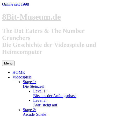
Online seit 1998
Zum
8Bit-Museum.de
Inhalt
springen
The Dot Eaters & The Number
Crunchers
Die Geschichte der Videospiele und
Heimcomputer
Menü
HOME
Videospiele
Stage 1:
Die Steinzeit
Level 1:
Bits aus der Anfangsphase
Level 2:
Atari steigt auf
Stage 2:
Arcade-Spiele