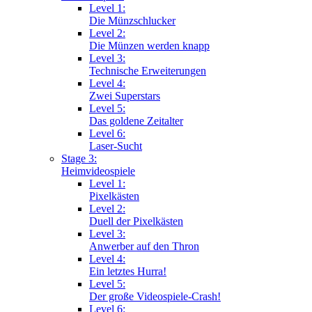
Level 1:
Die Münzschlucker
Level 2:
Die Münzen werden knapp
Level 3:
Technische Erweiterungen
Level 4:
Zwei Superstars
Level 5:
Das goldene Zeitalter
Level 6:
Laser-Sucht
Stage 3:
Heimvideospiele
Level 1:
Pixelkästen
Level 2:
Duell der Pixelkästen
Level 3:
Anwerber auf den Thron
Level 4:
Ein letztes Hurra!
Level 5:
Der große Videospiele-Crash!
Level 6: