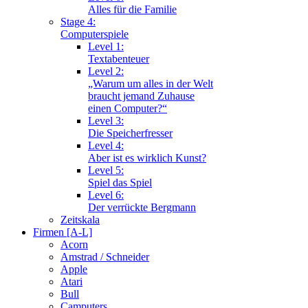
Alles für die Familie
Stage 4:
Computerspiele
Level 1:
Textabenteuer
Level 2:
„Warum um alles in der Welt
braucht jemand Zuhause
einen Computer?“
Level 3:
Die Speicherfresser
Level 4:
Aber ist es wirklich Kunst?
Level 5:
Spiel das Spiel
Level 6:
Der verrückte Bergmann
Zeitskala
Firmen [A-L]
Acorn
Amstrad / Schneider
Apple
Atari
Bull
Camputers