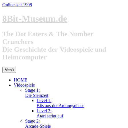
Online seit 1998
Zum
8Bit-Museum.de
Inhalt
springen
The Dot Eaters & The Number
Crunchers
Die Geschichte der Videospiele und
Heimcomputer
Menü
HOME
Videospiele
Stage 1:
Die Steinzeit
Level 1:
Bits aus der Anfangsphase
Level 2:
Atari steigt auf
Stage 2:
Arcade-Spiele