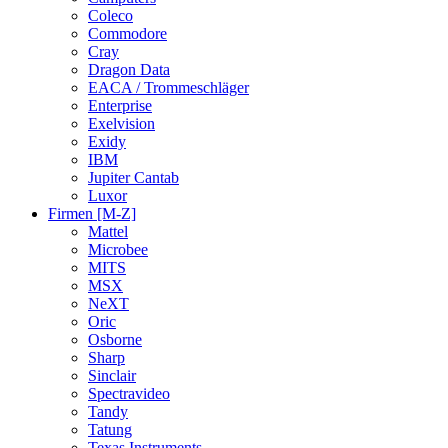
Coleco
Commodore
Cray
Dragon Data
EACA / Trommeschläger
Enterprise
Exelvision
Exidy
IBM
Jupiter Cantab
Luxor
Firmen [M-Z]
Mattel
Microbee
MITS
MSX
NeXT
Oric
Osborne
Sharp
Sinclair
Spectravideo
Tandy
Tatung
Texas Instruments