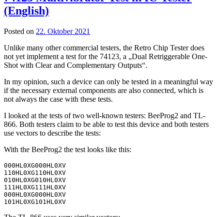
(English)
Posted on
22. Oktober 2021
Unlike many other commercial testers, the Retro Chip Tester does
not yet implement a test for the 74123, a „Dual Retriggerable One-
Shot with Clear and Complementary Outputs“.
In my opinion, such a device can only be tested in a meaningful way
if the necessary external components are also connected, which is
not always the case with these tests.
I looked at the tests of two well-known testers: BeeProg2 and TL-
866. Both testers claim to be able to test this device and both testers
use vectors to describe the tests:
With the BeeProg2 the test looks like this:
000HL0XG000HL0XV

110HL0XG110HL0XV

010HL0XG010HL0XV

111HL0XG111HL0XV

000HL0XG000HL0XV

101HL0XG101HL0XV