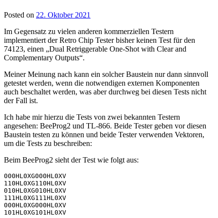
Posted on
22. Oktober 2021
Im Gegensatz zu vielen anderen kommerziellen Testern
implementiert der Retro Chip Tester bisher keinen Test für den
74123, einen „Dual Retriggerable One-Shot with Clear and
Complementary Outputs“.
Meiner Meinung nach kann ein solcher Baustein nur dann sinnvoll
getestet werden, wenn die notwendigen externen Komponenten
auch beschaltet werden, was aber durchweg bei diesen Tests nicht
der Fall ist.
Ich habe mir hierzu die Tests von zwei bekannten Testern
angesehen: BeeProg2 und TL-866. Beide Tester geben vor diesen
Baustein testen zu können und beide Tester verwenden Vektoren,
um die Tests zu beschreiben:
Beim BeeProg2 sieht der Test wie folgt aus:
000HL0XG000HL0XV

110HL0XG110HL0XV

010HL0XG010HL0XV

111HL0XG111HL0XV

000HL0XG000HL0XV

101HL0XG101HL0XV