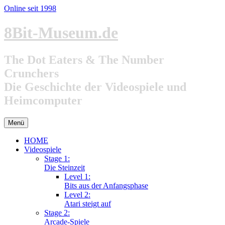
Online seit 1998
Zum
8Bit-Museum.de
Inhalt
springen
The Dot Eaters & The Number
Crunchers
Die Geschichte der Videospiele und
Heimcomputer
Menü
HOME
Videospiele
Stage 1:
Die Steinzeit
Level 1:
Bits aus der Anfangsphase
Level 2:
Atari steigt auf
Stage 2:
Arcade-Spiele