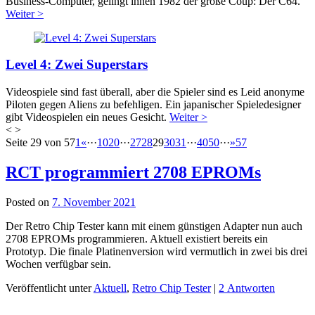
Business-Computer, gelingt ihnen 1982 der große Coup: Der C64.
Weiter >
Level 4: Zwei Superstars
Videospiele sind fast überall, aber die Spieler sind es Leid anonyme
Piloten gegen Aliens zu befehligen. Ein japanischer Spieledesigner
gibt Videospielen ein neues Gesicht.
Weiter >
<
>
Beitragsnavigation
Seite 29 von 57
1
«
···
10
20
···
27
28
29
30
31
···
40
50
···
»
57
RCT programmiert 2708 EPROMs
Posted on
7. November 2021
Der Retro Chip Tester kann mit einem günstigen Adapter nun auch
2708 EPROMs programmieren. Aktuell existiert bereits ein
Prototyp. Die finale Platinenversion wird vermutlich in zwei bis drei
Wochen verfügbar sein.
Veröffentlicht unter
Aktuell
,
Retro Chip Tester
|
2 Antworten