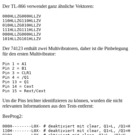
Der TL-866 verwendet ganz ähnliche Vektoren:
000HLLZG000HLLZV

110HLLZG110HLLZV

010HLLZG010HLLZV

111HLLZG111HLLZV

000HLLZG000HLLZV

101HLLZG101HLLZV
Der 74123 enthält zwei Multivibratoren, daher ist die Pinbelegung
für den ersten Multivibrator:
Pin 1 = A1

Pin 2 = B1

Pin 3 = CLR1

Pin 4 = /Q1

Pin 13 = Q1

Pin 14 = Cext

Pin 15 = Rext/Cext
Um die Pins leichter identifizieren zu können, wurden die nicht
relevanten Informationen aus den Tests entfernt:
BeeProg2:
000H--------L0X- # deaktiviert mit clear, Q1=L, /Q1=H

110H--------L0X- # deaktiviert mit clear, Q1=L, /Q1=H
