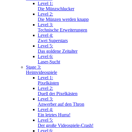
Level 1:
Die Münzschlucker
Level 2:
Die Münzen werden knapp
Level 3:
Technische Erweiterungen
Level 4:
Zwei Superstars
Level 5:
Das goldene Zeitalter
Level 6:
Laser-Sucht
Stage 3:
Heimvideospiele
Level 1:
Pixelkästen
Level 2:
Duell der Pixelkästen
Level 3:
Anwerber auf den Thron
Level 4:
Ein letztes Hurra!
Level 5:
Der große Videospiele-Crash!
Level 6: