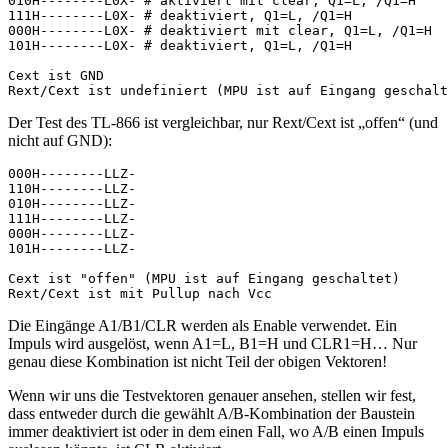
010H--------L0X- # aktiviert mit clear, Q1=L, /Q1=H

111H--------L0X- # deaktiviert, Q1=L, /Q1=H

000H--------L0X- # deaktiviert mit clear, Q1=L, /Q1=H

101H--------L0X- # deaktiviert, Q1=L, /Q1=H

Cext ist GND

Der Test des TL-866 ist vergleichbar, nur Rext/Cext ist „offen“ (und
nicht auf GND):
000H--------LLZ-

110H--------LLZ-

010H--------LLZ-

111H--------LLZ-

000H--------LLZ-

101H--------LLZ-

Cext ist "offen" (MPU ist auf Eingang geschaltet)

Die Eingänge A1/B1/CLR werden als Enable verwendet. Ein
Impuls wird ausgelöst, wenn A1=L, B1=H und CLR1=H… Nur
genau diese Kombination ist nicht Teil der obigen Vektoren!
Wenn wir uns die Testvektoren genauer ansehen, stellen wir fest,
dass entweder durch die gewählt A/B-Kombination der Baustein
immer deaktiviert ist oder in dem einen Fall, wo A/B einen Impuls