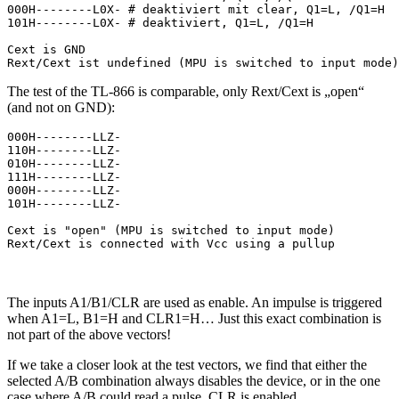
000H--------L0X- # deaktiviert mit clear, Q1=L, /Q1=H

101H--------L0X- # deaktiviert, Q1=L, /Q1=H

Cext is GND

The test of the TL-866 is comparable, only Rext/Cext is „open“
(and not on GND):
000H--------LLZ-

110H--------LLZ-

010H--------LLZ-

111H--------LLZ-

000H--------LLZ-

101H--------LLZ-

Cext is "open" (MPU is switched to input mode)

The inputs A1/B1/CLR are used as enable. An impulse is triggered
when A1=L, B1=H and CLR1=H… Just this exact combination is
not part of the above vectors!
If we take a closer look at the test vectors, we find that either the
selected A/B combination always disables the device, or in the one
case where A/B could read a pulse, CLR is enabled.