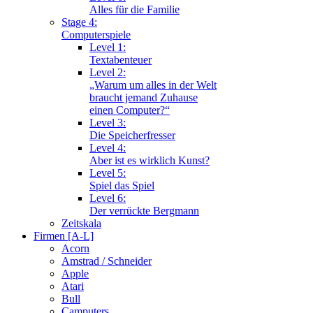
Alles für die Familie
Stage 4:
Computerspiele
Level 1:
Textabenteuer
Level 2:
„Warum um alles in der Welt
braucht jemand Zuhause
einen Computer?“
Level 3:
Die Speicherfresser
Level 4:
Aber ist es wirklich Kunst?
Level 5:
Spiel das Spiel
Level 6:
Der verrückte Bergmann
Zeitskala
Firmen [A-L]
Acorn
Amstrad / Schneider
Apple
Atari
Bull
Camputers