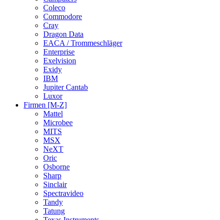
Coleco
Commodore
Cray
Dragon Data
EACA / Trommeschläger
Enterprise
Exelvision
Exidy
IBM
Jupiter Cantab
Luxor
Firmen [M-Z]
Mattel
Microbee
MITS
MSX
NeXT
Oric
Osborne
Sharp
Sinclair
Spectravideo
Tandy
Tatung
Texas Instruments