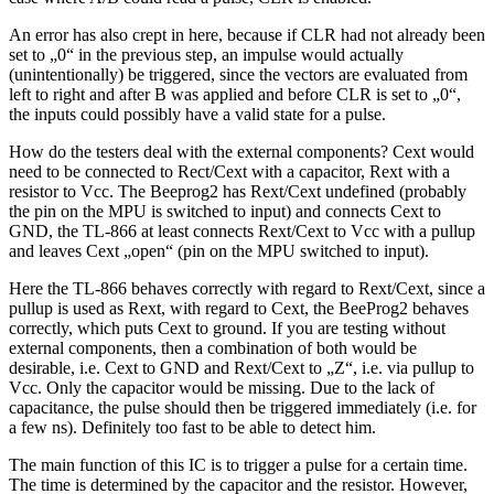
An error has also crept in here, because if CLR had not already been
set to „0“ in the previous step, an impulse would actually
(unintentionally) be triggered, since the vectors are evaluated from
left to right and after B was applied and before CLR is set to „0“,
the inputs could possibly have a valid state for a pulse.
How do the testers deal with the external components? Cext would
need to be connected to Rect/Cext with a capacitor, Rext with a
resistor to Vcc. The Beeprog2 has Rext/Cext undefined (probably
the pin on the MPU is switched to input) and connects Cext to
GND, the TL-866 at least connects Rext/Cext to Vcc with a pullup
and leaves Cext „open“ (pin on the MPU switched to input).
Here the TL-866 behaves correctly with regard to Rext/Cext, since a
pullup is used as Rext, with regard to Cext, the BeeProg2 behaves
correctly, which puts Cext to ground. If you are testing without
external components, then a combination of both would be
desirable, i.e. Cext to GND and Rext/Cext to „Z“, i.e. via pullup to
Vcc. Only the capacitor would be missing. Due to the lack of
capacitance, the pulse should then be triggered immediately (i.e. for
a few ns). Definitely too fast to be able to detect him.
The main function of this IC is to trigger a pulse for a certain time.
The time is determined by the capacitor and the resistor. However,