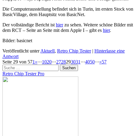
Die Computerausstellung befindet sich in Turin, im ersten Stock von
BasicVillage, dem Hauptsitz von BasicNet.
Der vollständige Bericht ist
hier
zu sehen. Weitere schöne Bilder mit
dem RCT – Seite an Seite mit dem Apple I – gibt es
hier
.
Bilder: basicnet
Veröffentlicht unter
Aktuell
,
Retro Chip Tester
|
Hinterlasse eine
Antwort
Beitragsnavigation
Seite 29 von 57
1
«
···
10
20
···
27
28
29
30
31
···
40
50
···
»
57
Suchen
Retro Chip Tester Pro