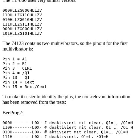
The TL-866 uses very similar vectors:
000HLLZG000HLLZV

110HLLZG110HLLZV

010HLLZG010HLLZV

111HLLZG111HLLZV

000HLLZG000HLLZV

101HLLZG101HLLZV
The 74123 contains two multivibrators, so the pinout for the first
multivibrator is:
Pin 1 = A1

Pin 2 = B1

Pin 3 = CLR1

Pin 4 = /Q1

Pin 13 = Q1

Pin 14 = Cext

Pin 15 = Rext/Cext
To make it easier to identify the pins, the non-relevant information
has been removed from the tests:
BeeProg2:
000H--------L0X- # deaktiviert mit clear, Q1=L, /Q1=H

110H--------L0X- # deaktiviert mit clear, Q1=L, /Q1=H

010H--------L0X- # aktiviert mit clear, Q1=L, /Q1=H

111H--------L0X- # deaktiviert, Q1=L, /Q1=H
