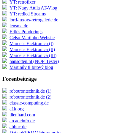
YT: retrofixer
YT: Nagy Attila AT-Vlog
YT: redled Streams
lord-luxors-retrogalerie.de
jensma.de
Erik's Ponderings
Celso Martinho Website
Marcel's Elektronica (I)
Marcel's Elektronica (II)
Marcel's Elektronica (III)
hansotten.nl (NOP-Tester)
Martinův 8-bitový blog
Forenbeiträge
robotrontechnik.de (1)
robotrontechnik.de (2)
classic-computing.de
a1k.org
tlienhard.com
arcadeinfo.de
abbuc.de
DataioEPROM@groups.io