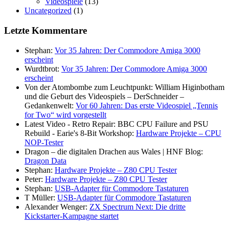
Videospiele
(13)
Uncategorized
(1)
Letzte Kommentare
Stephan:
Vor 35 Jahren: Der Commodore Amiga 3000
erscheint
Wurdtbrot:
Vor 35 Jahren: Der Commodore Amiga 3000
erscheint
Von der Atombombe zum Leuchtpunkt: William Higinbotham
und die Geburt des Videospiels – DerSchneider –
Gedankenwelt:
Vor 60 Jahren: Das erste Videospiel „Tennis
for Two“ wird vorgestellt
Latest Video - Retro Repair: BBC CPU Failure and PSU
Rebuild - Earie's 8-Bit Workshop:
Hardware Projekte – CPU
NOP-Tester
Dragon – die digitalen Drachen aus Wales | HNF Blog:
Dragon Data
Stephan:
Hardware Projekte – Z80 CPU Tester
Peter:
Hardware Projekte – Z80 CPU Tester
Stephan:
USB-Adapter für Commodore Tastaturen
T Müller:
USB-Adapter für Commodore Tastaturen
Alexander Wenger:
ZX Spectrum Next: Die dritte
Kickstarter-Kampagne startet