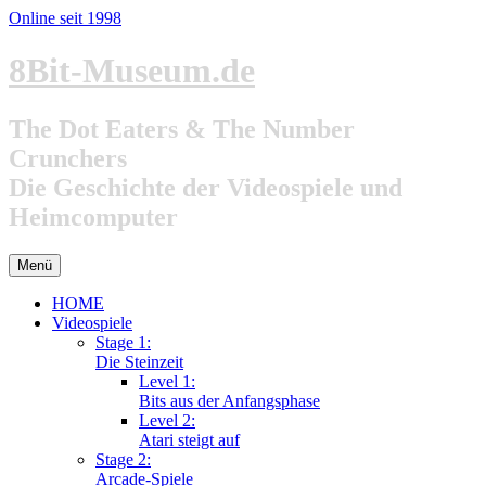
Online seit 1998
Zum
8Bit-Museum.de
Inhalt
springen
The Dot Eaters & The Number
Crunchers
Die Geschichte der Videospiele und
Heimcomputer
Menü
HOME
Videospiele
Stage 1:
Die Steinzeit
Level 1:
Bits aus der Anfangsphase
Level 2:
Atari steigt auf
Stage 2:
Arcade-Spiele