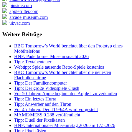
pinside.com
applefritter.com
arcade-museum.com
ukvac.com
Weitere Beiträge
BBC Tomorrow’s World berichtet über den Prototyp eines
Mobiltelefons
HNF: Paderborner Museumsnacht 2026
Tipp: Textabenteuer
Webtipp: Spiele tausende Retro-Spiele kostenlos
BBC Tomorrow’s World berichtet über die neuesten
Flachbildschirme
Tipp: Der Familiencomputer
Tipp: Der große Videospiele-Crash
Vor 50 Jahren: Apple beginnt den Apple I zu verkaufen
Tipp: Ein letztes Hurra
Tipp: Anwerber auf den Thron
Vor 45 Jahren: Der TI 99/4A wird vorgestellt
MAME/MESS 0.288 veröffentlicht
Tipp: Duell der Pixelkästen
HNF: Internationaler Museumstag 2026 am 17.5.2026
Tipp: Pixelkästen