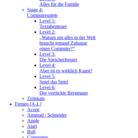
Alles für die Familie
Stage 4:
Computerspiele
Level 1:
Textabenteuer
Level 2:
„Warum um alles in der Welt
braucht jemand Zuhause
einen Computer?“
Level 3:
Die Speicherfresser
Level 4:
Aber ist es wirklich Kunst?
Level 5:
Spiel das Spiel
Level 6:
Der verrückte Bergmann
Zeitskala
Firmen [A-L]
Acorn
Amstrad / Schneider
Apple
Atari
Bull
Camputers