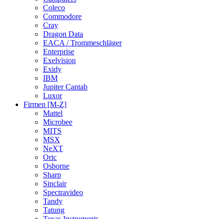
Coleco
Commodore
Cray
Dragon Data
EACA / Trommeschläger
Enterprise
Exelvision
Exidy
IBM
Jupiter Cantab
Luxor
Firmen [M-Z]
Mattel
Microbee
MITS
MSX
NeXT
Oric
Osborne
Sharp
Sinclair
Spectravideo
Tandy
Tatung
Texas Instruments