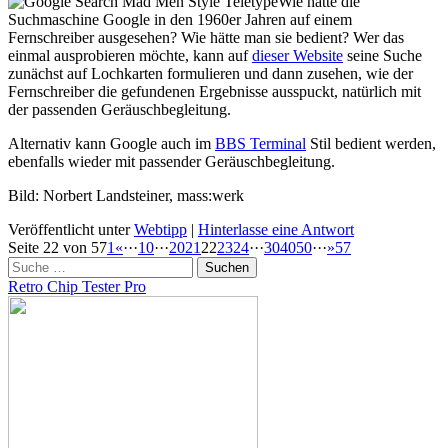
Wie hätte die
Suchmaschine Google in den 1960er Jahren auf einem
Fernschreiber ausgesehen? Wie hätte man sie bedient? Wer das
einmal ausprobieren möchte, kann auf
dieser Website
seine Suche
zunächst auf Lochkarten formulieren und dann zusehen, wie der
Fernschreiber die gefundenen Ergebnisse ausspuckt, natürlich mit
der passenden Geräuschbegleitung.
Alternativ kann Google auch im
BBS Terminal
Stil bedient werden,
ebenfalls wieder mit passender Geräuschbegleitung.
Bild: Norbert Landsteiner, mass:werk
Veröffentlicht unter
Webtipp
|
Hinterlasse eine Antwort
Beitragsnavigation
Seite 22 von 57
1
«
···
10
···
20
21
22
23
24
···
30
40
50
···
»
57
Suchen
Retro Chip Tester Pro