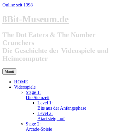
Online seit 1998
Zum
8Bit-Museum.de
Inhalt
springen
The Dot Eaters & The Number
Crunchers
Die Geschichte der Videospiele und
Heimcomputer
Menü
HOME
Videospiele
Stage 1:
Die Steinzeit
Level 1:
Bits aus der Anfangsphase
Level 2:
Atari steigt auf
Stage 2:
Arcade-Spiele