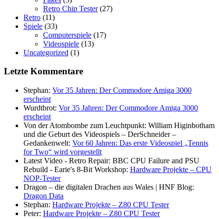
Retro Chip Tester
(27)
Retro
(11)
Spiele
(33)
Computerspiele
(17)
Videospiele
(13)
Uncategorized
(1)
Letzte Kommentare
Stephan:
Vor 35 Jahren: Der Commodore Amiga 3000
erscheint
Wurdtbrot:
Vor 35 Jahren: Der Commodore Amiga 3000
erscheint
Von der Atombombe zum Leuchtpunkt: William Higinbotham
und die Geburt des Videospiels – DerSchneider –
Gedankenwelt:
Vor 60 Jahren: Das erste Videospiel „Tennis
for Two“ wird vorgestellt
Latest Video - Retro Repair: BBC CPU Failure and PSU
Rebuild - Earie's 8-Bit Workshop:
Hardware Projekte – CPU
NOP-Tester
Dragon – die digitalen Drachen aus Wales | HNF Blog:
Dragon Data
Stephan:
Hardware Projekte – Z80 CPU Tester
Peter:
Hardware Projekte – Z80 CPU Tester