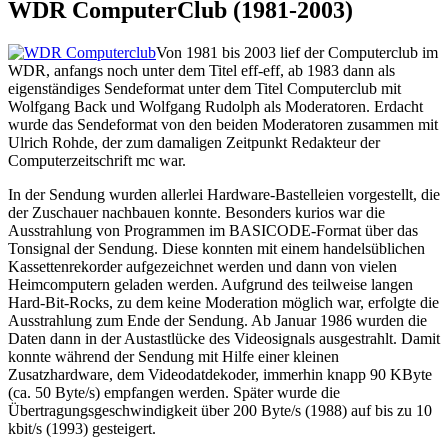
WDR ComputerClub (1981-2003)
Von 1981 bis 2003 lief der Computerclub im
WDR, anfangs noch unter dem Titel eff-eff, ab 1983 dann als
eigenständiges Sendeformat unter dem Titel Computerclub mit
Wolfgang Back und Wolfgang Rudolph als Moderatoren. Erdacht
wurde das Sendeformat von den beiden Moderatoren zusammen mit
Ulrich Rohde, der zum damaligen Zeitpunkt Redakteur der
Computerzeitschrift mc war.
In der Sendung wurden allerlei Hardware-Bastelleien vorgestellt, die
der Zuschauer nachbauen konnte. Besonders kurios war die
Ausstrahlung von Programmen im BASICODE-Format über das
Tonsignal der Sendung. Diese konnten mit einem handelsüblichen
Kassettenrekorder aufgezeichnet werden und dann von vielen
Heimcomputern geladen werden. Aufgrund des teilweise langen
Hard-Bit-Rocks, zu dem keine Moderation möglich war, erfolgte die
Ausstrahlung zum Ende der Sendung. Ab Januar 1986 wurden die
Daten dann in der Austastlücke des Videosignals ausgestrahlt. Damit
konnte während der Sendung mit Hilfe einer kleinen
Zusatzhardware, dem Videodatdekoder, immerhin knapp 90 KByte
(ca. 50 Byte/s) empfangen werden. Später wurde die
Übertragungsgeschwindigkeit über 200 Byte/s (1988) auf bis zu 10
kbit/s (1993) gesteigert.