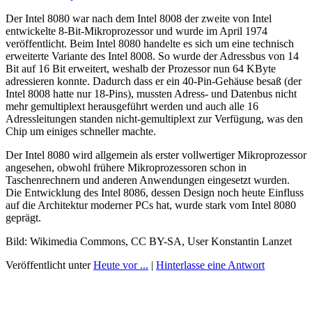
Der Intel 8080 war nach dem Intel 8008 der zweite von Intel
entwickelte 8-Bit-Mikroprozessor und wurde im April 1974
veröffentlicht. Beim Intel 8080 handelte es sich um eine technisch
erweiterte Variante des Intel 8008. So wurde der Adressbus von 14
Bit auf 16 Bit erweitert, weshalb der Prozessor nun 64 KByte
adressieren konnte. Dadurch dass er ein 40-Pin-Gehäuse besaß (der
Intel 8008 hatte nur 18-Pins), mussten Adress- und Datenbus nicht
mehr gemultiplext herausgeführt werden und auch alle 16
Adressleitungen standen nicht-gemultiplext zur Verfügung, was den
Chip um einiges schneller machte.
Der Intel 8080 wird allgemein als erster vollwertiger Mikroprozessor
angesehen, obwohl frühere Mikroprozessoren schon in
Taschenrechnern und anderen Anwendungen eingesetzt wurden.
Die Entwicklung des Intel 8086, dessen Design noch heute Einfluss
auf die Architektur moderner PCs hat, wurde stark vom Intel 8080
geprägt.
Bild: Wikimedia Commons, CC BY-SA, User Konstantin Lanzet
Veröffentlicht unter
Heute vor ...
|
Hinterlasse eine Antwort