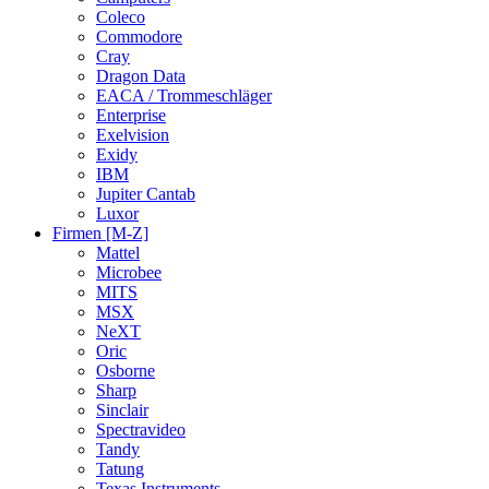
Coleco
Commodore
Cray
Dragon Data
EACA / Trommeschläger
Enterprise
Exelvision
Exidy
IBM
Jupiter Cantab
Luxor
Firmen [M-Z]
Mattel
Microbee
MITS
MSX
NeXT
Oric
Osborne
Sharp
Sinclair
Spectravideo
Tandy
Tatung
Texas Instruments