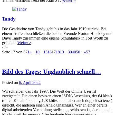
Tramiel erscheint 1985 der Atari ST.
Weiter >
Tandy
Die Geschichte von Tandy geht bis in das Jahr 1919 zurück. Bei
einem Treffen beschließen die beiden Freunde Norton Hinckley und
Dave Tandy zusammen eine eigene Schuhfabrik in Fort Worth zu
gründen.
Weiter >
<
>
Beitragsnavigation
Seite 17 von 57
1
«
···
10
···
15
16
17
18
19
···
30
40
50
···
»
57
Bild des Tages: Unglaublich schnell…
Posted on
6. April 2024
Wir schreiben das Jahr 1997. Die Welt der Online-User ist
zweigeteilt: Die einen besitzen einen ISDN-Anschluss, der 64 kbit/s
(durch Kanalbündelung 128 kbit/s, dann aber auch doppelt so teuer)
erreicht, die anderen einen Analoganschluss. Wer an einer bereits
digital arbeitenden Vermittlungsstelle angeschlossen ist, der kann ein
Modem mit der neuen x2 Technologie (der Gegenspieler zu