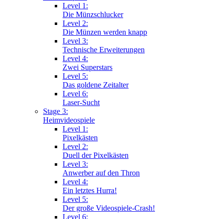
Level 1:
Die Münzschlucker
Level 2:
Die Münzen werden knapp
Level 3:
Technische Erweiterungen
Level 4:
Zwei Superstars
Level 5:
Das goldene Zeitalter
Level 6:
Laser-Sucht
Stage 3:
Heimvideospiele
Level 1:
Pixelkästen
Level 2:
Duell der Pixelkästen
Level 3:
Anwerber auf den Thron
Level 4:
Ein letztes Hurra!
Level 5:
Der große Videospiele-Crash!
Level 6: