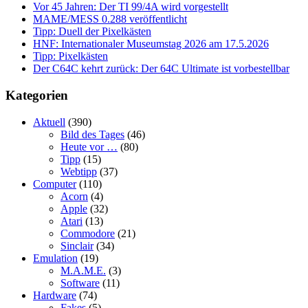
Vor 45 Jahren: Der TI 99/4A wird vorgestellt
MAME/MESS 0.288 veröffentlicht
Tipp: Duell der Pixelkästen
HNF: Internationaler Museumstag 2026 am 17.5.2026
Tipp: Pixelkästen
Der C64C kehrt zurück: Der 64C Ultimate ist vorbestellbar
Kategorien
Aktuell
(390)
Bild des Tages
(46)
Heute vor …
(80)
Tipp
(15)
Webtipp
(37)
Computer
(110)
Acorn
(4)
Apple
(32)
Atari
(13)
Commodore
(21)
Sinclair
(34)
Emulation
(19)
M.A.M.E.
(3)
Software
(11)
Hardware
(74)
Fakes
(5)