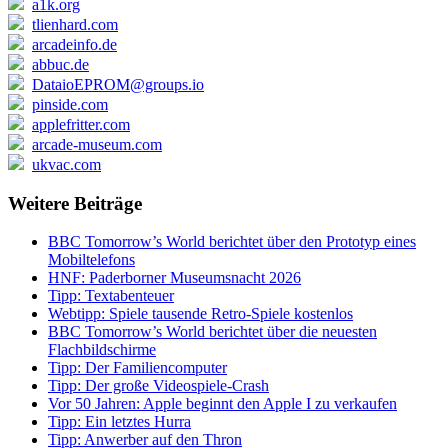
a1k.org
tlienhard.com
arcadeinfo.de
abbuc.de
DataioEPROM@groups.io
pinside.com
applefritter.com
arcade-museum.com
ukvac.com
Weitere Beiträge
BBC Tomorrow’s World berichtet über den Prototyp eines
Mobiltelefons
HNF: Paderborner Museumsnacht 2026
Tipp: Textabenteuer
Webtipp: Spiele tausende Retro-Spiele kostenlos
BBC Tomorrow’s World berichtet über die neuesten
Flachbildschirme
Tipp: Der Familiencomputer
Tipp: Der große Videospiele-Crash
Vor 50 Jahren: Apple beginnt den Apple I zu verkaufen
Tipp: Ein letztes Hurra
Tipp: Anwerber auf den Thron