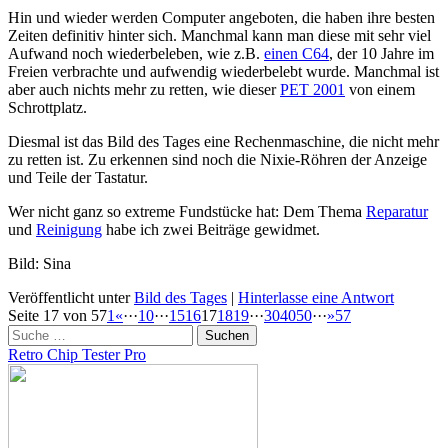
Hin und wieder werden Computer angeboten, die haben ihre besten
Zeiten definitiv hinter sich. Manchmal kann man diese mit sehr viel
Aufwand noch wiederbeleben, wie z.B.
einen C64
, der 10 Jahre im
Freien verbrachte und aufwendig wiederbelebt wurde. Manchmal ist
aber auch nichts mehr zu retten, wie dieser
PET 2001
von einem
Schrottplatz.
Diesmal ist das Bild des Tages eine Rechenmaschine, die nicht mehr
zu retten ist. Zu erkennen sind noch die Nixie-Röhren der Anzeige
und Teile der Tastatur.
Wer nicht ganz so extreme Fundstücke hat: Dem Thema
Reparatur
und
Reinigung
habe ich zwei Beiträge gewidmet.
Bild: Sina
Veröffentlicht unter
Bild des Tages
|
Hinterlasse eine Antwort
Beitragsnavigation
Seite 17 von 57
1
«
···
10
···
15
16
17
18
19
···
30
40
50
···
»
57
Suchen
Retro Chip Tester Pro