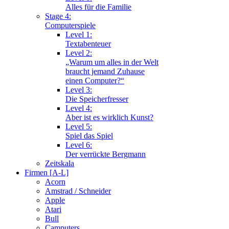
Alles für die Familie
Stage 4:
Computerspiele
Level 1:
Textabenteuer
Level 2:
„Warum um alles in der Welt
braucht jemand Zuhause
einen Computer?“
Level 3:
Die Speicherfresser
Level 4:
Aber ist es wirklich Kunst?
Level 5:
Spiel das Spiel
Level 6:
Der verrückte Bergmann
Zeitskala
Firmen [A-L]
Acorn
Amstrad / Schneider
Apple
Atari
Bull
Camputers